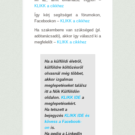
KLIKK a cikkhez
Így kérj segítséget a fórumokon,
Facebookon –
KLIKK a cikkhez
Ha szakemberre van szükséged (pl.
adótanácsadó), akkor így válaszd ki a
megfelelőt –
KLIKK a cikkhez
Ha a külföldi életről,
külföldre költözésről
olvasnál még többet,
akkor izgalmas
meglepetéseket találsz
itt a Nők Külföldön
oldalon.
KLIKK IDE
a
meglepetésekért.
Ha tetszett a
bejegyzés
KLIKK IDE és
kövess a Facebook-
on
is.
Ha pedig a LinkedIn