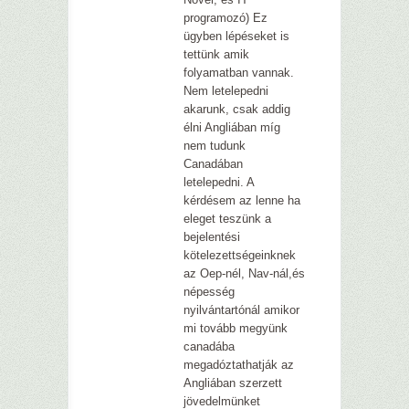
programozó) Ez
ügyben lépéseket is
tettünk amik
folyamatban vannak.
Nem letelepedni
akarunk, csak addig
élni Angliában míg
nem tudunk
Canadában
letelepedni. A
kérdésem az lenne ha
eleget teszünk a
bejelentési
kötelezettségeinknek
az Oep-nél, Nav-nál,és
népesség
nyilvántartónál amikor
mi tovább megyünk
canadába
megadóztathatják az
Angliában szerzett
jövedelmünket