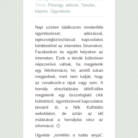
Téma:
Pénzügy, adózás
,
Tanulás,
képzés
,
Ügyintézés
Napi szinten találkozom mindenféle
ügyintézéssel, adózással,
egészségbiztosítással kapcsolatos
kérdésekkel az internetes fórumokon,
Facebookon és egyéb helyeken az
interneten. Ezek a témák különösen
népszerűvé válnak, ha megjelenik
egy félinformáció, hír, amitől sokan
megijednek, mert nem tudják, hogy
az vonatkozik-e rájuk vagy sem. A
homály eloszlatására időről-időre
megjelenik egy összefoglaló cikk
különböző, ügyintézéssel kapcsolatos
témáról itt, a Nők Külföldön
weboldalon, de aztán az idő
múlásával a homályba vész az
információ. 🙂
Ugyebár „ismétlés a tudás anyja”,