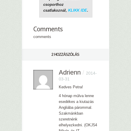
csoporthoz
csatlakoznál,
KLIKK IDE
.
Comments
comments
2 HOZZÁSZÓLÁS
Adrienn
/
2014-
03-31
Kedves Petra!
4 hónap múlva lenne
esedékes a kiutazás
Angliába párommal.
Szakmánkban
szeretnénk
elhelyezkedni. (OKJ54
Nővér, és IT