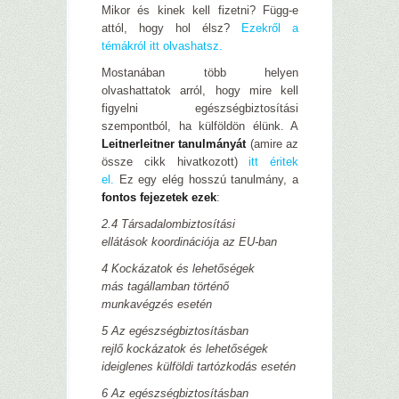
Mikor és kinek kell fizetni? Függ-e
attól, hogy hol élsz?
Ezekről a
témákról itt olvashatsz.
Mostanában több helyen
olvashattatok arról, hogy mire kell
figyelni egészségbiztosítási
szempontból, ha külföldön élünk. A
Leitnerleitner tanulmányát
(amire az
össze cikk hivatkozott)
itt éritek
el.
Ez egy elég hosszú tanulmány, a
fontos fejezetek ezek
:
2.4 Társadalombiztosítási
ellátások koordinációja az EU-ban
4 Kockázatok és lehetőségek
más tagállamban történő
munkavégzés esetén
5 Az egészségbiztosításban
rejlő kockázatok és lehetőségek
ideiglenes külföldi tartózkodás esetén
6 Az egészségbiztosításban