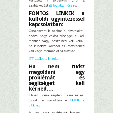
Változott a törvény!!! Erről a
szabályozást
itt foglaltam össze
.
FONTOS LINKEK a
külföldi ügyintézéssel
kapcsolatban:
Összeszedtük azokat a hivatalokat,
ahova nagy valószínűséggel el kell
menned vagy beszélned kell velük,
ha külföldre költözöl és intézkedned
kell vagy információt szerezned.
ITT találod a linkeket.
Ha nem tudsz
megoldani egy
problémát és
segítséget kell
kérned….
Ebben tudnak segíteni mások és ezt
tudod Te megoldani –
KLIKK a
cikkhez
Mi az, amit elvárhatsz ingyen –