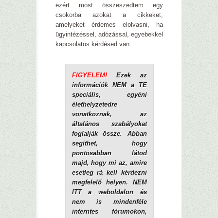
ezért most összeszedtem egy
csokorba azokat a cikkeket,
amelyeket érdemes elolvasni, ha
ügyintézéssel, adózással, egyebekkel
kapcsolatos kérdésed van.
FIGYELEM!
Ezek az
információk NEM a TE
speciális, egyéni
élethelyzetedre
vonatkoznak, az
általános szabályokat
foglalják össze.
Abban
segíthet, hogy
pontosabban látod
majd, hogy mi az, amire
esetleg rá kell kérdezni
megfelelő helyen. NEM
ITT a weboldalon és
nem is mindenféle
interntes fórumokon,