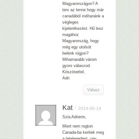
Magyarországon? A
terv az lenne hogy már
canadából indítanánk a
végleges
kijelentkezést. Hű lesz
magához
Magyarország, hogy
még egy utolsót
belénk rúgjon?
Mihamarabb várom
gyors válaszod.
Köszönettel,
Adri
Válasz
Kat
/
2014-06-14
Szia Adrienn,
Miert nem rogton
Canada-ba keritek meg
a letelepedest, ugy