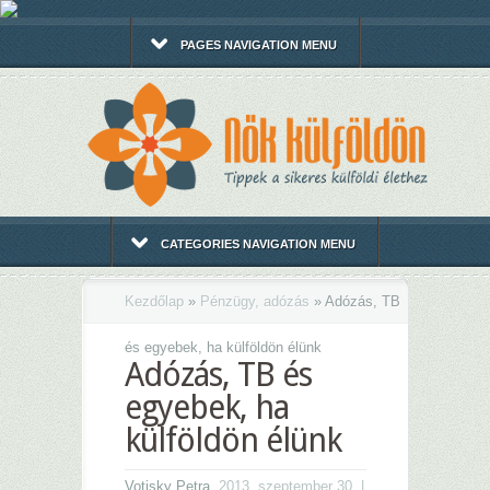
PAGES NAVIGATION MENU
CATEGORIES NAVIGATION MENU
Kezdőlap
»
Pénzügy, adózás
»
Adózás, TB
és egyebek, ha külföldön élünk
Adózás, TB és
egyebek, ha
külföldön élünk
Votisky Petra
, 2013. szeptember 30. |