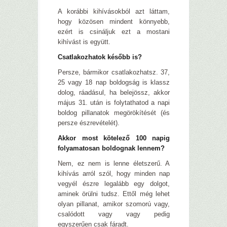
A korábbi kihívásokból azt láttam,
hogy közösen mindent könnyebb,
ezért is csináljuk ezt a mostani
kihívást is együtt.
Csatlakozhatok később is?
Persze, bármikor csatlakozhatsz. 37,
25 vagy 18 nap boldogság is klassz
dolog, ráadásul, ha belejössz, akkor
május 31. után is folytathatod a napi
boldog pillanatok megörökítését (és
persze észrevételét).
Akkor most kötelező 100 napig
folyamatosan boldognak lennem?
Nem, ez nem is lenne életszerű. A
kihívás arról szól, hogy minden nap
vegyél észre legalább egy dolgot,
aminek örülni tudsz. Ettől még lehet
olyan pillanat, amikor szomorú vagy,
csalódott vagy vagy pedig
egyszerűen csak fáradt.