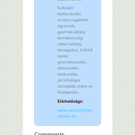
Kulturális
beilleszkedés,
munka-magánélet
egyensúly,
gyermekvállalás
termékenységi
nehezítettség
támogatása, külföldi
karrier,
gyermeknevelés,
életvezetési
tanácsadás,
pszichológiai
támogatás online és
Budapesten.
Elérhetősége:
petra.votisky@nokk
ulfoldon.hu
Comments