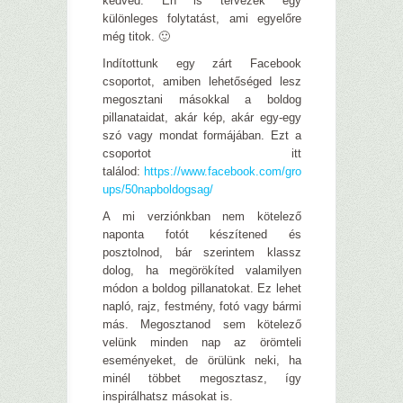
kedved. Én is tervezek egy
különleges folytatást, ami egyelőre
még titok. 🙂
Indítottunk egy zárt Facebook
csoportot, amiben lehetőséged lesz
megosztani másokkal a boldog
pillanataidat, akár kép, akár egy-egy
szó vagy mondat formájában. Ezt a
csoportot itt
találod:
https://www.facebook.com/gro
ups/50napboldogsag/
A mi verziónkban nem kötelező
naponta fotót készítened és
posztolnod, bár szerintem klassz
dolog, ha megörökíted valamilyen
módon a boldog pillanatokat. Ez lehet
napló, rajz, festmény, fotó vagy bármi
más. Megosztanod sem kötelező
velünk minden nap az örömteli
eseményeket, de örülünk neki, ha
minél többet megosztasz, így
inspirálhatsz másokat is.