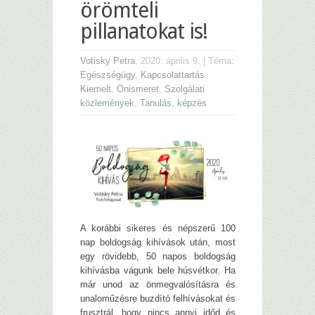
örömteli
pillanatokat is!
Votisky Petra
, 2020. április 9. | Téma:
Egészségügy
,
Kapcsolattartás
,
Kiemelt
,
Önismeret
,
Szolgálati
közlemények
,
Tanulás, képzés
A korábbi sikeres és népszerű 100
nap boldogság kihívások után, most
egy rövidebb, 50 napos boldogság
kihívásba vágunk bele húsvétkor. Ha
már unod az önmegvalósításra és
unaloműzésre buzdító felhívásokat és
frusztrál, hogy nincs annyi időd és