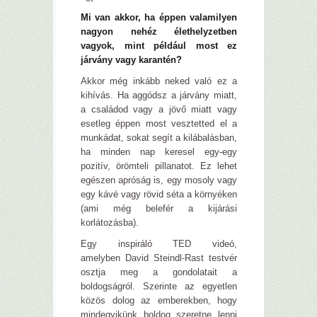
Mi van akkor, ha éppen valamilyen
nagyon nehéz élethelyzetben
vagyok, mint például most ez
járvány vagy karantén?
Akkor még inkább neked való ez a
kihívás. Ha aggódsz a járvány miatt,
a családod vagy a jövő miatt vagy
esetleg éppen most vesztetted el a
munkádat, sokat segít a kilábalásban,
ha minden nap keresel egy-egy
pozitív, örömteli pillanatot. Ez lehet
egészen apróság is, egy mosoly vagy
egy kávé vagy rövid séta a környéken
(ami még belefér a kijárási
korlátozásba).
Egy inspiráló TED videó,
amelyben David Steindl-Rast testvér
osztja meg a gondolatait a
boldogságról. Szerinte az egyetlen
közös dolog az emberekben, hogy
mindegyikünk boldog szeretne lenni