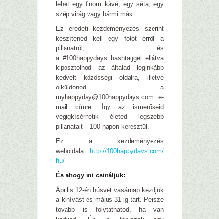
lehet egy finom kávé, egy séta, egy
szép virág vagy bármi más.
Ez eredeti kezdeményezés szerint
készítened kell egy fotót erről a
pillanatról, és
a ‪#‎100happydays‬ hashtaggel ellátva
kiposztolnod az általad leginkább
kedvelt közösségi oldalra, illetve
elküldened a
myhappyday@100happydays.com e-
mail címre. Így az ismerőseid
végigkísérhetik életed legszebb
pillanatait – 100 napon keresztül.
Ez a kezdeményezés
weboldala:
http://100happydays.com/
hu/
És ahogy mi csináljuk:
Április 12-én húsvét vasárnap kezdjük
a kihívást és május 31-ig tart. Persze
tovább is folytathatod, ha van