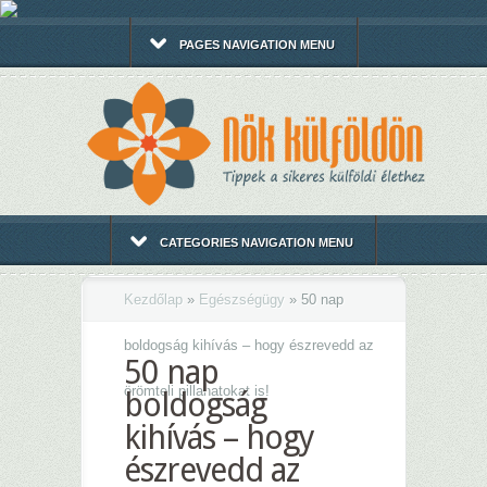
PAGES NAVIGATION MENU
CATEGORIES NAVIGATION MENU
Kezdőlap
»
Egészségügy
»
50 nap
boldogság kihívás – hogy észrevedd az
50 nap
örömteli pillanatokat is!
boldogság
kihívás – hogy
észrevedd az