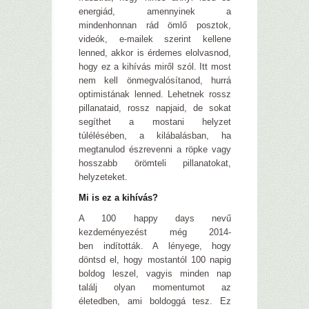
energiád, amennyinek a
mindenhonnan rád ömlő posztok,
videók, e-mailek szerint kellene
lenned, akkor is érdemes elolvasnod,
hogy ez a kihívás miről szól. Itt most
nem kell önmegvalósítanod, hurrá
optimistának lenned. Lehetnek rossz
pillanataid, rossz napjaid, de sokat
segíthet a mostani helyzet
túlélésében, a kilábalásban, ha
megtanulod észrevenni a röpke vagy
hosszabb örömteli pillanatokat,
helyzeteket.
Mi is ez a kihívás?
A 100 happy days nevű
kezdeményezést még 2014-
ben indították. A lényege, hogy
döntsd el, hogy mostantól 100 napig
boldog leszel, vagyis minden nap
találj olyan momentumot az
életedben, ami boldoggá tesz. Ez