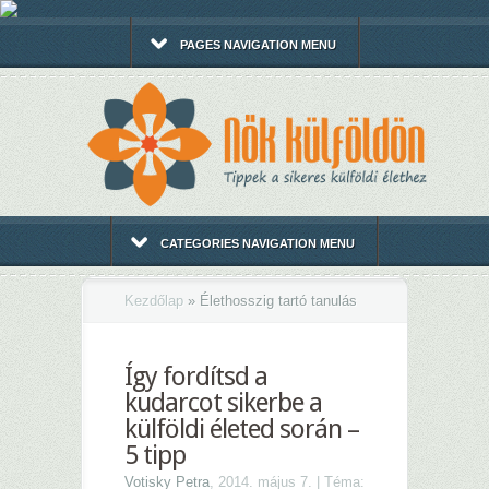
PAGES NAVIGATION MENU
CATEGORIES NAVIGATION MENU
Kezdőlap
»
Élethosszig tartó tanulás
Így fordítsd a
kudarcot sikerbe a
külföldi életed során –
5 tipp
Votisky Petra
, 2014. május 7. | Téma: