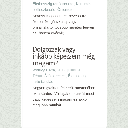
Élethosszig tartó tanulás
,
Kulturális
beilleszkedés
,
Önismeret
Nevess magadon, és nevess az
életen. Ne gúnykacaj vagy
önsajnálattól tocsogó nevetés legyen
ez, hanem gyógyír,...
Dolgozzak vagy
inkább képezzem még
magam?
Votisky Petra
, 2012. július 26. |
Téma:
Álláskeresés
,
Élethosszig
tartó tanulás
Nagyon gyakran felmerül mostanában
ez a kérdés:„Vállaljak-e munkát most
vagy képezzem magam és akkor
még jobb munkát...