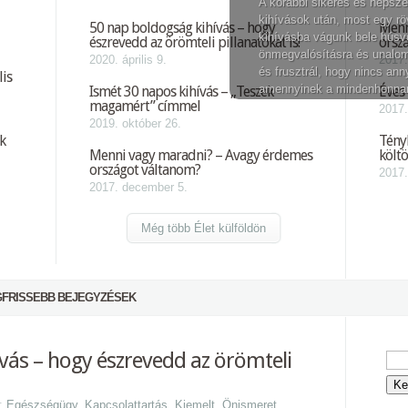
A korábbi sikeres és népsz
kihívások után, most egy r
50 nap boldogság kihívás – hogy
Menn
kihívásba vágunk bele húsv
észrevedd az örömteli pillanatokat is!
orsz
önmegvalósításra és unalom
2020. április 9.
2017.
és frusztrál, hogy nincs ann
lis
amennyinek a mindenhonnan
Ismét 30 napos kihívás – „Teszek
Éves
magamért” címmel
2017.
2019. október 26.
k
Tényl
Menni vagy maradni? – Avagy érdemes
költö
országot váltanom?
2017.
2017. december 5.
Még több Élet külföldön
FRISSEBB BEJEGYZÉSEK
vás – hogy észrevedd az örömteli
a:
Egészségügy
,
Kapcsolattartás
,
Kiemelt
,
Önismeret
,