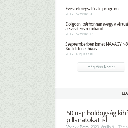
Éves célmegvalósító program
2017. október 26.
Dolgozni bárhonnan avagy a virtuá
asszisztens munkáról
2017. október 13.
Szeptemberben ismét NAAAGY Nő
Külföldön kihívás!
2017. augusztus 1.
Még több Karrier
LEG
50 nap boldogság kihí
pillanatokat is!
Votisky Petra
, 2020. április 9. | Tém