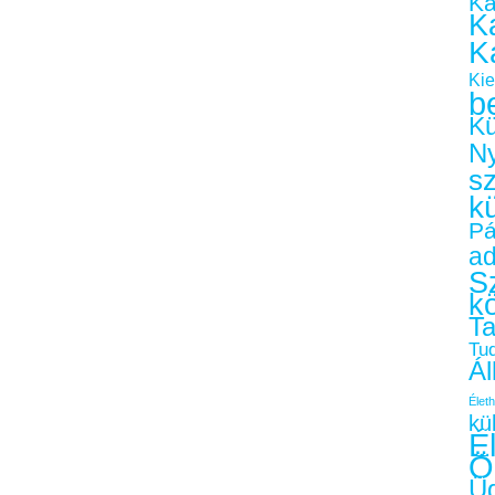
Ka
Ka
K
Kie
b
Kü
Ny
s
k
Pá
a
Sz
k
Ta
Tu
Ál
Életh
kü
É
Ö
Üg