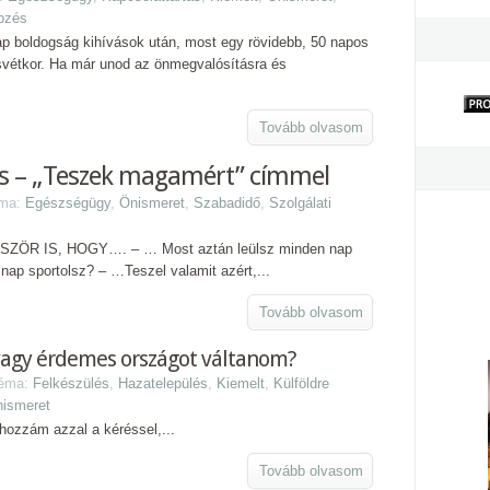
pzés
ap boldogság kihívások után, most egy rövidebb, 50 napos
svétkor. Ha már unod az önmegvalósításra és
Tovább olvasom
ás – „Teszek magamért” címmel
éma:
Egészségügy
,
Önismeret
,
Szabadidő
,
Szolgálati
R IS, HOGY…. – … Most aztán leülsz minden nap
nap sportolsz? – …Teszel valamit azért,...
Tovább olvasom
vagy érdemes országot váltanom?
Téma:
Felkészülés
,
Hazatelepülés
,
Kiemelt
,
Külföldre
ismeret
hozzám azzal a kéréssel,...
Tovább olvasom