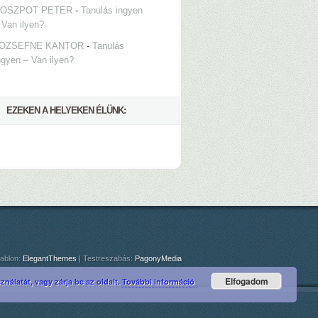
OSZPOT PETER
-
Tanulás ingyen
 Van ilyen?
OZSEFNE KANTOR
-
Tanulás
ngyen – Van ilyen?
EZEKEN A HELYEKEN ÉLÜNK:
ablon:
ElegantThemes
| Testreszabás:
PagonyMedia
Elfogadom
nálatát, vagy zárja be az oldalt.
További információ