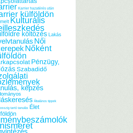
pcsolattartás
rrier
Karrier hazatérés után
arrier külföldön
Kulturális
melt
eilleszkedés
lföldre költözés
Lakás
Női
elvtanulás
Nőként
zerepek
ülföldön
Pénzügy,
rkapcsolat
dózás
Szabadidő
olgálati
özlemények
nulás, képzés
dományos
láskeresés
Általános tippek
Élet
osszig tartó tanulás
lföldön
lménybeszámolók
nismeret
yintézés