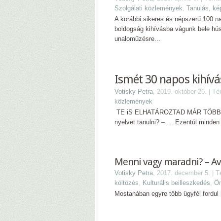
Szolgálati közlemények
,
Tanulás, ké
A korábbi sikeres és népszerű 100 n
boldogság kihívásba vágunk bele hú
unaloműzésre...
Ismét 30 napos kihív
Votisky Petra
, 2019. október 26. | T
közlemények
TE iS ELHATÁROZTAD MÁR TÖBBSZÖ
nyelvet tanulni? – … Ezentúl minden 
Menni vagy maradni? – A
Votisky Petra
, 2017. december 5. | 
költözés
,
Kulturális beilleszkedés
,
Ön
Mostanában egyre több ügyfél fordul 