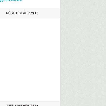
MÉG ITT TALÁLSZ MEG:
EZEK A KEDVENCEINK: