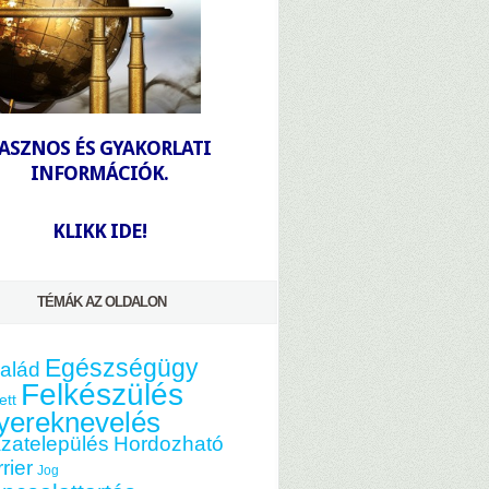
-
ASZNOS ÉS GYAKORLATI
INFORMÁCIÓK.
-
KLIKK IDE!
TÉMÁK AZ OLDALON
Egészségügy
alád
Felkészülés
ett
yereknevelés
zatelepülés
Hordozható
rier
Jog