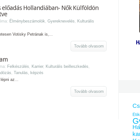
 előadás Hollandiában- Nők Külföldön
tve
Téma:
Élménybeszámolók
,
Gyereknevelés
,
Kulturális
tesen Votisky Petrának is,...
H
Tovább olvasom
ram
éma:
Felkészülés
,
Karrier
,
Kulturális beilleszkedés
,
adózás
,
Tanulás, képzés
lépni az...
Tovább olvasom
Cs
Etik
G
Ha
kar