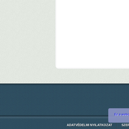
Ez a webo
ADATVÉDELMI NYILATKOZAT
SZE