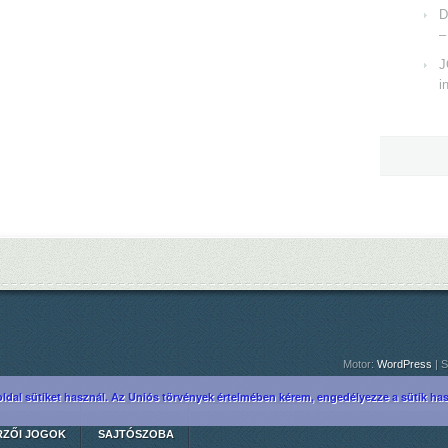
D
–
J
i
Motor:
WordPress
| S
ldal sütiket használ. Az Uniós törvények értelmében kérem, engedélyezze a sütik hasz
RZŐI JOGOK
SAJTÓSZOBA