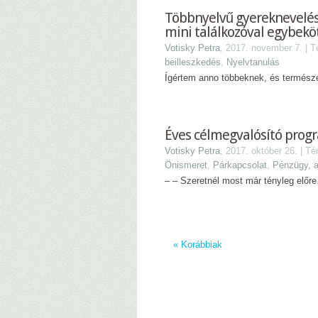
Többnyelvű gyereknevelés
mini találkozóval egybekö
Votisky Petra
, 2017. november 7. | 
beilleszkedés
,
Nyelvtanulás
Ígértem anno többeknek, és természe
Éves célmegvalósító prog
Votisky Petra
, 2017. október 26. | T
Önismeret
,
Párkapcsolat
,
Pénzügy, 
– – Szeretnél most már tényleg előre 
« Korábbiak