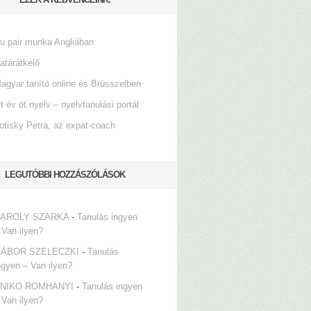
u pair munka Angliában
atárátkelő
agyar tanító online és Brüsszelben
t év öt nyelv – nyelvtanulási portál
otisky Petra, az expat-coach
LEGUTÓBBI HOZZÁSZÓLÁSOK
AROLY SZARKA
-
Tanulás ingyen
 Van ilyen?
ÁBOR SZELECZKI
-
Tanulás
ngyen – Van ilyen?
NIKO ROMHANYI
-
Tanulás ingyen
 Van ilyen?