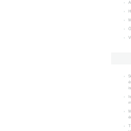
A
H
M
Ö
V
5
é
i
I
m
M
é
T