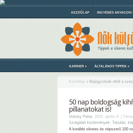
KEZDŐLAP
INGYENES ANYAGOK!
KARRIER
»
ÁLTALÁNOS TIPPEK
»
Kezdőlap
»
Bejegyzések ettől a szerz
50 nap boldogság kihí
pillanatokat is!
Votisky Petra
, 2020. április 9. | Tém
Szolgálati közlemények
,
Tanulás, ké
A korábbi sikeres és népszerű 100 n