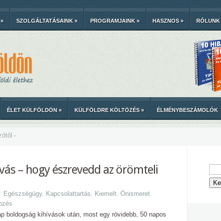
»
SZOLGÁLTATÁSAINK
»
PROGRAMJAINK
»
HASZNOS
»
RÓLUNK
ÉLET KÜLFÖLDÖN
»
KÜLFÖLDRE KÖLTÖZÉS
»
ÉLMÉNYBESZÁMOLÓK
őtől -
vás – hogy észrevedd az örömteli
a:
Egészségügy
,
Kapcsolattartás
,
Kiemelt
,
Önismeret
,
pzés
ap boldogság kihívások után, most egy rövidebb, 50 napos