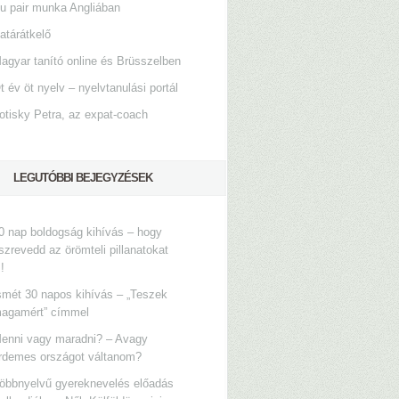
u pair munka Angliában
atárátkelő
agyar tanító online és Brüsszelben
t év öt nyelv – nyelvtanulási portál
otisky Petra, az expat-coach
LEGUTÓBBI BEJEGYZÉSEK
0 nap boldogság kihívás – hogy
szrevedd az örömteli pillanatokat
s!
smét 30 napos kihívás – „Teszek
agamért” címmel
enni vagy maradni? – Avagy
rdemes országot váltanom?
öbbnyelvű gyereknevelés előadás