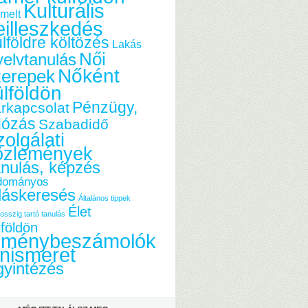
Kulturális
melt
eilleszkedés
lföldre költözés
Lakás
Női
elvtanulás
Nőként
zerepek
ülföldön
Pénzügy,
rkapcsolat
dózás
Szabadidő
olgálati
özlemények
nulás, képzés
dományos
láskeresés
Általános tippek
Élet
osszig tartó tanulás
lföldön
lménybeszámolók
nismeret
yintézés