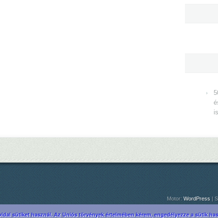
5
é
i
Motor:
WordPress
| S
ldal sütiket használ. Az Uniós törvények értelmében kérem, engedélyezze a sütik hasz