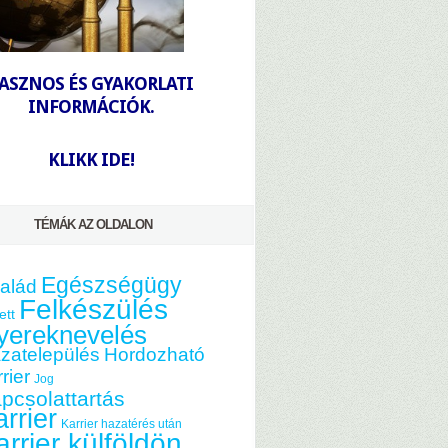
-
ASZNOS ÉS GYAKORLATI
INFORMÁCIÓK.
-
KLIKK IDE!
TÉMÁK AZ OLDALON
Egészségügy
alád
Felkészülés
ett
yereknevelés
zatelepülés
Hordozható
rier
Jog
pcsolattartás
rrier
Karrier hazatérés után
arrier külföldön