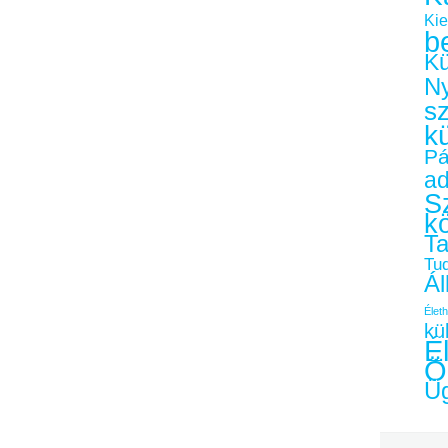
Kie
b
Kü
Ny
s
k
Pá
a
Sz
k
Ta
Tu
Ál
Életh
kü
É
Ö
Üg