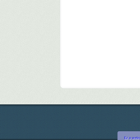
Ez a webo