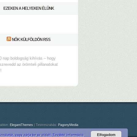
EZEKEN A HELYEKEN ÉLÜNK
NŐK KÜLFÖLDÖN RSS
0 nap boldogság kihívás – hogy
szrevedd az örömteli pillanatokat
s!
ablon:
ElegantThemes
| Testreszabás:
PagonyMedia
Elfogadom
nálatát, vagy zárja be az oldalt.
További információ