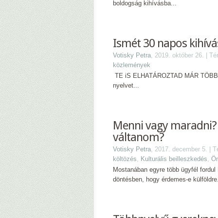
boldogság kihívásba...
Ismét 30 napos kihív
Votisky Petra
, 2019. október 26. | T
közlemények
TE iS ELHATÁROZTAD MÁR TÖBBSZÖ
nyelvet...
Menni vagy maradni?
váltanom?
Votisky Petra
, 2017. december 5. | 
költözés
,
Kulturális beilleszkedés
,
Ön
Mostanában egyre több ügyfél fordul
döntésben, hogy érdemes-e külföldre.