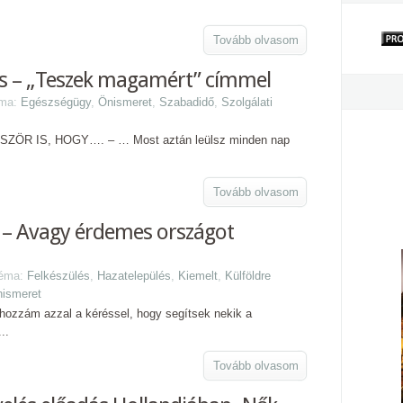
Tovább olvasom
ás – „Teszek magamért” címmel
éma:
Egészségügy
,
Önismeret
,
Szabadidő
,
Szolgálati
R IS, HOGY…. – … Most aztán leülsz minden nap
Tovább olvasom
 – Avagy érdemes országot
Téma:
Felkészülés
,
Hazatelepülés
,
Kiemelt
,
Külföldre
ismeret
 hozzám azzal a kéréssel, hogy segítsek nekik a
..
Tovább olvasom