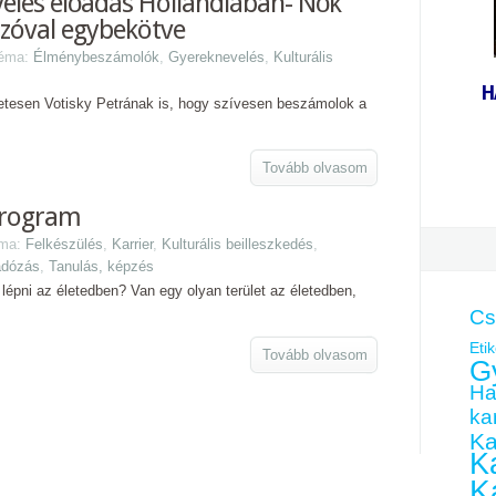
elés előadás Hollandiában- Nők
ozóval egybekötve
Téma:
Élménybeszámolók
,
Gyereknevelés
,
Kulturális
H
etesen Votisky Petrának is, hogy szívesen beszámolok a
Tovább olvasom
program
éma:
Felkészülés
,
Karrier
,
Kulturális beilleszkedés
,
adózás
,
Tanulás, képzés
 lépni az életedben? Van egy olyan terület az életedben,
Cs
Etik
Tovább olvasom
G
Ha
kar
Ka
Ka
K