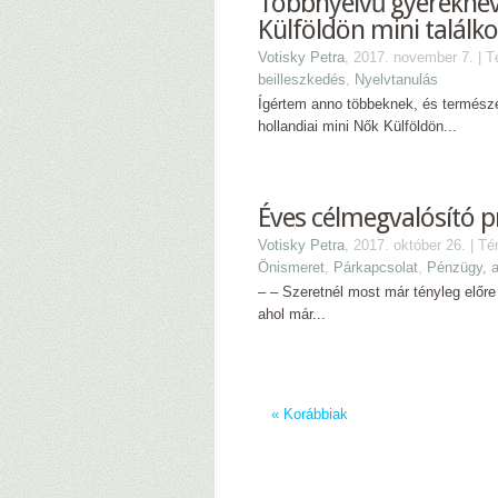
Többnyelvű gyereknev
Külföldön mini találk
Votisky Petra
, 2017. november 7. | 
beilleszkedés
,
Nyelvtanulás
Ígértem anno többeknek, és termész
hollandiai mini Nők Külföldön...
Éves célmegvalósító 
Votisky Petra
, 2017. október 26. | T
Önismeret
,
Párkapcsolat
,
Pénzügy, 
– – Szeretnél most már tényleg előre
ahol már...
« Korábbiak