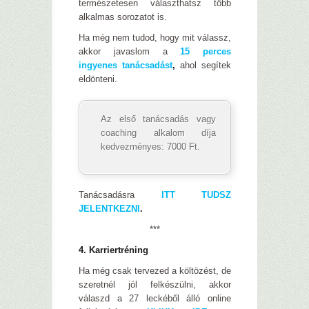
természetesen választhatsz több
alkalmas sorozatot is.
Ha még nem tudod, hogy mit válassz,
akkor javaslom a
15 perces
ingyenes tanácsadást
,
ahol segítek
eldönteni.
Az első tanácsadás vagy
coaching alkalom díja
kedvezményes: 7000 Ft.
Tanácsadásra
ITT TUDSZ
JELENTKEZNI
.
***
4. Karriertréning
Ha még csak tervezed a költözést, de
szeretnél jól felkészülni, akkor
válaszd a 27 leckéből álló online