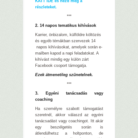
KATT IDE és nézd meg a
részleteket.
***
2. 14 napos tematikus kihívások
Karrier, önbizalom, külföldre költözés
és egyéb témákban szervezek 14
napos kihívásokat, amelyek során e-
mailben kapod a napi feladatokat. A
kihívást mindig egy külön zárt
Facebook csoport támogatja.
Ezek átmenetileg szünetelnek.
***
3. Egyéni tanácsadás vagy
coaching
Ha személyre szabott támogatást
szeretnél, akkor válaszd az egyéni
tanácsadást vagy coachingot. Itt akár
egy beszélgetés során is
átlendülhetsz a holtponton, de