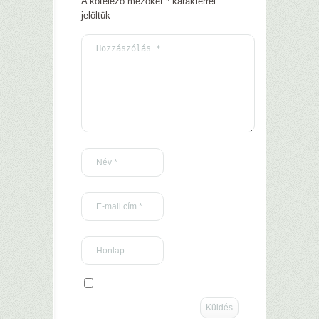
A kötelező mezőket
*
karakterrel
jelöltük