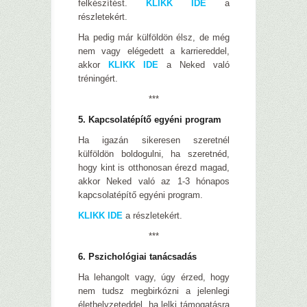
felkészítést.
KLIKK IDE
a
részletekért.
Ha pedig már külföldön élsz, de még
nem vagy elégedett a karriereddel,
akkor
KLIKK IDE
a Neked való
tréningért.
***
5. Kapcsolatépítő egyéni program
Ha igazán sikeresen szeretnél
külföldön boldogulni, ha szeretnéd,
hogy kint is otthonosan érezd magad,
akkor Neked való az 1-3 hónapos
kapcsolatépítő egyéni program.
KLIKK IDE
a részletekért.
***
6. Pszichológiai tanácsadás
Ha lehangolt vagy, úgy érzed, hogy
nem tudsz megbirkózni a jelenlegi
élethelyzeteddel, ha lelki támogatásra