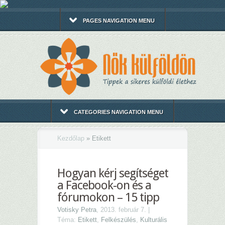
PAGES NAVIGATION MENU
CATEGORIES NAVIGATION MENU
Kezdőlap
»
Etikett
Hogyan kérj segítséget
a Facebook-on és a
fórumokon – 15 tipp
Votisky Petra
, 2013. február 7. |
Téma:
Etikett
,
Felkészülés
,
Kulturális