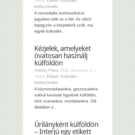
Téma:
Etikett
,
Kulturális
beilleszkedés
A nonverbális kommunikáció
jegyében telik ez a hét. Az előző
bejegyzés a kézjelekről szólt, ma
egyéb kulturális...
Kézjelek, amelyeket
óvatosan használj
külföldön
Votisky Petra
, 2012. december 4. |
Téma:
Etikett
,
Kulturális
beilleszkedés
A kézmozdulatainkra, gesztusainkra
sokkal kevésbé figyelünk külföldön,
mint szavainkra, mondatainkra. Sőt
általában a...
Úrilányként külföldön
– Interjú egy etikett