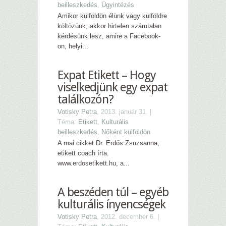
beilleszkedés
,
Ügyintézés
Amikor külföldön élünk vagy külföldre
költözünk, akkor hirtelen számtalan
kérdésünk lesz, amire a Facebook-
on, helyi...
Expat Etikett – Hogy
viselkedjünk egy expat
találkozón?
Votisky Petra
, 2013. január 31. |
Téma:
Etikett
,
Kulturális
beilleszkedés
,
Nőként külföldön
A mai cikket Dr. Erdős Zsuzsanna,
etikett coach írta.
www.erdosetikett.hu, a...
A beszéden túl – egyéb
kulturális ínyencségek
Votisky Petra
, 2012. december 6. |