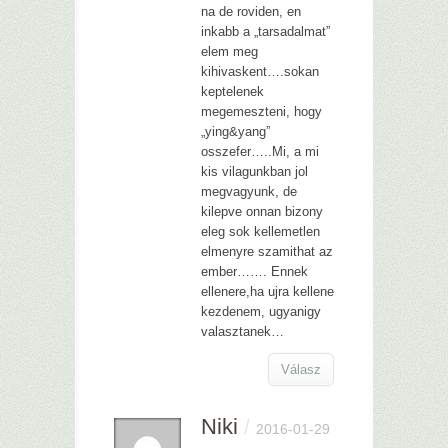
na de roviden, en
inkabb a „tarsadalmat”
elem meg
kihivaskent….sokan
keptelenek
megemeszteni, hogy
„ying&yang”
osszefer…..Mi, a mi
kis vilagunkban jol
megvagyunk, de
kilepve onnan bizony
eleg sok kellemetlen
elmenyre szamithat az
ember……. Ennek
ellenere,ha ujra kellene
kezdenem, ugyanigy
valasztanek…
Válasz
Niki
/
2016-01-29