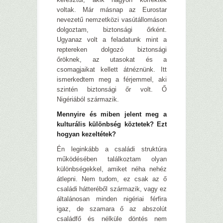
voltak. Már másnap az Eurostar
nevezetű nemzetközi vasútállomáson
dolgoztam, biztonsági őrként.
Ugyanaz volt a feladatunk mint a
reptereken dolgozó biztonsági
őröknek, az utasokat és a
csomagjaikat kellett átnéznünk. Itt
ismerkedtem meg a férjemmel, aki
szintén biztonsági őr volt. Ő
Nigériából származik.
Mennyire és miben jelent meg a
kulturális különbség köztetek? Ezt
hogyan kezeltétek?
Én leginkább a családi struktúra
működésében találkoztam olyan
különbségekkel, amiket néha nehéz
átlepni. Nem tudom, ez csak az ő
családi hátteréből származik, vagy ez
általánosan minden nigériai férfira
igaz, de szamara ő az abszolút
családfő és nélküle döntés nem