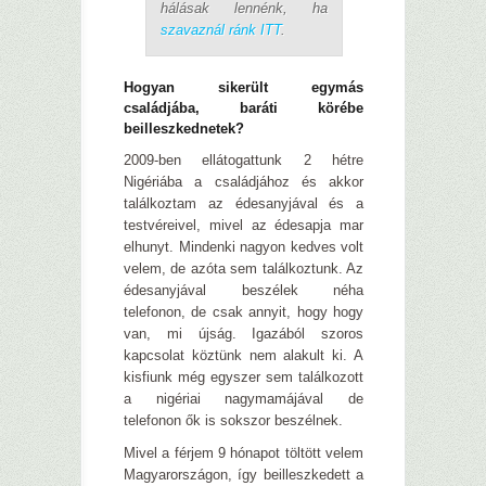
hálásak lennénk, ha
szavaznál ránk ITT
.
Hogyan sikerült egymás
családjába, baráti körébe
beilleszkednetek?
2009-ben ellátogattunk 2 hétre
Nigériába a családjához és akkor
találkoztam az édesanyjával és a
testvéreivel, mivel az édesapja mar
elhunyt. Mindenki nagyon kedves volt
velem, de azóta sem találkoztunk. Az
édesanyjával beszélek néha
telefonon, de csak annyit, hogy hogy
van, mi újság. Igazából szoros
kapcsolat köztünk nem alakult ki. A
kisfiunk még egyszer sem találkozott
a nigériai nagymamájával de
telefonon ők is sokszor beszélnek.
Mivel a férjem 9 hónapot töltött velem
Magyarországon, így beilleszkedett a