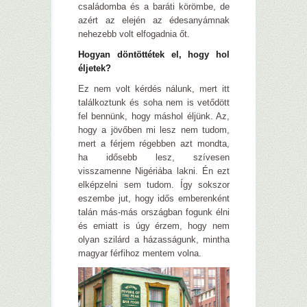
családomba és a baráti körömbe, de
azért az elején az édesanyámnak
nehezebb volt elfogadnia őt.
Hogyan döntöttétek el, hogy hol
éljetek?
Ez nem volt kérdés nálunk, mert itt
találkoztunk és soha nem is vetődött
fel bennünk, hogy máshol éljünk. Az,
hogy a jövőben mi lesz nem tudom,
mert a férjem régebben azt mondta,
ha idősebb lesz, szívesen
visszamenne Nigériába lakni. Én ezt
elképzelni sem tudom. Így sokszor
eszembe jut, hogy idős emberenként
talán más-más országban fogunk élni
és emiatt is úgy érzem, hogy nem
olyan szilárd a házasságunk, mintha
magyar férfihoz mentem volna.