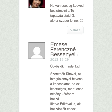
Ha van esetleg kedved
beszámolni a Te
tapasztalataidról,
akkor szuper lenne. 🙂
Válasz
Emese
Ferenczné
Bessenyei
/
2013-12-29
Üdvözlök mindenkit!
Szeretnék Ritával, az
interjúalannyal felvenni
a kapcsolatot, ha ez
lehetséges, mert lenne
néhány kérésem
hozzá.
Illetve Erikával is, aki
hozzászólt ehhez,