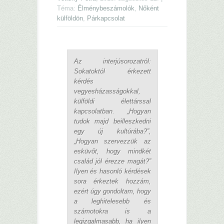
Téma:
Élménybeszámolók
,
Nőként
külföldön
,
Párkapcsolat
Az interjúsorozatról:
Sokatoktól érkezett
kérdés
vegyesházasságokkal,
külföldi élettárssal
kapcsolatban. „Hogyan
tudok majd beilleszkedni
egy új kultúrába?”,
„Hogyan szervezzük az
esküvőt, hogy mindkét
család jól érezze magát?”
Ilyen és hasonló kérdések
sora érkeztek hozzám,
ezért úgy gondoltam, hogy
a leghitelesebb és
számotokra is a
legizgalmasabb, ha ilyen