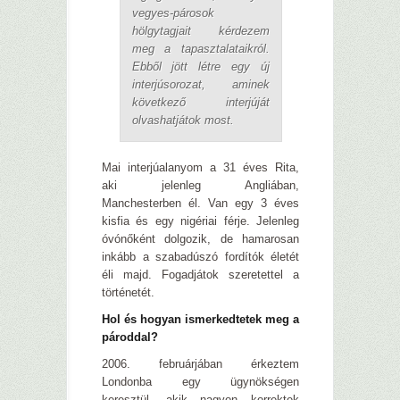
vegyes-párosok
hölgytagjait kérdezem
meg a tapasztalataikról.
Ebből jött létre egy új
interjúsorozat, aminek
következő interjúját
olvashatjátok most.
Mai interjúalanyom a 31 éves Rita,
aki jelenleg Angliában,
Manchesterben él. Van egy 3 éves
kisfia és egy nigériai férje. Jelenleg
óvónőként dolgozik, de hamarosan
inkább a szabadúszó fordítók életét
éli majd. Fogadjátok szeretettel a
történetét.
Hol és hogyan ismerkedtetek meg a
pároddal?
2006. februárjában érkeztem
Londonba egy ügynökségen
keresztül, akik nagyon korrektek