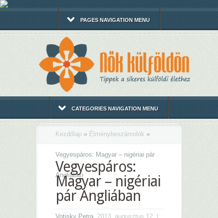
PAGES NAVIGATION MENU
CATEGORIES NAVIGATION MENU
Kezdőlap
»
Élménybeszámolók
»
Vegyespáros: Magyar – nigériai pár
Vegyespáros:
Angliában
Magyar – nigériai
pár Angliában
Votisky Petra
, 2013. augusztus 12. |