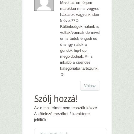
Mivel az én férjem
marokkói mi is vegyes
házasok vagyunk idén
5 éve.??☺
Különbsëgek nálunk is
voltak/vannak,de mivel
én is tudok engedi és
ő is így náluk a
gondok hip-hop
megoldódnak.Mi is
inkább a csendes
kategóriába tartozunk.
☺
Válasz
Szólj hozzá!
Az e-mail-címet nem tesszük közzé.
A kötelező mezőket
*
karakterrel
jelöltük