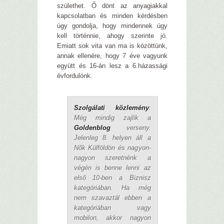
születhet. Ő dönt az anyagiakkal
kapcsolatban és minden kérdésben
úgy gondolja, hogy mindennek úgy
kell történnie, ahogy szerinte jó.
Emiatt sok vita van ma is közöttünk,
annak ellenére, hogy 7 éve vagyunk
együtt és 16-án lesz a 6.házassági
évfordulónk.
Szolgálati közlemény
:
Még mindig zajlik a
Goldenblog
verseny.
Jelenleg 8. helyen áll a
Nők Külföldön és nagyon-
nagyon szeretnénk a
végén is benne lenni az
első 10-ben a Biznisz
kategóriában. Ha még
nem szavaztál ebben a
kategóriában vagy
mobilon, akkor nagyon