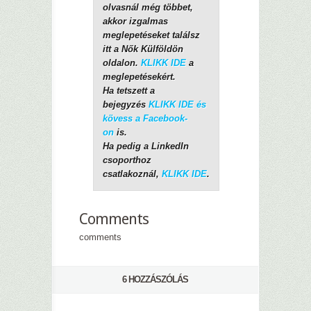
olvasnál még többet,
akkor izgalmas
meglepetéseket találsz
itt a Nők Külföldön
oldalon.
KLIKK IDE
a
meglepetésekért.
Ha tetszett a
bejegyzés
KLIKK IDE és
kövess a Facebook-
on
is.
Ha pedig a LinkedIn
csoporthoz
csatlakoznál,
KLIKK IDE
.
Comments
comments
6 HOZZÁSZÓLÁS