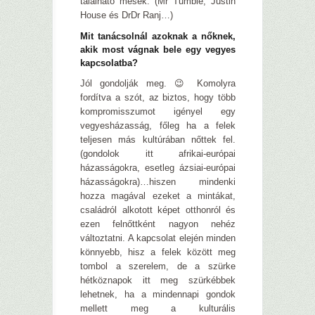
található mesék. (Mr Tumble, Justin
House és DrDr Ranj…)
Mit tanácsolnál azoknak a nőknek,
akik most vágnak bele egy vegyes
kapcsolatba?
Jól gondolják meg. 😉 Komolyra
fordítva a szót, az biztos, hogy több
kompromisszumot igényel egy
vegyesházasság, főleg ha a felek
teljesen más kultúrában nőttek fel.
(gondolok itt afrikai-európai
házasságokra, esetleg ázsiai-európai
házasságokra)…hiszen mindenki
hozza magával ezeket a mintákat,
családról alkotott képet otthonról és
ezen felnőttként nagyon nehéz
változtatni. A kapcsolat elején minden
könnyebb, hisz a felek között meg
tombol a szerelem, de a szürke
hétköznapok itt meg szürkébbek
lehetnek, ha a mindennapi gondok
mellett meg a kulturális