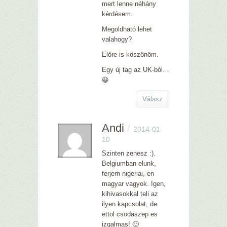
mert lenne néhány
kérdésem.
Megoldható lehet
valahogy?
Előre is köszönöm.
Egy új tag az UK-ból…
😀
Válasz
Andi
/
2014-01-
10
Szinten zenesz :).
Belgiumban elunk,
ferjem nigeriai, en
magyar vagyok. Igen,
kihivasokkal teli az
ilyen kapcsolat, de
ettol csodaszep es
izgalmas! 🙂