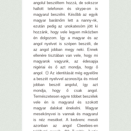
angolul beszéltem hozzá, de sokszor
hallott telefonon és skype-on is
magyarul beszélni. Később az egyik
magyar barátnőm lett a nanny-nk,
ezután pedig az unokatesóm jött ki
hozzánk, hogy vele legyen miközben
én dolgozom. Így a magyar és az
angol nyelvet is szépen beszéli, de
az angol jobban megy neki. Ennek
ellenére tisztában van vele, hogy mi
magyarok vagyunk, az édesapja
nigériai és ő azt mondja, hogy ő
angol. 🙂 Az identitását még egyelőre
a beszét nyelvvel azonosítja és mivel
jobban beszél angolul, így azt
mondja, hogy ő csak angol.
Természetesen egyre többet beszélek
vele én is magyarul és szokott
magyar dalokat énekelni. Magyar
mesekönyvei is vannak és magyarul
is néz meséket. A kedvenc meséi
azonban az angol Cbeebies-en