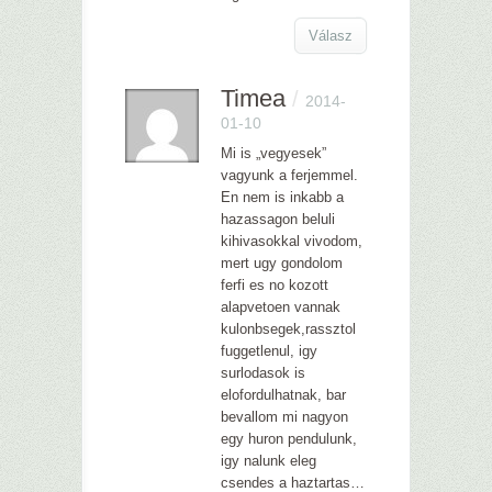
Válasz
Timea
/
2014-
01-10
Mi is „vegyesek”
vagyunk a ferjemmel.
En nem is inkabb a
hazassagon beluli
kihivasokkal vivodom,
mert ugy gondolom
ferfi es no kozott
alapvetoen vannak
kulonbsegek,rassztol
fuggetlenul, igy
surlodasok is
elofordulhatnak, bar
bevallom mi nagyon
egy huron pendulunk,
igy nalunk eleg
csendes a haztartas…