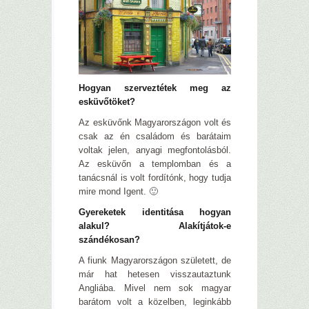
Hogyan szerveztétek meg az
esküvőtöket?
Az esküvőnk Magyarországon volt és
csak az én családom és barátaim
voltak jelen, anyagi megfontolásból.
Az esküvőn a templomban és a
tanácsnál is volt fordítónk, hogy tudja
mire mond Igent. 🙂
Gyereketek identitása hogyan
alakul? Alakítjátok-e
szándékosan?
A fiunk Magyarországon született, de
már hat hetesen visszautaztunk
Angliába. Mivel nem sok magyar
barátom volt a közelben, leginkább