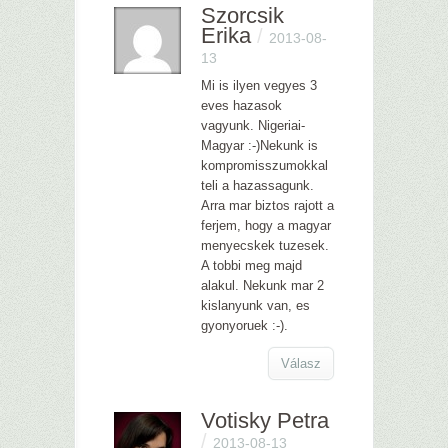
Szorcsik
Erika
/
2013-08-
13
Mi is ilyen vegyes 3
eves hazasok
vagyunk. Nigeriai-
Magyar :-)Nekunk is
kompromisszumokkal
teli a hazassagunk.
Arra mar biztos rajott a
ferjem, hogy a magyar
menyecskek tuzesek.
A tobbi meg majd
alakul. Nekunk mar 2
kislanyunk van, es
gyonyoruek :-).
Válasz
Votisky Petra
/
2013-08-13