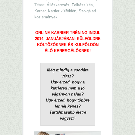
Téma:
Álláskeresés
,
Felkészülés
,
Karrier
,
Karrier külföldön
,
Szolgálati
közlemények
ONLINE KARRIER TRÉNING INDUL
2014. JANUÁRJÁBAN: KÜLFÖLDRE
KÖLTÖZŐKNEK ÉS KÜLFÖLDÖN
ÉLŐ KERESGÉLŐKNEK!
Még mindig a csodára
vársz?
Úgy érzed, hogy a
karriered nem a jó
vágányon halad?
Úgy érzed, hogy többre
lennél képes?
Tartalmasabb életre
vágysz?