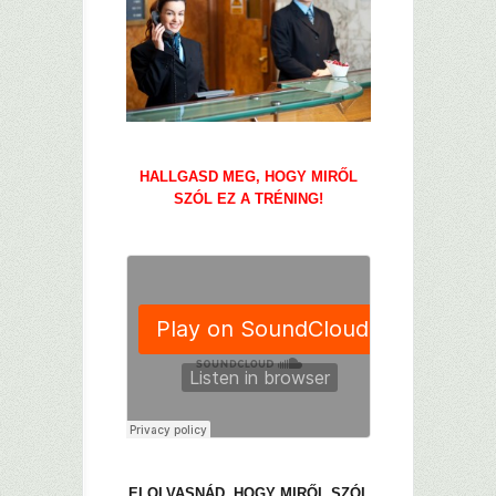
–
HALLGASD MEG, HOGY MIRŐL
SZÓL EZ A TRÉNING!
–
–
ELOLVASNÁD, HOGY MIRŐL SZÓL