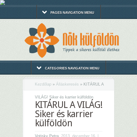
PAGES NAVIGATION MENU
CATEGORIES NAVIGATION MENU
Kezdőlap
»
Álláskeresés
»
KITÁRUL A
VILÁG! Siker és karrier külföldön
KITÁRUL A VILÁG!
Siker és karrier
külföldön
Votisky Petra
, 2013. december 16. |