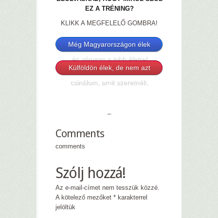
EZ A TRÉNING?
KLIKK A MEGFELELŐ GOMBRA!
Még Magyarországon élek
és vágyom a jobb életre!
Külföldön élek, de nem azt
csinálom, amit szeretnék.
–
—
–
Comments
comments
Szólj hozzá!
Az e-mail-címet nem tesszük közzé.
A kötelező mezőket
*
karakterrel
jelöltük