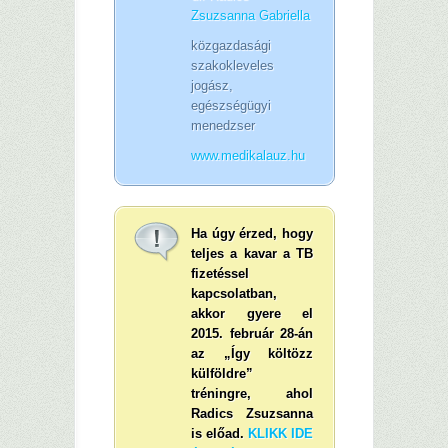
Zsuzsanna Gabriella
közgazdasági
szakokleveles
jogász,
egészségügyi
menedzser
www.medikalauz.hu
Ha úgy érzed, hogy
teljes a kavar a TB
fizetéssel
kapcsolatban,
akkor gyere el
2015. február 28-án
az „Így költözz
külföldre”
tréningre, ahol
Radics Zsuzsanna
is előad.
KLIKK IDE