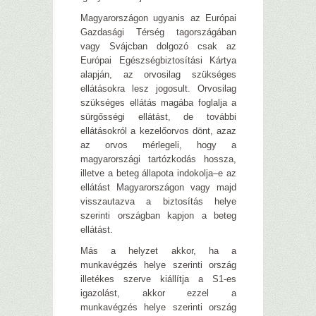
Magyarországon ugyanis az Európai
Gazdasági Térség tagországában
vagy Svájcban dolgozó csak az
Európai Egészségbiztosítási Kártya
alapján, az orvosilag szükséges
ellátásokra lesz jogosult. Orvosilag
szükséges ellátás magába foglalja a
sürgősségi ellátást, de további
ellátásokról a kezelőorvos dönt, azaz
az orvos mérlegeli, hogy a
magyarországi tartózkodás hossza,
illetve a beteg állapota indokolja–e az
ellátást Magyarországon vagy majd
visszautazva a biztosítás helye
szerinti országban kapjon a beteg
ellátást.
Más a helyzet akkor, ha a
munkavégzés helye szerinti ország
illetékes szerve kiállítja a S1-es
igazolást, akkor ezzel a
munkavégzés helye szerinti ország