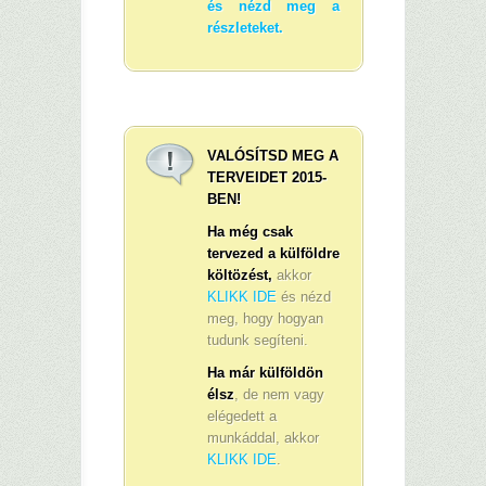
és nézd meg a
részleteket.
VALÓSÍTSD MEG A
TERVEIDET 2015-
BEN!
Ha még csak
tervezed a külföldre
költözést,
akkor
KLIKK IDE
és nézd
meg, hogy hogyan
tudunk segíteni.
Ha már külföldön
élsz
, de nem vagy
elégedett a
munkáddal, akkor
KLIKK IDE
.