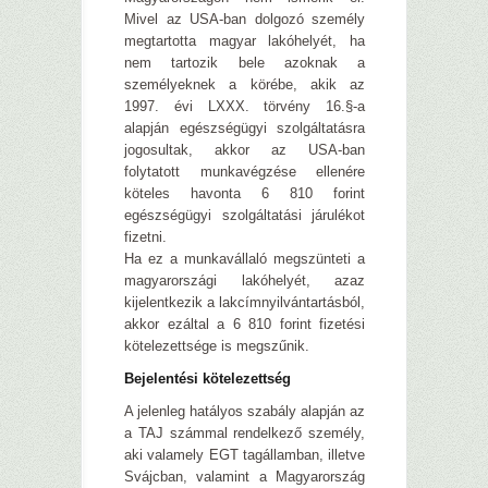
Mivel az USA-ban dolgozó személy
megtartotta magyar lakóhelyét, ha
nem tartozik bele azoknak a
személyeknek a körébe, akik az
1997. évi LXXX. törvény 16.§-a
alapján egészségügyi szolgáltatásra
jogosultak, akkor az USA-ban
folytatott munkavégzése ellenére
köteles havonta 6 810 forint
egészségügyi szolgáltatási járulékot
fizetni.
Ha ez a munkavállaló megszünteti a
magyarországi lakóhelyét, azaz
kijelentkezik a lakcímnyilvántartásból,
akkor ezáltal a 6 810 forint fizetési
kötelezettsége is megszűnik.
Bejelentési kötelezettség
A jelenleg hatályos szabály alapján az
a TAJ számmal rendelkező személy,
aki valamely EGT tagállamban, illetve
Svájcban, valamint a Magyarország