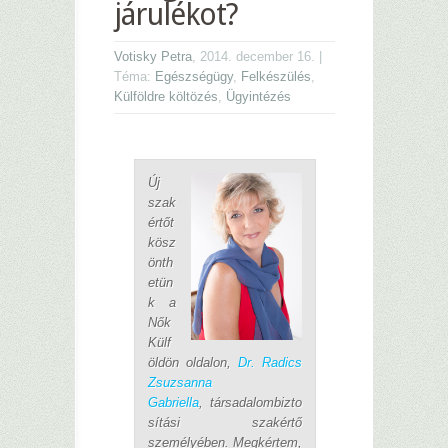
járulékot?
Votisky Petra
, 2014. december 16. |
Téma:
Egészségügy
,
Felkészülés
,
Külföldre költözés
,
Ügyintézés
Új
szak
értőt
kösz
önth
etün
k a
Nők
Külf
öldön oldalon,
Dr. Radics
Zsuzsanna
Gabriella
, társadalombizto
sítási szakértő
személyében. Megkértem,