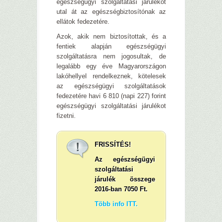
egészségügyi szolgáltatási járulékot
utal át az egészségbiztosítónak az
ellátok fedezetére.
Azok, akik nem biztosítottak, és a
fentiek alapján egészségügyi
szolgáltatásra nem jogosultak, de
legalább egy éve Magyarországon
lakóhellyel rendelkeznek, kötelesek
az egészségügyi szolgáltatások
fedezetére havi 6 810 (napi 227) forint
egészségügyi szolgáltatási járulékot
fizetni.
FRISSÍTÉS!
Az egészségügyi
szolgáltatási
járulék összege
2016-ban 7050 Ft.
Több info ITT.