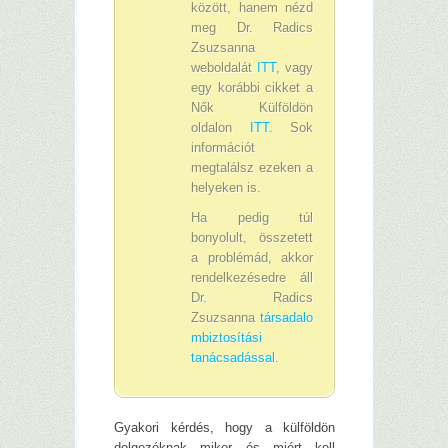
között, hanem nézd
meg Dr. Radics
Zsuzsanna
weboldalát
ITT
, vagy
egy korábbi cikket a
Nők Külföldön
oldalon
ITT
. Sok
információt
megtalálsz ezeken a
helyeken is.
Ha pedig túl
bonyolult, összetett
a problémád, akkor
rendelkezésedre áll
Dr. Radics
Zsuzsanna
társadalo
mbiztosítási
tanácsadással
.
Gyakori kérdés, hogy a külföldön
dolgozóknak mikor és miért kell