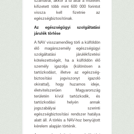
számával, akkor a tb által a műtétért
kifizetett több mint 600 000 forintot
vissza kell fizetnie az
egészségbiztosítónak.
Az egészségügyi szolgáltatási
járulék törlése
A NAV visszamenőleg törli a külföldön
élő magánszemély egészségügyi
szolgáltatási járulékfizetési
kötelezettségét, ha a külföldön élő
személy igazolja (különösen a
tartózkodást, illetve az egészség-
biztosítási jogviszonyt igazoló
okirattal), hogy huzamos ideje,
életvitelszerűen Magyarország
területén kívül tartózkodik, és
tartózkodási helyén annak
jogszabályai szerinti
egészségbiztosítási rendszer hatálya
alatt áll. A törlés a NAV-hoz benyújtott
kérelem alapján történik.