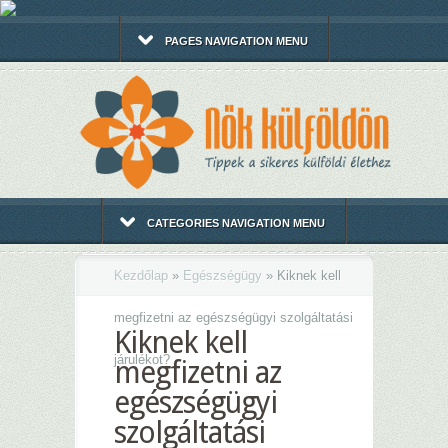
PAGES NAVIGATION MENU
CATEGORIES NAVIGATION MENU
Kezdőlap
»
Egészségügy
»
Kiknek kell
megfizetni az egészségügyi szolgáltatási
Kiknek kell
járulékot?
megfizetni az
egészségügyi
szolgáltatási