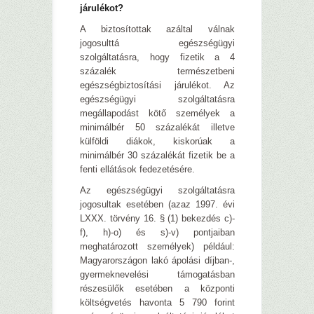
járulékot?
A biztosítottak azáltal válnak
jogosulttá egészségügyi
szolgáltatásra, hogy fizetik a 4
százalék természetbeni
egészségbiztosítási járulékot. Az
egészségügyi szolgáltatásra
megállapodást kötő személyek a
minimálbér 50 százalékát illetve
külföldi diákok, kiskorúak a
minimálbér 30 százalékát fizetik be a
fenti ellátások fedezetésére.
Az egészségügyi szolgáltatásra
jogosultak esetében (azaz 1997. évi
LXXX. törvény 16. § (1) bekezdés c)-
f), h)-o) és s)-v) pontjaiban
meghatározott személyek) például:
Magyarországon lakó ápolási díjban-,
gyermeknevelési támogatásban
részesülők esetében a központi
költségvetés havonta 5 790 forint