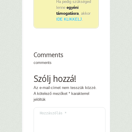
Ha pedig szükséged
lenne
egyéni
támogatásra
, akkor
IDE KLIKKELJ
.
Comments
comments
Szólj hozzá!
Az e-mail-címet nem tesszük közzé.
A kötelező mezőket
*
karakterrel
jelöltük