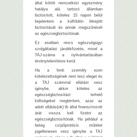
által kötött nemzetközi egyezmény
hatálya alá tartozó államban
biztosított, köteles 15 napon belül
bejelenteni a külföldön létrejött
biztosítását és annak megszűnését
az egészségbiztosítónak.
Ez esetben nincs egészségügyi
szolgáltatási járulékfizetés, mivel a
TAJ-száma a nyilvántartásában
érvénytelenítésre kerül.
Ha a fenti személy ezen
kötelezettségének nem tesz eleget és
a TAJ számmal ellátást vesz
igénybe, akkor köteles az
egészségbiztosítást terhelő
költségeket megtéríteni, azaz az
adott ellátás(ok) tb által finanszírozott
árát vissza kell fizetni az
egészségbiztosítónak. Ha például a
beteg csípőprotézis műtétet
jogellenesen vesz igénybe a TAJ