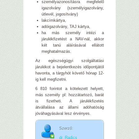
személyazonosításra megfelelő
igazolvány (személyigazolvány,
útlevél, jogosítvány)
lakcímkártya,
adóigazolvány, TAJ kártya,
ha más személy intézi a
járulékfizetést a NAV-nál, akkor
két tanú aláírásával ellátott
meghatalmazás.
Az egészségügyi szolgáltatási
járulékot a bejelentkezés időpontjától
havonta, a tárgyhót követő hónap 12-
ig kell megfizetni.
6 810 forintot a kötelezett helyett,
más személy pl: hozzátartozó, barát
is fizetheti. A járulékfizetés
átvállalása az állami adóhatóság
jóváhagyásával lesz érvényes.
Szerző:
dr. Radics