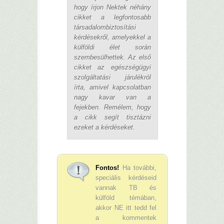
hogy írjon Nektek néhány
cikket a legfontosabb
társadalombiztosítási
kérdésekről, amelyekkel a
külföldi élet során
szembesülhettek. Az első
cikket az egészségügyi
szolgáltatási járulékról
írta, amivel kapcsolatban
nagy kavar van a
fejekben. Remélem, hogy
a cikk segít tisztázni
ezeket a kérdéseket.
Fontos!
Ha további,
speciális kérdéseid
vannak TB és
külföld témában,
akkor NE itt tedd fel
a kommentek