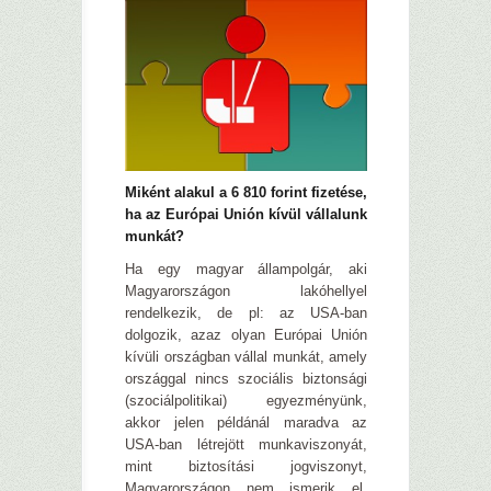
Miként alakul a 6 810 forint fizetése,
ha az Európai Unión kívül vállalunk
munkát?
Ha egy magyar állampolgár, aki
Magyarországon lakóhellyel
rendelkezik, de pl: az USA-ban
dolgozik, azaz olyan Európai Unión
kívüli országban vállal munkát, amely
országgal nincs szociális biztonsági
(szociálpolitikai) egyezményünk,
akkor jelen példánál maradva az
USA-ban létrejött munkaviszonyát,
mint biztosítási jogviszonyt,
Magyarországon nem ismerik el.