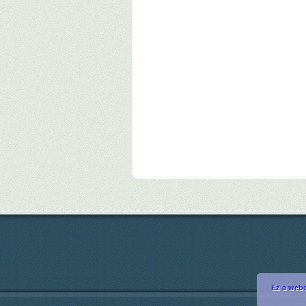
Ez a webo