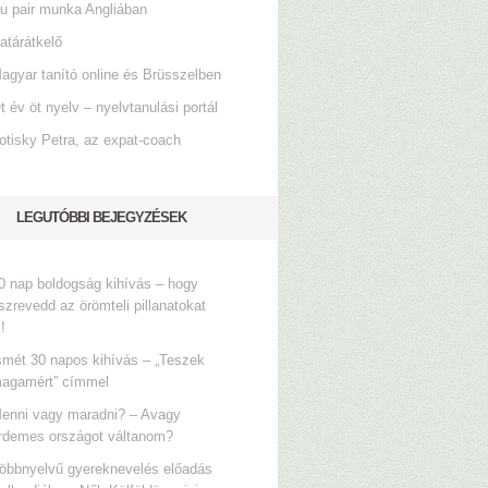
u pair munka Angliában
atárátkelő
agyar tanító online és Brüsszelben
t év öt nyelv – nyelvtanulási portál
otisky Petra, az expat-coach
LEGUTÓBBI BEJEGYZÉSEK
0 nap boldogság kihívás – hogy
szrevedd az örömteli pillanatokat
s!
smét 30 napos kihívás – „Teszek
agamért” címmel
enni vagy maradni? – Avagy
rdemes országot váltanom?
öbbnyelvű gyereknevelés előadás