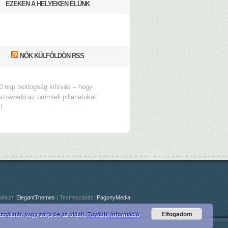
EZEKEN A HELYEKEN ÉLÜNK
NŐK KÜLFÖLDÖN RSS
0 nap boldogság kihívás – hogy
szrevedd az örömteli pillanatokat
s!
ablon:
ElegantThemes
| Testreszabás:
PagonyMedia
Elfogadom
nálatát, vagy zárja be az oldalt.
További információ