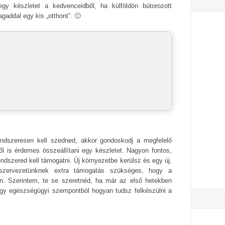
gy készletet a kedvenceidből, ha külföldön bútorozott
agaddal egy kis „otthont”. 🙂
ndszeresen kell szedned, akkor gondoskodj a megfelelő
ől is érdemes összeállítani egy készletet. Nagyon fontos,
dszered kell támogatni. Új környezetbe kerülsz és egy új,
 szervezetünknek extra támogatás szükséges, hogy a
n. Szerintem, te se szeretnéd, ha már az első hetekben
ogy egészségügyi szempontból hogyan tudsz felkészülni a