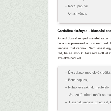
– Kocsi papírjai,
– Oltási könyv.
Gardróbszekrényed – kiutazási c
A gardróbszekrényed méretét azzal t
be a megjelenésedbe. Így nem kell 
kiegészítőid vannak. Nem leszel eg
rád, ha az első kiutazásod előtt álls
szelektálnod kell.
– Évszaknak megfelelő cipő(k),
– Benti papucs,
– Ruhák évszaknak megfelelő
– „Játszós” otthoni ruhák se ma
– Használj kiegészítőket: sál, 