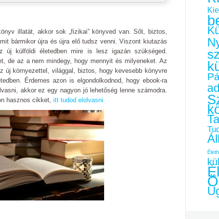
Kie
b
Kü
nyv illatát, akkor sok „fizikai” könyved van. Sőt, biztos,
Ny
t bármikor újra és újra elő tudsz venni. Viszont kiutazás
s
z új külföldi életedben mire is lesz igazán szükséged.
et, de az a nem mindegy, hogy mennyit és milyeneket. Az
k
 új környezettel, világgal, biztos, hogy kevesebb könyvre
Pá
letedben. Érdemes azon is elgondolkodnod, hogy ebook-ra
a
olvasni, akkor ez egy nagyon jó lehetőség lenne számodra.
Sz
yon hasznos cikket,
itt tudod elolvasni.
k
Ta
Tu
Ál
Életh
kü
É
Ö
Üg