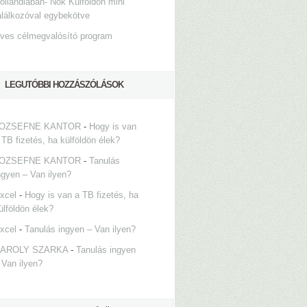
ollandiában- Nők Külföldön mini
alálkozóval egybekötve
ves célmegvalósító program
LEGUTÓBBI HOZZÁSZÓLÁSOK
OZSEFNE KANTOR
-
Hogy is van
 TB fizetés, ha külföldön élek?
OZSEFNE KANTOR
-
Tanulás
ngyen – Van ilyen?
xcel
-
Hogy is van a TB fizetés, ha
ülföldön élek?
xcel
-
Tanulás ingyen – Van ilyen?
AROLY SZARKA
-
Tanulás ingyen
 Van ilyen?