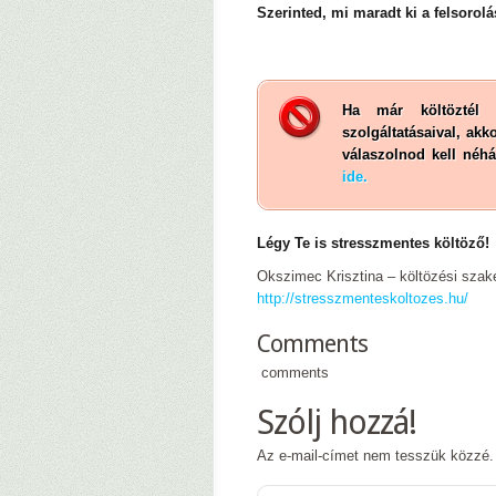
Szerinted, mi maradt ki a felsoro
Ha már költöztél 
szolgáltatásaival, ak
válaszolnod kell néhá
ide.
Légy Te is stresszmentes költöző!
Okszimec Krisztina – költözési szak
http://stresszmenteskoltozes.hu/
Comments
comments
Szólj hozzá!
Az e-mail-címet nem tesszük közzé.