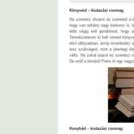
Könyveid – kiutazási csomag
Ha szeretsz olvasni és szereted a kö
hogy van néhány nagy kedvenc is, ami
előtt végig kell gondolnod, hogy a
Természetesen ki kell vinned könyv
első időszakban, amíg ismerkedsz az
lesz szükséged, mint a jelenlegi é
válts. Ha sokat utazol és szeretsz 
De erről a témáról Petra írt egy nag
Konyhád – kiutazási csomag