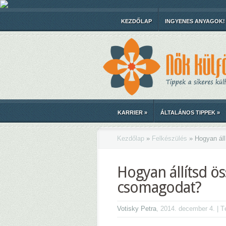
KEZDŐLAP
INGYENES ANYAGOK!
KARRIER
»
ÁLTALÁNOS TIPPEK
»
Kezdőlap
»
Felkészülés
»
Hogyan áll
Hogyan állítsd ös
csomagodat?
Votisky Petra
, 2014. december 4. | 