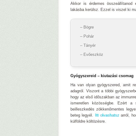
Akkor is érdemes összeállítanod e
lakásba kerülsz. Ezzel is viszel ki m
– Bögre
– Pohár
– Tányér
– Evőeszköz
Gyógyszereid – kiutazási csomag
Ha van olyan gyógyszered, amit re
adagról. Viszont a többi gyógyszerb
hogy az első időszakban az immunren
ismeretlen közösségbe. Ezért a
beilleszkedés zökkenőmentes legye
beteg legyél.
Itt olvashatsz
arról, h
külföldre költözésre.