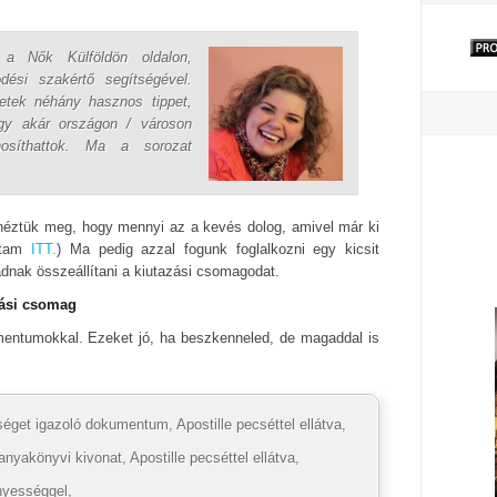
t a Nők Külföldön oldalon,
dési szakértő segítségével.
letek néhány hasznos tippet,
agy akár országon / városon
nosíthattok. Ma a sorozat
 néztük meg, hogy mennyi az a kevés dolog, amivel már ki
írtam
ITT.
) Ma pedig azzal fogunk foglalkozni egy kicsit
nak összeállítani a kiutazási csomagodat.
zási csomag
mentumokkal. Ezeket jó, ha beszkenneled, de magaddal is
éget igazoló dokumentum, Apostille pecséttel ellátva,
nyakönyvi kivonat, Apostille pecséttel ellátva,
nyességgel,