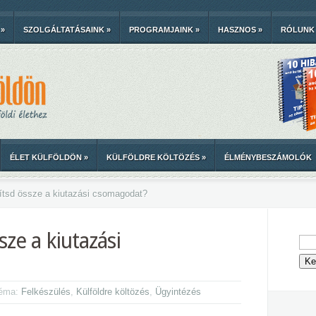
»
SZOLGÁLTATÁSAINK
»
PROGRAMJAINK
»
HASZNOS
»
RÓLUNK
ÉLET KÜLFÖLDÖN
»
KÜLFÖLDRE KÖLTÖZÉS
»
ÉLMÉNYBESZÁMOLÓK
ítsd össze a kiutazási csomagodat?
sze a kiutazási
Téma:
Felkészülés
,
Külföldre költözés
,
Ügyintézés