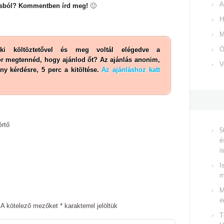
A
lásból? Kommentben írd meg!
🙂
H
M
Ö
ki költöztetővel és meg voltál elégedve a
kor megtennéd, hogy ajánlod őt? Az ajánlás anonim,
V
ny kérdésre, 5 perc a kitöltése.
Az ajánláshoz katt
értő
5
é
i
I
m
M
é
A kötelező mezőket
*
karakterrel jelöltük
T