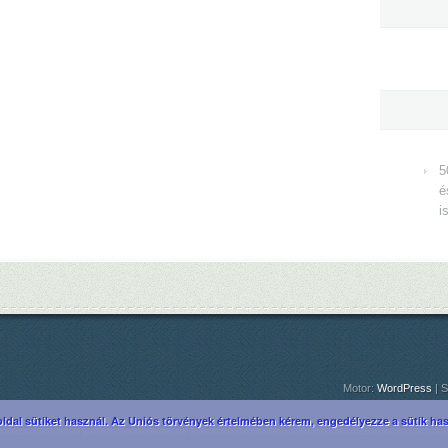
5
é
i
Motor:
WordPress
| S
ldal sütiket használ. Az Uniós törvények értelmében kérem, engedélyezze a sütik hasz