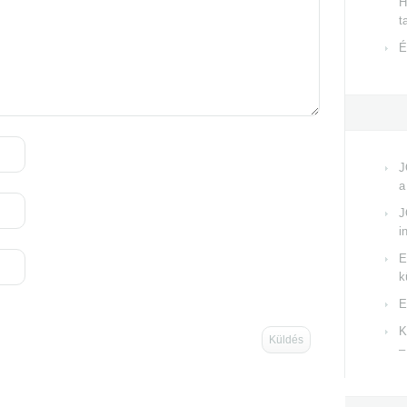
H
t
É
J
a
J
i
E
k
E
K
–