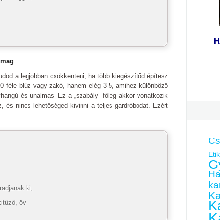
H
somag
udod a legjobban csökkenteni, ha több kiegészítőd építesz
10 féle blúz vagy zakó, hanem elég 3-5, amihez különböző
yhangú és unalmas. Ez a „szabály” főleg akkor vonatkozik
z, és nincs lehetőséged kivinni a teljes gardróbodat. Ezért
Cs
Etik
G
Ha
kar
radjanak ki,
Ka
Ka
kitűző, öv
K