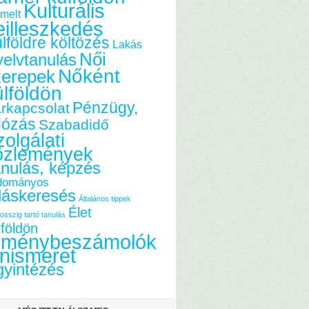
Kulturális
melt
eilleszkedés
lföldre költözés
Lakás
Női
elvtanulás
Nőként
zerepek
ülföldön
Pénzügy,
rkapcsolat
dózás
Szabadidő
olgálati
özlemények
nulás, képzés
dományos
láskeresés
Általános tippek
Élet
osszig tartó tanulás
lföldön
lménybeszámolók
nismeret
yintézés