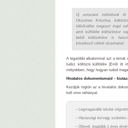
Új sorozatot indítottunk it
Okszimec Krisztina, költözkö
Időről-időre megoszt majd ve
amit külföldre költözéskor v
belüli költözéskor is hasz
következő cikkét olvashatod.
A legutóbbi alkalommal azt a témát
tudsz költözni külföldre (Erről itt 
mélyebben, hogy hogyan tudod magad
Hivatalos dokumentumaid – kiuta
Kezdjük rögtön az a hivatalos doku
kell vinni néhányat.
– Legmagasabb iskolai végzetts
– Házassági és/vagy születési a
– Útlevél, legalább 1 éves érvé