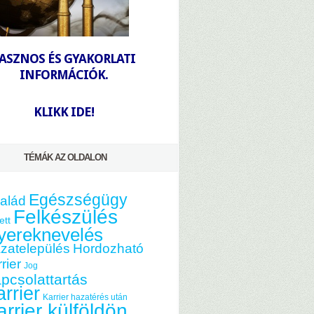
-
ASZNOS ÉS GYAKORLATI
INFORMÁCIÓK.
-
KLIKK IDE!
TÉMÁK AZ OLDALON
Egészségügy
alád
Felkészülés
ett
yereknevelés
zatelepülés
Hordozható
rier
Jog
pcsolattartás
rrier
Karrier hazatérés után
arrier külföldön