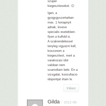
szuper
kiegesziteseket. 🙂
Igen, a
gyogygyszertarban
max. 1 honapnyit
adnak, kiveve
specialis esetekben.
Ilyen a kulfold is.
A szakrendelessel
tenyleg vigyazni kell,
koszonom a
kiegeszitest, mert a
varakozasi idot
valoban nem
szamoltam bele. En a
vizsgalat, konzultacio
idopontjat irtam le.
Válasz
Gilda
/
2012-08-