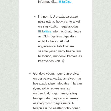
információkat
itt találsz
.
Ha nem EU országba utazol,
nézz utána, hogy van-e a két
ország között megállapodás.
Itt találsz
infomációkat, illetve
az OEP ügyfélszolgálatán
érdeklődhetsz. Akivel
ügyintézővel találkoztam
személyesen vagy beszéltem
telefonon, mindenki kedves és
készséges volt.
🙂
Gondold végig, hogy van-e olyan
orvosi beavatkozás, amelyet már
hosszabb ideje halogatsz. Ha van
ilyen, akkor egyeztess az
orvosoddal, hogy mennyi ideig
halogatható még vagy érdemes
esetleg most megcsinálni. A
felépülési idő esetleg több hónap