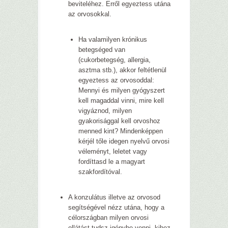
beviteléhez. Erről egyeztess utána
az orvosokkal.
Ha valamilyen krónikus
betegséged van
(cukorbetegség, allergia,
asztma stb.), akkor feltétlenül
egyeztess az orvosoddal:
Mennyi és milyen gyógyszert
kell magaddal vinni, mire kell
vigyáznod, milyen
gyakorisággal kell orvoshoz
menned kint? Mindenképpen
kérjél tőle idegen nyelvű orvosi
véleményt, leletet
vagy
fordíttasd le a magyart
szakfordítóval.
A konzulátus illetve az orvosod
segítségével nézz utána, hogy a
célországban milyen orvosi
ellátást tudsz igénybe venni, kihez