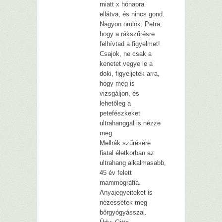
miatt x hónapra
ellátva, és nincs gond.
Nagyon örülök, Petra,
hogy a rákszűrésre
felhívtad a figyelmet!
Csajok, ne csak a
kenetet vegye le a
doki, figyeljetek arra,
hogy meg is
vizsgáljon, és
lehetőleg a
petefészkeket
ultrahanggal is nézze
meg.
Mellrák szűrésére
fiatal életkorban az
ultrahang alkalmasabb,
45 év felett
mammográfia.
Anyajegyeiteket is
nézessétek meg
bőrgyógyásszal.