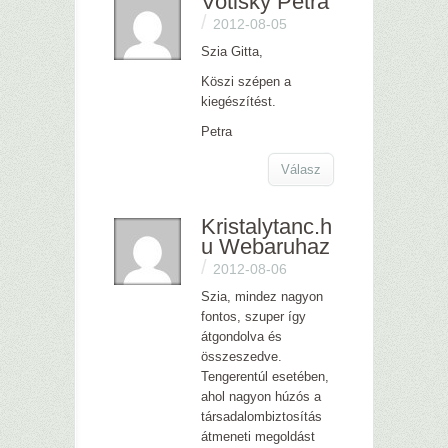
Votisky Petra
/
2012-08-05
Szia Gitta,
Köszi szépen a
kiegészítést.
Petra
Válasz
Kristalytanc.h
u Webaruhaz
/
2012-08-06
Szia, mindez nagyon
fontos, szuper így
átgondolva és
összeszedve.
Tengerentúl esetében,
ahol nagyon húzós a
társadalombiztosítás
átmeneti megoldást