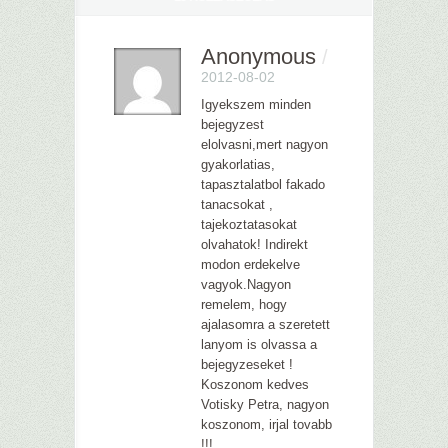
Anonymous
/
2012-08-02
Igyekszem minden
bejegyzest
elolvasni,mert nagyon
gyakorlatias,
tapasztalatbol fakado
tanacsokat ,
tajekoztatasokat
olvahatok! Indirekt
modon erdekelve
vagyok.Nagyon
remelem, hogy
ajalasomra a szeretett
lanyom is olvassa a
bejegyzeseket !
Koszonom kedves
Votisky Petra, nagyon
koszonom, irjal tovabb
!!!