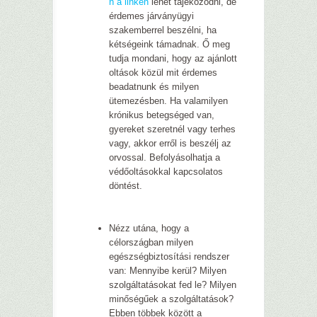
n a linken
lehet tájékozódni, de
érdemes járványügyi
szakemberrel beszélni, ha
kétségeink támadnak. Ő meg
tudja mondani, hogy az ajánlott
oltások közül mit érdemes
beadatnunk és milyen
ütemezésben. Ha valamilyen
krónikus betegséged van,
gyereket szeretnél vagy terhes
vagy, akkor erről is beszélj az
orvossal. Befolyásolhatja a
védőoltásokkal kapcsolatos
döntést.
Nézz utána, hogy a
célországban milyen
egészségbiztosítási rendszer
van: Mennyibe kerül? Milyen
szolgáltatásokat fed le? Milyen
minőségűek a szolgáltatások?
Ebben többek között a