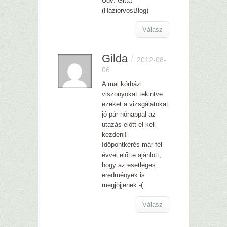
Üdv: Gitta
(HáziorvosBlog)
Válasz
Gilda
/
2012-08-
06
A mai kórházi
viszonyokat tekintve
ezeket a vizsgálatokat
jó pár hónappal az
utazás előtt el kell
kezdeni!
Időpontkérés már fél
évvel előtte ajánlott,
hogy az esetleges
eredmények is
megjöjjenek:-(
Válasz