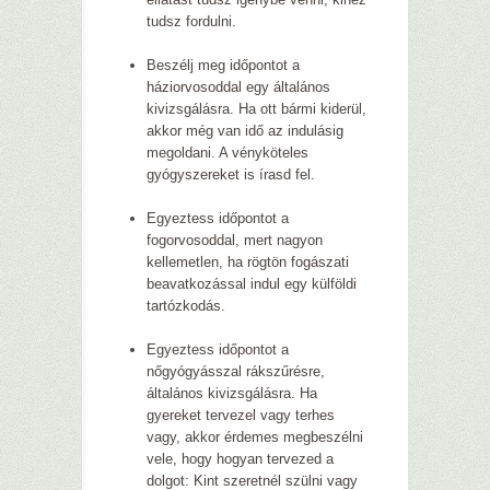
tudsz fordulni.
Beszélj meg időpontot a
háziorvosoddal egy általános
kivizsgálásra. Ha ott bármi kiderül,
akkor még van idő az indulásig
megoldani. A vényköteles
gyógyszereket is írasd fel.
Egyeztess időpontot a
fogorvosoddal, mert nagyon
kellemetlen, ha rögtön fogászati
beavatkozással indul egy külföldi
tartózkodás.
Egyeztess időpontot a
nőgyógyásszal rákszűrésre,
általános kivizsgálásra. Ha
gyereket tervezel vagy terhes
vagy, akkor érdemes megbeszélni
vele, hogy hogyan tervezed a
dolgot: Kint szeretnél szülni vagy