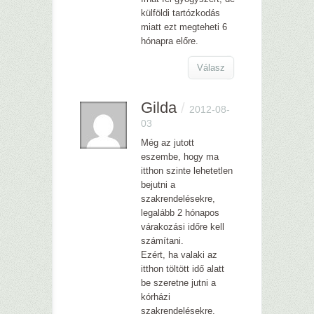
külföldi tartózkodás
miatt ezt megteheti 6
hónapra előre.
Válasz
Gilda
/
2012-08-
03
Még az jutott
eszembe, hogy ma
itthon szinte lehetetlen
bejutni a
szakrendelésekre,
legalább 2 hónapos
várakozási időre kell
számítani.
Ezért, ha valaki az
itthon töltött idő alatt
be szeretne jutni a
kórházi
szakrendelésekre,