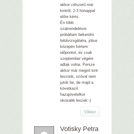
akkor célszerű már
kintről, 2-3 hónappal
előre kérni.
Én több
szakrendelésre
próbáltam bekerülni
felülvizsgálatra, július
közepén kértem
időpontot, és csak
szeptember végére
adtak volna. Persze
akkor már megint kint
leszünk, szóval nem
jutok be, de majd a
következő
hazajövetelkor
okosabb leszek:-)
Válasz
Votisky Petra