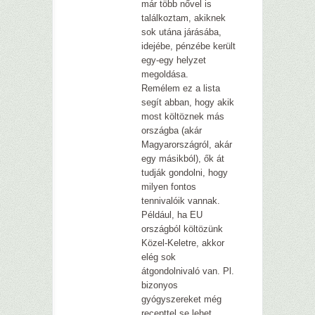
már több nővel is
találkoztam, akiknek
sok utána járásába,
idejébe, pénzébe került
egy-egy helyzet
megoldása.
Remélem ez a lista
segít abban, hogy akik
most költöznek más
országba (akár
Magyarországról, akár
egy másikból), ők át
tudják gondolni, hogy
milyen fontos
tennivalóik vannak.
Például, ha EU
országból költözünk
Közel-Keletre, akkor
elég sok
átgondolnivaló van. Pl.
bizonyos
gyógyszereket még
recepttel se lehet