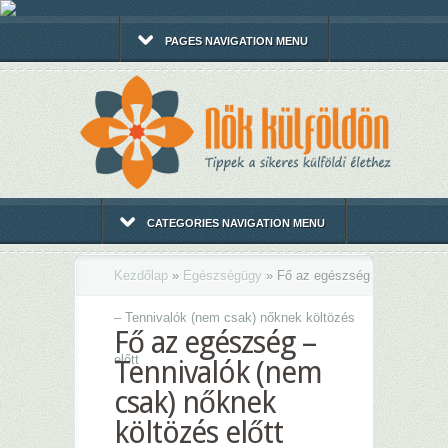
PAGES NAVIGATION MENU
CATEGORIES NAVIGATION MENU
Kezdőlap
»
Egészségügy
»
Fő az egészség
– Tennivalók (nem csak) nőknek költözés
Fő az egészség –
előtt
Tennivalók (nem
csak) nőknek
költözés előtt