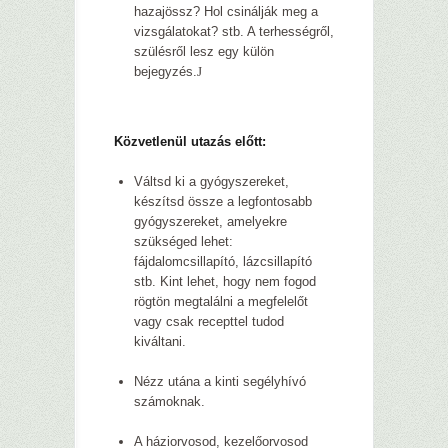
hazajössz? Hol csinálják meg a
vizsgálatokat? stb. A terhességről,
szülésről lesz egy külön
bejegyzés.
J
Közvetlenül utazás előtt:
Váltsd ki a gyógyszereket,
készítsd össze a legfontosabb
gyógyszereket, amelyekre
szükséged lehet:
fájdalomcsillapító, lázcsillapító
stb. Kint lehet, hogy nem fogod
rögtön megtalálni a megfelelőt
vagy csak recepttel tudod
kiváltani.
Nézz utána a kinti segélyhívó
számoknak.
A háziorvosod, kezelőorvosod