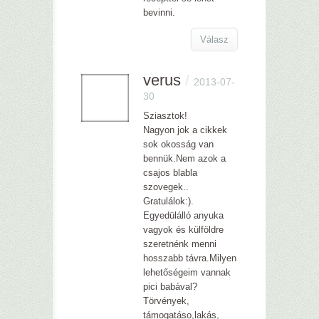
bevinni.
Válasz
verus
/
2013-07-
30
Sziasztok!
Nagyon jok a cikkek
sok okosság van
bennük.Nem azok a
csajos blabla
szovegek..
Gratulálok:).
Egyedülálló anyuka
vagyok és külföldre
szeretnénk menni
hosszabb távra.Milyen
lehetőségeim vannak
pici babával?
Törvények,
támogatáso,lakás,