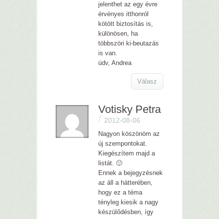
jelenthet az egy évre
érvényes itthonról
kötött biztosítás is,
különösen, ha
többszöri ki-beutazás
is van.
üdv, Andrea
Válasz
Votisky Petra
/
2012-08-06
Nagyon köszönöm az
új szempontokat.
Kiegészítem majd a
listát. 🙂
Ennek a bejegyzésnek
az áll a hátterében,
hogy ez a téma
tényleg kiesik a nagy
készülődésben, így