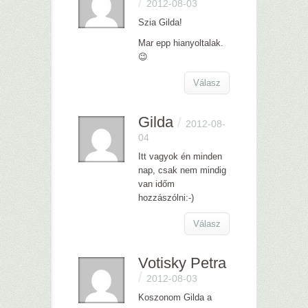
/
2012-08-03
Szia Gilda!
Mar epp hianyoltalak.
😉
Válasz
Gilda
/
2012-08-
04
Itt vagyok én minden
nap, csak nem mindig
van időm
hozzászólni:-)
Válasz
Votisky Petra
/
2012-08-03
Koszonom Gilda a