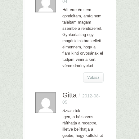
04
Hát erre én sem
gondoltam, amíg nem
találtam magam
szembe a rendszerrel.
Gyakorlatilag egy
magánklinikára kellett
elmennem, hogy a
fiam kinti orvosának el
tudjam vinni a kért
véreredményeket.
Válasz
Gitta
/
2012-08-
05
Sziasztok!
Igen, a háziorvos
ráírhatja a receptre,
illetve beírhatja a
gépbe, hogy külföldi út