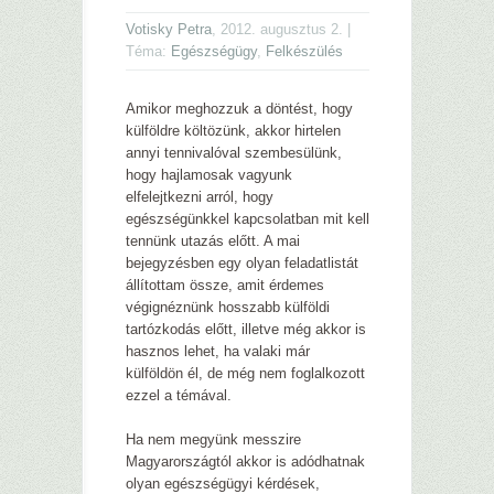
Votisky Petra
, 2012. augusztus 2. |
Téma:
Egészségügy
,
Felkészülés
Amikor meghozzuk a döntést, hogy
külföldre költözünk, akkor hirtelen
annyi tennivalóval szembesülünk,
hogy hajlamosak vagyunk
elfelejtkezni arról, hogy
egészségünkkel kapcsolatban mit kell
tennünk utazás előtt. A mai
bejegyzésben egy olyan feladatlistát
állítottam össze, amit érdemes
végignéznünk hosszabb külföldi
tartózkodás előtt, illetve még akkor is
hasznos lehet, ha valaki már
külföldön él, de még nem foglalkozott
ezzel a témával.
Ha nem megyünk messzire
Magyarországtól akkor is adódhatnak
olyan egészségügyi kérdések,