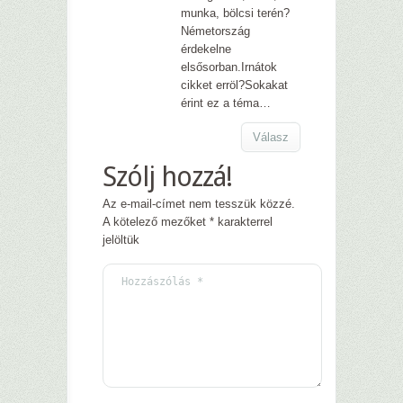
munka, bölcsi terén?
Németország
érdekelne
elsősorban.Irnátok
cikket erröl?Sokakat
érint ez a téma…
Válasz
Szólj hozzá!
Az e-mail-címet nem tesszük közzé.
A kötelező mezőket
*
karakterrel
jelöltük