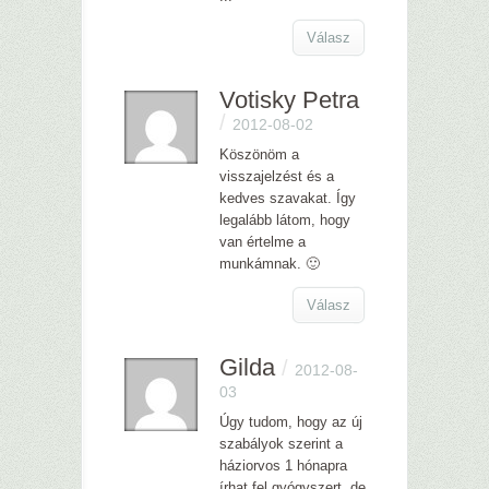
Válasz
Votisky Petra
/
2012-08-02
Köszönöm a
visszajelzést és a
kedves szavakat. Így
legalább látom, hogy
van értelme a
munkámnak. 🙂
Válasz
Gilda
/
2012-08-
03
Úgy tudom, hogy az új
szabályok szerint a
háziorvos 1 hónapra
írhat fel gyógyszert, de