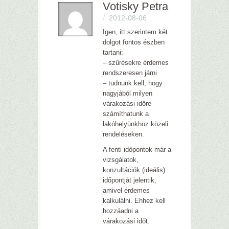
Votisky Petra
/
2012-08-06
Igen, itt szerintem két
dolgot fontos észben
tartani:
– szűrésekre érdemes
rendszeresen járni
– tudnunk kell, hogy
nagyjából milyen
várakozási időre
számíthatunk a
lakóhelyünkhöz közeli
rendeléseken.
A fenti időpontok már a
vizsgálatok,
konzultációk (ideális)
időpontját jelentik,
amivel érdemes
kalkulálni. Ehhez kell
hozzáadni a
várakozási időt.