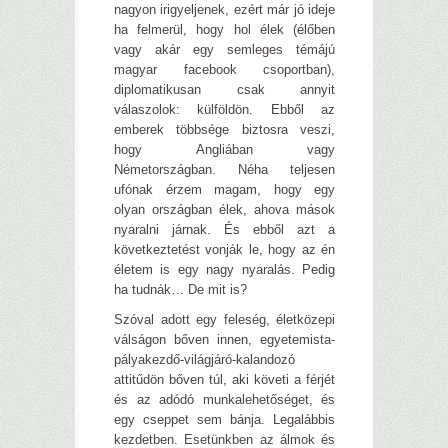
nagyon irigyeljenek, ezért már jó ideje
ha felmerül, hogy hol élek (élőben
vagy akár egy semleges témájú
magyar facebook csoportban),
diplomatikusan csak annyit
válaszolok: külföldön. Ebből az
emberek többsége biztosra veszi,
hogy Angliában vagy
Németországban. Néha teljesen
ufónak érzem magam, hogy egy
olyan országban élek, ahova mások
nyaralni járnak. És ebből azt a
következtetést vonják le, hogy az én
életem is egy nagy nyaralás. Pedig
ha tudnák… De mit is?
Szóval adott egy feleség, életközepi
válságon bőven innen, egyetemista-
pályakezdő-világjáró-kalandozó
attitűdön bőven túl, aki követi a férjét
és az adódó munkalehetőséget, és
egy cseppet sem bánja. Legalábbis
kezdetben. Esetünkben az álmok és