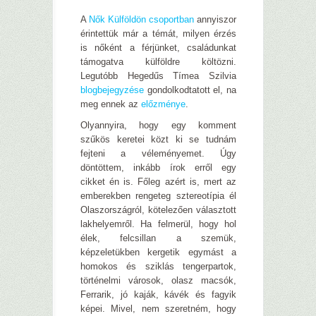
A
Nők Külföldön csoportban
annyiszor
érintettük már a témát, milyen érzés
is nőként a férjünket, családunkat
támogatva külföldre költözni.
Legutóbb Hegedűs Tímea Szilvia
blogbejegyzése
gondolkodtatott el, na
meg ennek az
előzménye
.
Olyannyira, hogy egy komment
szűkös keretei közt ki se tudnám
fejteni a véleményemet. Úgy
döntöttem, inkább írok erről egy
cikket én is. Főleg azért is, mert az
emberekben rengeteg sztereotípia él
Olaszországról, kötelezően választott
lakhelyemről. Ha felmerül, hogy hol
élek, felcsillan a szemük,
képzeletükben kergetik egymást a
homokos és sziklás tengerpartok,
történelmi városok, olasz macsók,
Ferrarik, jó kaják, kávék és fagyik
képei. Mivel, nem szeretném, hogy