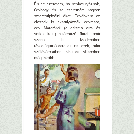
Én se szeretem, ha beskatulyáznak,
úgyhogy én se szeretném nagyon
sztereotipizálni őket. Egyébként az
olaszok is skatulyázzák egymást,
egy Materából (a csizma orra és
sarka közt) származó fiatal tanár
szerint itt Modenában
távolságtartóbbak az emberek, mint
szülővárosában, viszont Milanoban
még inkább.