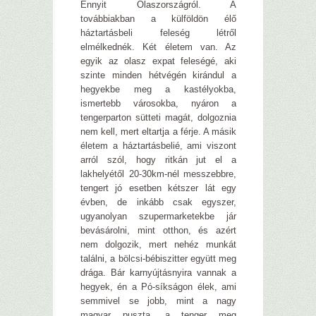
Ennyit Olaszországról. A
továbbiakban a külföldön élő
háztartásbeli feleség létről
elmélkednék. Két életem van. Az
egyik az olasz expat feleségé, aki
szinte minden hétvégén kirándul a
hegyekbe meg a kastélyokba,
ismertebb városokba, nyáron a
tengerparton sütteti magát, dolgoznia
nem kell, mert eltartja a férje. A másik
életem a háztartásbelié, ami viszont
arról szól, hogy ritkán jut el a
lakhelyétől 20-30km-nél messzebbre,
tengert jó esetben kétszer lát egy
évben, de inkább csak egyszer,
ugyanolyan szupermarketekbe jár
bevásárolni, mint otthon, és azért
nem dolgozik, mert nehéz munkát
találni, a bölcsi-bébiszitter együtt meg
drága. Bár karnyújtásnyira vannak a
hegyek, én a Pó-síkságon élek, ami
semmivel se jobb, mint a nagy
magyar puszta, a tenger meg