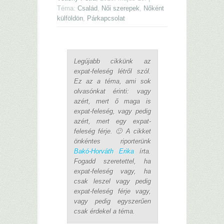
Téma:
Család
,
Női szerepek
,
Nőként
külföldön
,
Párkapcsolat
Legújabb cikkünk az
expat-feleség létről szól.
Ez az a téma, ami sok
olvasónkat érinti: vagy
azért, mert ő maga is
expat-feleség, vagy pedig
azért, mert egy expat-
feleség férje. 🙂 A cikket
önkéntes riporterünk
Bakó-Horváth Erika
írta.
Fogadd szeretettel, ha
expat-feleség vagy, ha
csak leszel vagy pedig
expat-feleség férje vagy,
vagy pedig egyszerűen
csak érdekel a téma.