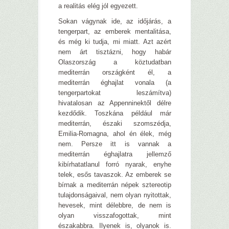
a realitás elég jól egyezett.
Sokan vágynak ide, az időjárás, a
tengerpart, az emberek mentalitása,
és még ki tudja, mi miatt. Azt azért
nem árt tisztázni, hogy habár
Olaszország a köztudatban
mediterrán országként él, a
mediterrán éghajlat vonala (a
tengerpartokat leszámítva)
hivatalosan az Appenninektől délre
kezdődik. Toszkána például már
mediterrán, északi szomszédja,
Emilia-Romagna, ahol én élek, még
nem. Persze itt is vannak a
mediterrán éghajlatra jellemző
kibírhatatlanul forró nyarak, enyhe
telek, esős tavaszok. Az emberek se
bírnak a mediterrán népek sztereotip
tulajdonságaival, nem olyan nyitottak,
hevesek, mint délebbre, de nem is
olyan visszafogottak, mint
északabbra. Ilyenek is, olyanok is.