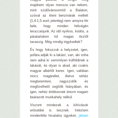
majdnem olyan messze van nekem,
mint szülővárosomtól a Balaton,
szóval az itteni benzinárak mellett
(1,4-1,5 euró jelenleg) nem annyira fér
bele, hogy minden hétvégén
leruccanjunk. Az idő nyirkos, ködös, a
páratartalom túl magas ősztől
tavaszig. Még mindig irigykedtek?
És hogy fokozzuk a helyzetet, igen,
pofára adják ki a lakást, van, aki soha
nem adná ki semmilyen külföldinek a
lakását, és olyan is akad, aki csakis
magyar albérlőt keres. Igen, valóban
nincs magánélet, illetve nehéz
megteremteni, nagyszülők és
megfizethető segítők hiányában, és
igen, nehéz értékesnek érezni magam
beárazott munkahely nélkül.
Viszont mindezek a kihívások
erősebbé is tesznek. Intéztem
mindenféle hivatalos ügyeket,
jártam