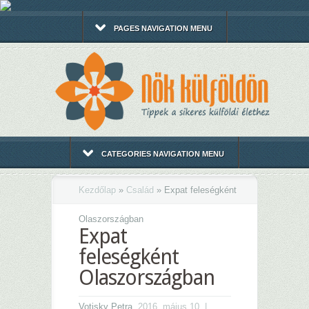
PAGES NAVIGATION MENU
CATEGORIES NAVIGATION MENU
Kezdőlap
»
Család
»
Expat feleségként
Olaszországban
Expat
feleségként
Olaszországban
Votisky Petra
, 2016. május 10. |