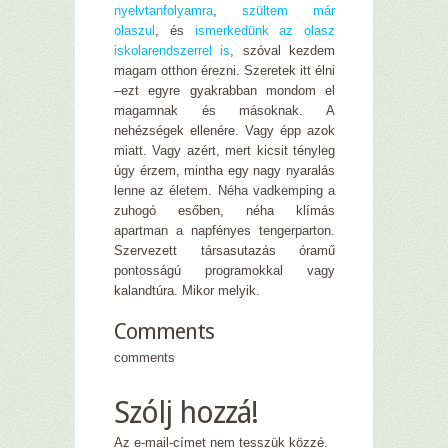
nyelvtanfolyamra
,
szültem már
olaszul
, és
ismerkedünk az olasz
iskolarendszerrel is
, szóval kezdem
magam otthon érezni. Szeretek itt élni
–ezt egyre gyakrabban mondom el
magamnak és másoknak. A
nehézségek ellenére. Vagy épp azok
miatt. Vagy azért, mert kicsit tényleg
úgy érzem, mintha egy nagy nyaralás
lenne az életem. Néha vadkemping a
zuhogó esőben, néha klímás
apartman a napfényes tengerparton.
Szervezett társasutazás óramű
pontosságú programokkal vagy
kalandtúra. Mikor melyik.
Comments
comments
Szólj hozzá!
Az e-mail-címet nem tesszük közzé.