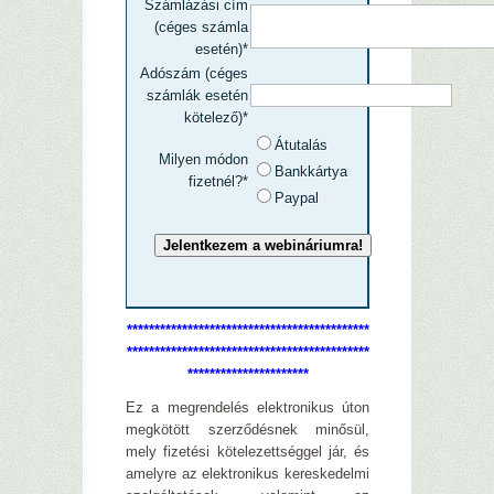
Számlázási cím
(céges számla
esetén)*
Adószám (céges
számlák esetén
kötelező)*
Átutalás
Milyen módon
Bankkártya
fizetnél?*
Paypal
********************************************
********************************************
****************
******
Ez a megrendelés elektronikus úton
megkötött szerződésnek minősül,
mely fizetési kötelezettséggel jár, és
amelyre az elektronikus kereskedelmi