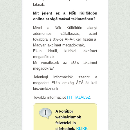
laknak.
Mit jelent ez a Nők Külföldön
online szolgáltatásai tekintetében?
Mivel a Nők Külföldön alanyi
adómentes vállalkozás, ezért
továbbra is 0%-os ÁFÁ-t kell fizetni a
Magyar lakcímet megadóknak,
EU-n kívüli, külföldi lakcímet
megadóknak.
Mi vonatkozik az EU-s lakcímet
megadókra?
Jelenlegi információk szerint a
megadott EU-s ország ÁFÁ-ját kell
kiszámláznunk.
További információt
ITT TALÁLSZ
.
A korábbi
webináriumok
felvételei is
elérhetőek.
KLIKK