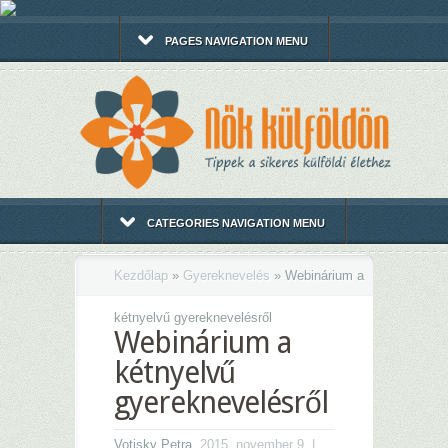
PAGES NAVIGATION MENU
CATEGORIES NAVIGATION MENU
Kezdőlap
»
Gyereknevelés
»
Webinárium a
kétnyelvű gyereknevelésről
Webinárium a
kétnyelvű
gyereknevelésről
Votisky Petra
, 2015. november 9. |