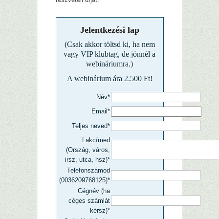
Jelentkezési lap
(Csak akkor töltsd ki, ha nem
vagy VIP klubtag, de jönnél a
webináriumra.)
A webinárium ára 2.500 Ft!
Név*
Email*
Teljes neved*
Lakcímed
(Ország, város,
irsz, utca, hsz)*
Telefonszámod
(0036209768125)*
Cégnév (ha
céges számlát
kérsz)*