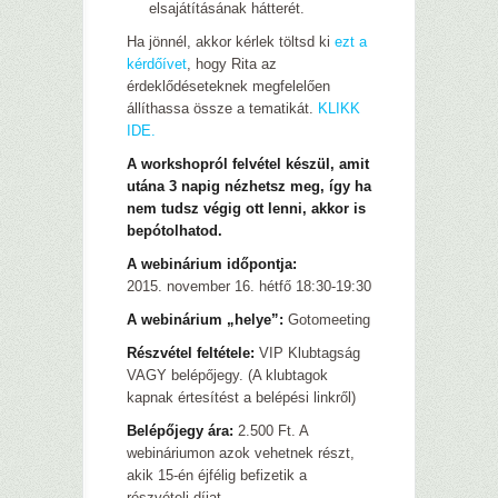
elsajátításának hátterét.
Ha jönnél, akkor kérlek töltsd ki
ezt a
kérdőívet
, hogy Rita az
érdeklődéseteknek megfelelően
állíthassa össze a tematikát.
KLIKK
IDE.
A workshopról felvétel készül, amit
utána 3 napig nézhetsz meg, így ha
nem tudsz végig ott lenni, akkor is
bepótolhatod.
A webinárium időpontja:
2015. november 16. hétfő 18:30-19:30
A webinárium „helye”:
Gotomeeting
Részvétel feltétele:
VIP Klubtagság
VAGY belépőjegy. (A klubtagok
kapnak értesítést a belépési linkről)
Belépőjegy ára:
2.500 Ft. A
webináriumon azok vehetnek részt,
akik 15-én éjfélig befizetik a
részvételi díjat.