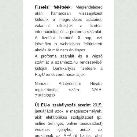
Fizetési feltételek:
Megrendelésed
után hamarosan visszajelzést
küldünk a megrendelés adatairól,
valamint elküldjük a fizetési
információkat és a proforma számlát.
A fizetési határidő 8 nap, ezt
követően a weboldalon feltüntetett
akciós ár már nem érvényes.
A proforma számlát és a végső
számlát a szamlazz.hu rendszeréből
küldjük. Bankkártyás fizetésre a
PayU rendszerét használjuk.
Nemzeti Adatvédelmi Hivatal
regisztrációs szám: NAIH-
71522/2013.
Új EU-s szabályozás szerint
2015.
januárjától azok a magánszemélyek,
akik elektronikus szolgáltatást (pl.
online tréninget, online tanácsadást)
vesznek igénybe, annak az
országnak az ÁFÁ-ját fizetik, ahol