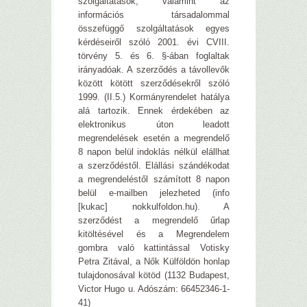
szolgáltatások, valamint az
információs társadalommal
összefüggő szolgáltatások egyes
kérdéseiről szóló 2001. évi CVIII.
törvény 5. és 6. §-ában foglaltak
irányadóak. A szerződés a távollevők
között kötött szerződésekről szóló
1999. (II.5.) Kormányrendelet hatálya
alá tartozik. Ennek érdekében az
elektronikus úton leadott
megrendelések esetén a megrendelő
8 napon belül indoklás nélkül elállhat
a szerződéstől. Elállási szándékodat
a megrendeléstől számított 8 napon
belül e-mailben jelezheted (info
[kukac] nokkulfoldon.hu). A
szerződést a megrendelő űrlap
kitöltésével és a Megrendelem
gombra való kattintással Votisky
Petra Zitával, a Nők Külföldön honlap
tulajdonosával kötöd (1132 Budapest,
Victor Hugo u. Adószám: 66452346-1-
41)