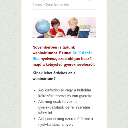
Téma:
Gyereknevelés
–
Novemberben is tartunk
webináriumot. Ezúttal
Dr. Csiszár
Rita
nyelvész, szociológus beszél
majd a kétnyelvű gyereknevelésről.
Kinek lehet érdekes ez a
webinárium?
Aki külföldön él vagy a külföldre
költözést tervezi és van gyereke.
Aki még csak tervezi a
gyerekvállalást, de fel szeretne
készülni.
Aki jobban meg szeretné érteni a
nyelvtanulás, a nyelv