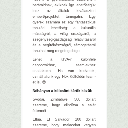
barátaidnak, akiknek így lehetőségük
lesz az általuk kiválasztott
embert/projektet támogatni. Egy
gyerek számára ez egy fantasztikus
tanulási lehetőség: a kulturális
másságról, a világ országairól, a
szegénység-gazdagság relativitásáról
és a segítőkészségről, támogatásról
tanulhat meg rengeteg dolgot.
Lehet a KIVA-n különféle
csoportokhoz, team-ekhez
csatlakozni. Ha van kedvetek,
csinálhatunk egy Nők Külföldön team-
et is. 🙂
Néhányan a kölcsönt kérők közül:
Svodai, Zimbabwe: 500 dollárt
szeretne, hogy elindítsa a saját
éttermét.
Elbia, El Salvador: 200 dollárt
szeretne, hogy malacokat vegyen