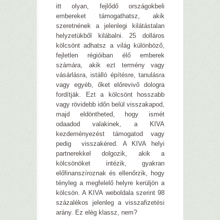
itt olyan, fejlődő országokbeli
embereket támogathatsz, akik
szeretnének a jelenlegi kilátástalan
helyzetükből kilábalni. 25 dolláros
kölcsönt adhatsz a világ különböző,
fejletlen régióiban élő emberek
számára, akik ezt termény vagy
vásárlásra, istálló építésre, tanulásra
vagy egyéb, őket előrevivő dologra
fordítják. Ezt a kölcsönt hosszabb
vagy rövidebb időn belül visszakapod,
majd eldöntheted, hogy ismét
odaadod valakinek, a KIVA
kezdeményezést támogatod vagy
pedig visszakéred. A KIVA helyi
partnerekkel dolgozik, akik a
kölcsönöket intézik, gyakran
előfinanszíroznak és ellenőrzik, hogy
tényleg a megfelelő helyre kerüljön a
kölcsön. A KIVA weboldala szerint 98
százalékos jelenleg a visszafizetési
arány. Ez elég klassz, nem?