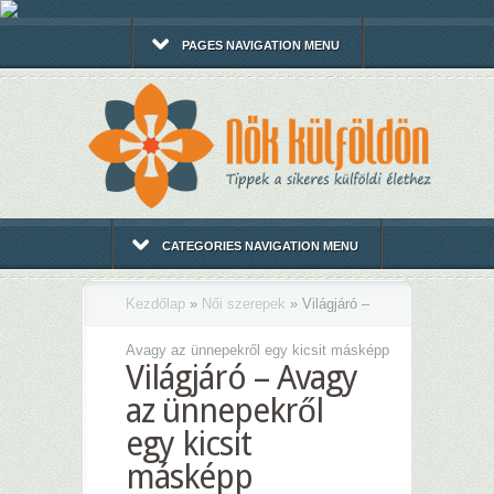
PAGES NAVIGATION MENU
CATEGORIES NAVIGATION MENU
Kezdőlap
»
Női szerepek
»
Világjáró –
Avagy az ünnepekről egy kicsit másképp
Világjáró – Avagy
az ünnepekről
egy kicsit
másképp