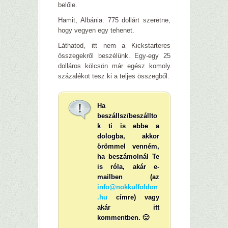
belőle.
Hamit, Albánia: 775 dollárt szeretne,
hogy vegyen egy tehenet.
Láthatod, itt nem a Kickstarteres
összegekről beszélünk. Egy-egy 25
dolláros kölcsön már egész komoly
százalékot tesz ki a teljes összegből.
Ha
beszállsz/beszállto
k ti is ebbe a
dologba, akkor
örömmel venném,
ha beszámolnál Te
is róla, akár e-
mailben (az
info@nokkulfoldon
.hu
címre) vagy
akár itt
kommentben. 🙂