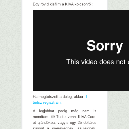
Egy rövid kisfilm a KIVA kölcsönről:
Ha megtetszett a dolog, akkor
ITT
tudsz regisztrálni.
A legjobbat pedig még nem is
mondtam. 🙂 Tudsz venni KIVA Card-
ot ajándékba, vagyis egy 25 dolláros
kupont a gyerekednek, szüleidnek,