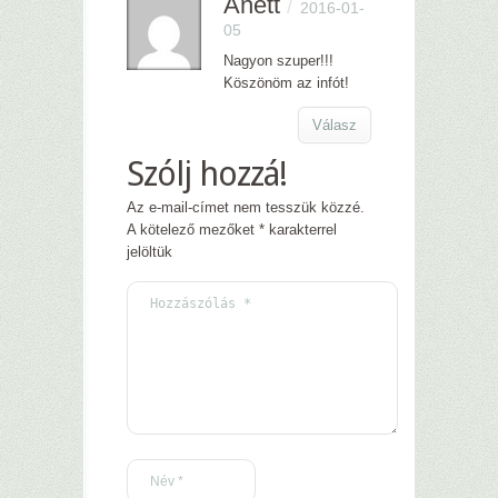
Anett
/
2016-01-
05
Nagyon szuper!!!
Köszönöm az infót!
Válasz
Szólj hozzá!
Az e-mail-címet nem tesszük közzé.
A kötelező mezőket
*
karakterrel
jelöltük