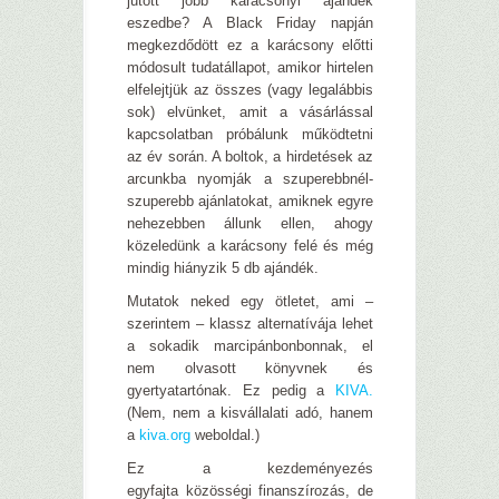
jutott jobb karácsonyi ajándék
eszedbe? A Black Friday napján
megkezdődött ez a karácsony előtti
módosult tudatállapot, amikor hirtelen
elfelejtjük az összes (vagy legalábbis
sok) elvünket, amit a vásárlással
kapcsolatban próbálunk működtetni
az év során. A boltok, a hirdetések az
arcunkba nyomják a szuperebbnél-
szuperebb ajánlatokat, amiknek egyre
nehezebben állunk ellen, ahogy
közeledünk a karácsony felé és még
mindig hiányzik 5 db ajándék.
Mutatok neked egy ötletet, ami –
szerintem – klassz alternatívája lehet
a sokadik marcipánbonbonnak, el
nem olvasott könyvnek és
gyertyatartónak. Ez pedig a
KIVA.
(Nem, nem a kisvállalati adó, hanem
a
kiva.org
weboldal.)
Ez a kezdeményezés
egyfajta közösségi finanszírozás, de