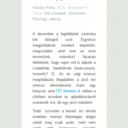
Votisky Petra
, 2015. december 8. |
Téma:
Női szerepek
,
Önismeret
,
Pénzügy, adózás
A december a legtöbbünk számára
két dologról szól. Egyrészt
megpróbálunk mindent bepótolni,
megcsinálni, amit erre az évre
terveztünk, másrészt lázasan
ötletelünk, hogy vajon mit is adjunk a
családnak, barátoknak karácsonyra.
Ismerős? 🙂 Az év végi stressz
megoldására (legalábbis a jövő évi
stressz elkerülésére) írtam egy
könyvet, amit
ITT érhetsz el
, ebben a
cikkben azonban az ajándékozásról
szeretnék írni, de egy picit másként.
Tedd szívedre a kezed. Az elmúlt
években mennyi felesleges dolgot
vettél meg csak azért, mert nem