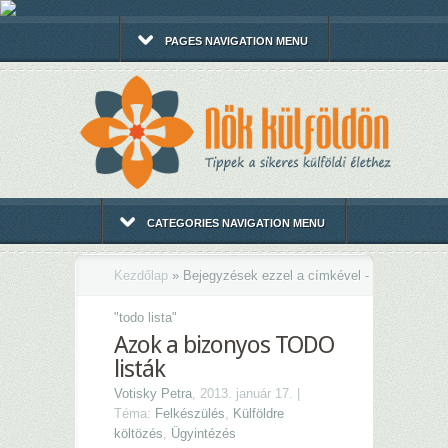
PAGES NAVIGATION MENU
CATEGORIES NAVIGATION MENU
Kezdőlap
»
Bejegyzések ezzel a címkével -
"
todo lista"
Azok a bizonyos TODO
listák
Votisky Petra
, 2013. január 17. |
Téma:
Felkészülés
,
Külföldre
költözés
,
Ügyintézés