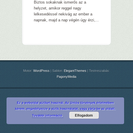
Biztos sokaknak ismerős az a
helyzet, amikor reggel nagy
lelkesedéssel nekivág az ember a
napnak, majd a nap végén úgy érzi,...
Motor:
WordPress
| Sablon:
ElegantThemes
| Testreszabás:
PagonyMedia
Ez a weboldal sütiket használ. Az Uniós törvények értelmében
kérem, engedélyezze a sütik használatát, vagy zárja be az oldalt.
Elfogadom
További információ