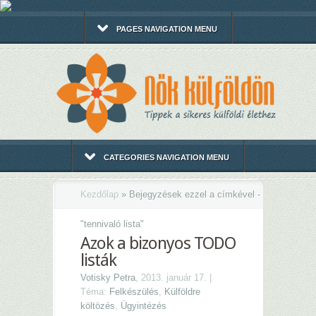
PAGES NAVIGATION MENU
CATEGORIES NAVIGATION MENU
Kezdőlap
»
Bejegyzések ezzel a címkével -
"
tennivaló lista"
Azok a bizonyos TODO
listák
Votisky Petra
, 2013. január 17. |
Téma:
Felkészülés
,
Külföldre
költözés
,
Ügyintézés