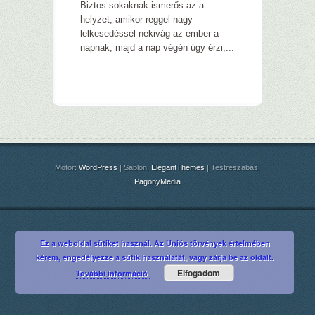
Biztos sokaknak ismerős az a
helyzet, amikor reggel nagy
lelkesedéssel nekivág az ember a
napnak, majd a nap végén úgy érzi,...
Motor:
WordPress
| Sablon:
ElegantThemes
| Testreszabás:
PagonyMedia
Ez a weboldal sütiket használ. Az Uniós törvények értelmében
kérem, engedélyezze a sütik használatát, vagy zárja be az oldalt.
Elfogadom
További információ