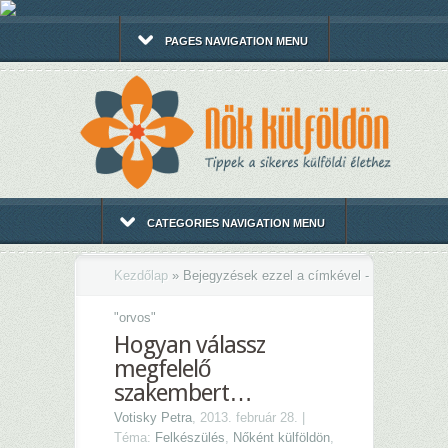
PAGES NAVIGATION MENU
CATEGORIES NAVIGATION MENU
Kezdőlap
»
Bejegyzések ezzel a címkével -
"
orvos"
Hogyan válassz
megfelelő
szakembert…
Votisky Petra
, 2013. február 28. |
Téma:
Felkészülés
,
Nőként külföldön
,