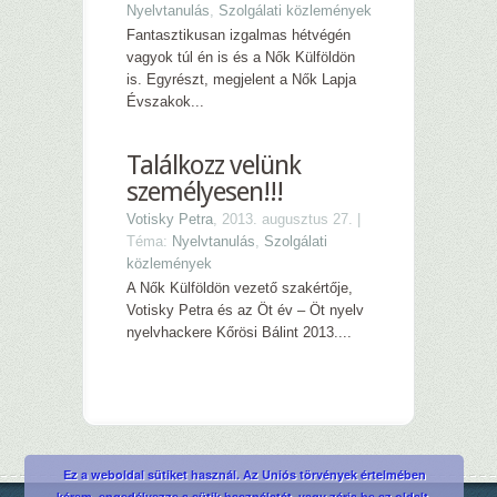
Nyelvtanulás
,
Szolgálati közlemények
Fantasztikusan izgalmas hétvégén
vagyok túl én is és a Nők Külföldön
is. Egyrészt, megjelent a Nők Lapja
Évszakok...
Találkozz velünk
személyesen!!!
Votisky Petra
, 2013. augusztus 27. |
Téma:
Nyelvtanulás
,
Szolgálati
közlemények
A Nők Külföldön vezető szakértője,
Votisky Petra és az Öt év – Öt nyelv
nyelvhackere Kőrösi Bálint 2013....
Ez a weboldal sütiket használ. Az Uniós törvények értelmében
kérem, engedélyezze a sütik használatát, vagy zárja be az oldalt.