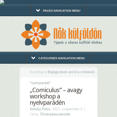
PAGES NAVIGATION MENU
CATEGORIES NAVIGATION MENU
Kezdőlap
»
Bejegyzések ezzel a címkével -
"
nyelvparádé"
„Comiculus” – avagy
workshop a
nyelvparádén
Votisky Petra
, 2013. szeptember 9. |
Téma:
Élménybeszámolók
,