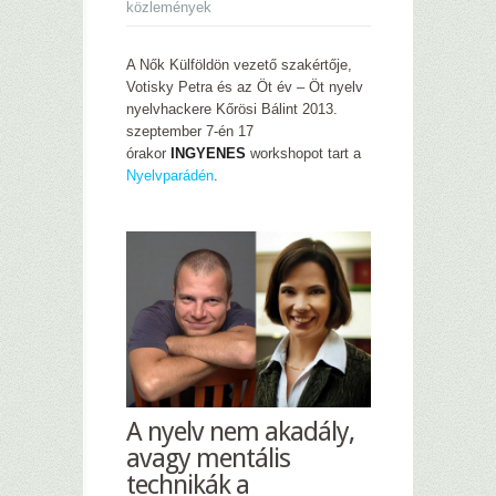
közlemények
A Nők Külföldön vezető szakértője,
Votisky Petra és az Öt év – Öt nyelv
nyelvhackere Kőrösi Bálint 2013.
szeptember 7-én 17
órakor
INGYENES
workshopot tart a
Nyelvparádén
.
A nyelv nem akadály,
avagy mentális
technikák a