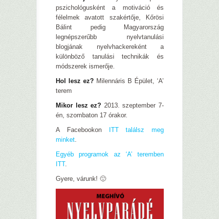
pszichológusként a motiváció és
félelmek avatott szakértője, Kőrösi
Bálint pedig Magyarország
legnépszerűbb nyelvtanulási
blogjának nyelvhackereként a
különböző tanulási technikák és
módszerek ismerője.
Hol lesz ez?
Milennáris B Épület, ‘A’
terem
Mikor lesz ez?
2013. szeptember 7-
én, szombaton 17 órakor.
A Facebookon
ITT találsz meg
minket
.
Egyéb programok az ‘A’ teremben
ITT
.
Gyere, várunk! 🙂