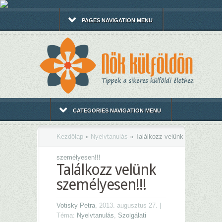
PAGES NAVIGATION MENU
CATEGORIES NAVIGATION MENU
Kezdőlap
»
Nyelvtanulás
»
Találkozz velünk
személyesen!!!
Találkozz velünk
személyesen!!!
Votisky Petra
, 2013. augusztus 27. |
Téma:
Nyelvtanulás
,
Szolgálati