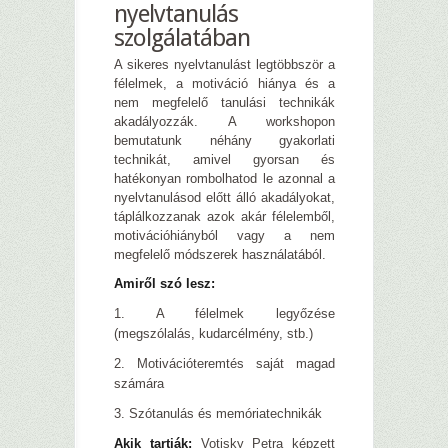
nyelvtanulás
szolgálatában
A sikeres nyelvtanulást legtöbbször a
félelmek, a motiváció hiánya és a
nem megfelelő tanulási technikák
akadályozzák. A workshopon
bemutatunk néhány gyakorlati
technikát, amivel gyorsan és
hatékonyan rombolhatod le azonnal a
nyelvtanulásod előtt álló akadályokat,
táplálkozzanak azok akár félelemből,
motivációhiányból vagy a nem
megfelelő módszerek használatából.
Amiről szó lesz:
1. A félelmek legyőzése
(megszólalás, kudarcélmény, stb.)
2. Motivációteremtés saját magad
számára
3. Szótanulás és memóriatechnikák
Akik tartják:
Votisky Petra képzett