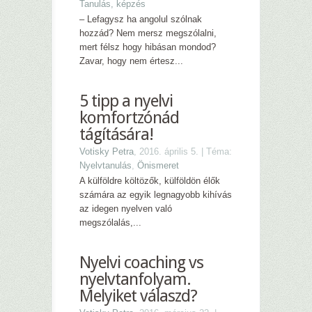
Tanulás, képzés
– Lefagysz ha angolul szólnak
hozzád? Nem mersz megszólalni,
mert félsz hogy hibásan mondod?
Zavar, hogy nem értesz...
5 tipp a nyelvi
komfortzónád
tágítására!
Votisky Petra
, 2016. április 5. | Téma:
Nyelvtanulás
,
Önismeret
A külföldre költözők, külföldön élők
számára az egyik legnagyobb kihívás
az idegen nyelven való
megszólalás,...
Nyelvi coaching vs
nyelvtanfolyam.
Melyiket válaszd?