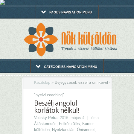
PAGES NAVIGATION MENU
CATEGORIES NAVIGATION MENU
Kezdőlap
»
Bejegyzések ezzel a címkével -
"
nyelvi coaching"
Beszélj angolul
korlátok nélkül!
Votisky Petra
, 2016. május 4. | Téma:
Álláskeresés
,
Felkészülés
,
Karrier
külföldön
,
Nyelvtanulás
,
Önismeret
,