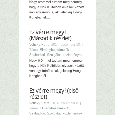
Nagy örömmel tudtam meg nemrég,
hogy a Nők Külföldön olvasók között
van egy írónő is, aki jelenleg Hong-
Kongban él....
Ez vérre megy!
(Második részlet)
Votisky Petra
, 2014. december 10. |
Téma:
Élménybeszámolók
,
Szabadidő
,
Szolgálati közlemények
Nagy örömmel tudtam meg nemrég,
hogy a Nők Külföldön olvasók között
van egy írónő is, aki jelenleg Hong-
Kongban él....
Ez vérre megy! (első
részlet)
Votisky Petra
, 2014. december 8. |
Téma:
Élménybeszámolók
,
Szabadidő
,
Szolgálati közlemények