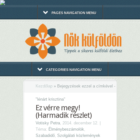
PAGES NAVIGATION MENU
CATEGORIES NAVIGATION MENU
Kezdőlap
»
Bejegyzések ezzel a címkével -
"
lénárt krisztina"
Ez vérre megy!
(Harmadik részlet)
Votisky Petra
, 2014. december 12. |
Téma:
Élménybeszámolók
,
Szabadidő
,
Szolgálati közlemények