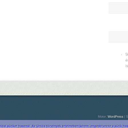
5
é
i
Motor:
WordPress
| S
ldal sütiket használ. Az Uniós törvények értelmében kérem, engedélyezze a sütik hasz