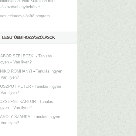
ollandiában- Nők Külföldön mini
alálkozóval egybekötve
ves célmegvalósító program
LEGUTÓBBI HOZZÁSZÓLÁSOK
ÁBOR SZELECZKI
-
Tanulás
ngyen – Van ilyen?
NIKO ROMHANYI
-
Tanulás ingyen
 Van ilyen?
OSZPOT PETER
-
Tanulás ingyen
 Van ilyen?
OZSEFNE KANTOR
-
Tanulás
ngyen – Van ilyen?
AROLY SZARKA
-
Tanulás ingyen
 Van ilyen?