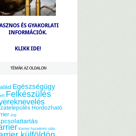
-
ASZNOS ÉS GYAKORLATI
INFORMÁCIÓK.
-
KLIKK IDE!
TÉMÁK AZ OLDALON
Egészségügy
alád
Felkészülés
ett
yereknevelés
zatelepülés
Hordozható
rier
Jog
pcsolattartás
rrier
Karrier hazatérés után
arrier külföldön