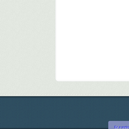
Ez a webo