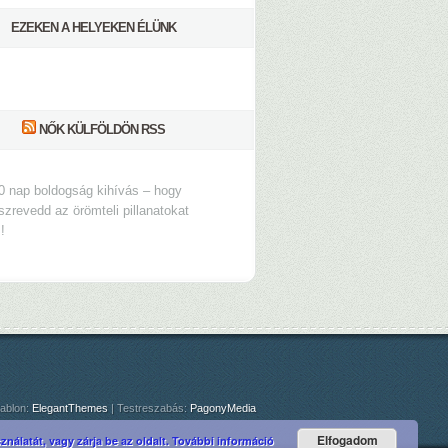
EZEKEN A HELYEKEN ÉLÜNK
NŐK KÜLFÖLDÖN RSS
0 nap boldogság kihívás – hogy
szrevedd az örömteli pillanatokat
s!
ablon:
ElegantThemes
| Testreszabás:
PagonyMedia
Elfogadom
nálatát, vagy zárja be az oldalt.
További információ