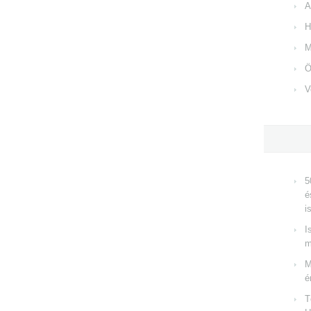
A
H
M
Ö
V
5
é
i
I
m
M
é
T