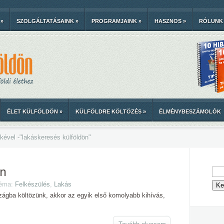
»
SZOLGÁLTATÁSAINK
»
PROGRAMJAINK
»
HASZNOS
»
RÓLUNK
ÉLET KÜLFÖLDÖN
»
KÜLFÖLDRE KÖLTÖZÉS
»
ÉLMÉNYBESZÁMOLÓK
kével -
"
lakáskeresés külföldön"
ön
Téma:
Felkészülés
,
Lakás
zágba költözünk, akkor az egyik első komolyabb kihívás,