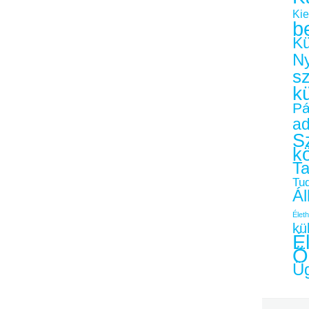
Kie
b
Kü
Ny
s
k
Pá
a
Sz
k
Ta
Tu
Ál
Életh
kü
É
Ö
Üg