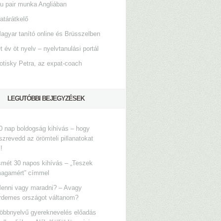
u pair munka Angliában
atárátkelő
agyar tanító online és Brüsszelben
t év öt nyelv – nyelvtanulási portál
otisky Petra, az expat-coach
LEGUTÓBBI BEJEGYZÉSEK
0 nap boldogság kihívás – hogy
szrevedd az örömteli pillanatokat
s!
smét 30 napos kihívás – „Teszek
agamért” címmel
enni vagy maradni? – Avagy
rdemes országot váltanom?
öbbnyelvű gyereknevelés előadás