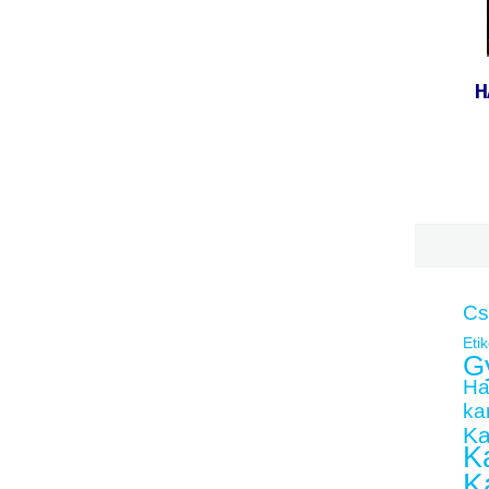
H
Cs
Etik
G
Ha
kar
Ka
Ka
K