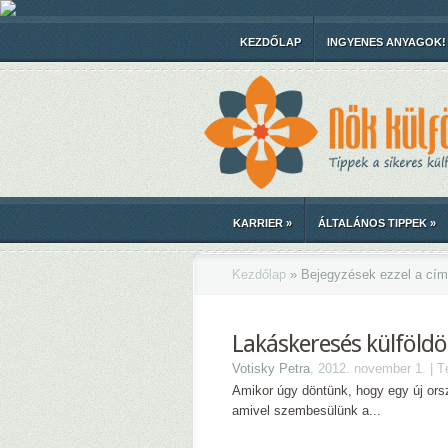
KEZDŐLAP
INGYENES ANYAGOK!
KARRIER
»
ÁLTALÁNOS TIPPEK
»
Kezdőlap
»
Bejegyzések ezzel a cím
Lakáskeresés külföld
Votisky Petra
, 2012. november 1. | 
Amikor úgy döntünk, hogy egy új ors
amivel szembesülünk a...