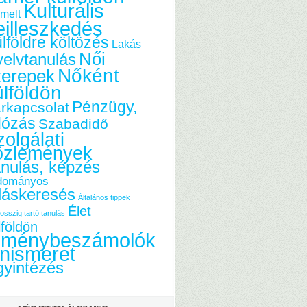
Kulturális
melt
eilleszkedés
lföldre költözés
Lakás
Női
elvtanulás
Nőként
zerepek
ülföldön
Pénzügy,
rkapcsolat
dózás
Szabadidő
olgálati
özlemények
nulás, képzés
dományos
láskeresés
Általános tippek
Élet
osszig tartó tanulás
lföldön
lménybeszámolók
nismeret
yintézés