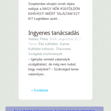
Szeptember elsején ismét útjára
indítjuk a NAGY NŐK KÜLFÖLDÖN
KIHÍVÁST! MIÉRT TALÁLTAM EZT
KI? Legtöbben azért...
Ingyenes tanácsadás
Votisky Petra
, 2014. augusztus 11. |
Téma:
Élet külföldön
,
Karrier
,
Külföldre költözés
,
Önismeret
,
Szolgálati közlemények
– Igénybe vennéd valamelyik
szolgáltatást, de még nem tudod,
hogy melyiket? – Szükséged lenne
valamilyen...
« Korábbiak
Ez a weboldal sütiket használ. Az Uniós törvények értelmében