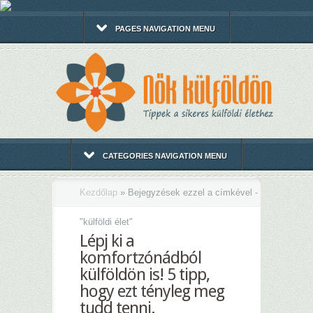
PAGES NAVIGATION MENU
CATEGORIES NAVIGATION MENU
Kezdőlap
»
Bejegyzések ezzel a címkével -
"
külföldi élet"
Lépj ki a
komfortzónádból
külföldön is! 5 tipp,
hogy ezt tényleg meg
tudd tenni.