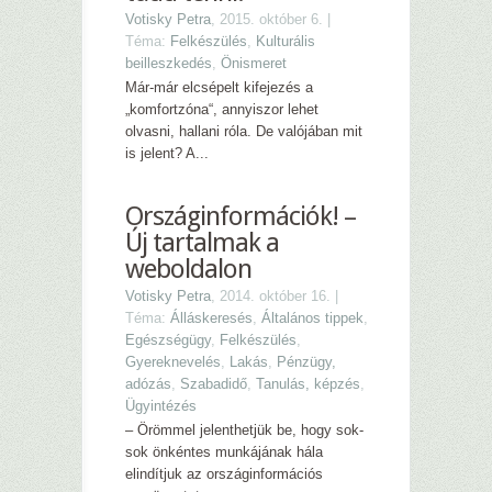
Votisky Petra
, 2015. október 6. |
Téma:
Felkészülés
,
Kulturális
beilleszkedés
,
Önismeret
Már-már elcsépelt kifejezés a
„komfortzóna“, annyiszor lehet
olvasni, hallani róla. De valójában mit
is jelent? A...
Országinformációk! –
Új tartalmak a
weboldalon
Votisky Petra
, 2014. október 16. |
Téma:
Álláskeresés
,
Általános tippek
,
Egészségügy
,
Felkészülés
,
Gyereknevelés
,
Lakás
,
Pénzügy,
adózás
,
Szabadidő
,
Tanulás, képzés
,
Ügyintézés
– Örömmel jelenthetjük be, hogy sok-
sok önkéntes munkájának hála
elindítjuk az országinformációs