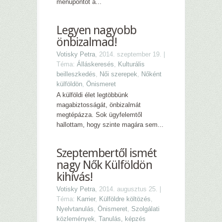
menüpontot a...
Legyen nagyobb
önbizalmad!
Votisky Petra
, 2014. szeptember 19. |
Téma:
Álláskeresés
,
Kulturális
beilleszkedés
,
Női szerepek
,
Nőként
külföldön
,
Önismeret
A külföldi élet legtöbbünk
magabiztosságát, önbizalmát
megtépázza. Sok ügyfelemtől
hallottam, hogy szinte magára sem...
Szeptembertől ismét
nagy Nők Külföldön
kihívás!
Votisky Petra
, 2014. augusztus 25. |
Téma:
Karrier
,
Külföldre költözés
,
Nyelvtanulás
,
Önismeret
,
Szolgálati
közlemények
,
Tanulás, képzés