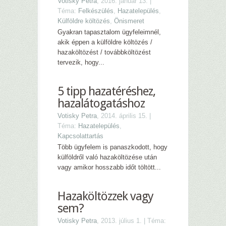
Votisky Petra
, 2016. január 13. |
Téma:
Felkészülés
,
Hazatelepülés
,
Külföldre költözés
,
Önismeret
Gyakran tapasztalom ügyfeleimnél,
akik éppen a külföldre költözés /
hazaköltözést / továbbköltözést
tervezik, hogy...
5 tipp hazatéréshez,
hazalátogatáshoz
Votisky Petra
, 2014. április 15. |
Téma:
Hazatelepülés
,
Kapcsolattartás
Több ügyfelem is panaszkodott, hogy
külföldről való hazaköltözése után
vagy amikor hosszabb időt töltött...
Hazaköltözzek vagy
sem?
Votisky Petra
, 2013. július 1. | Téma: