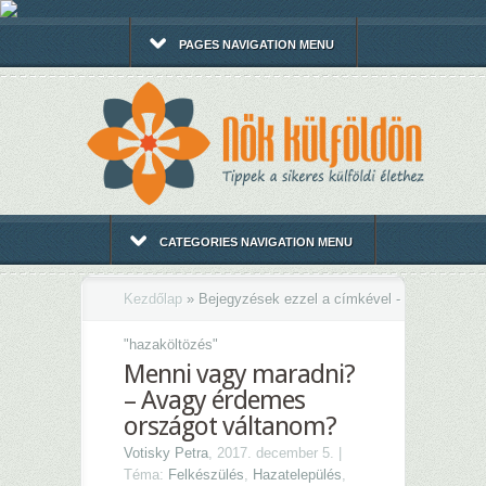
PAGES NAVIGATION MENU
CATEGORIES NAVIGATION MENU
Kezdőlap
»
Bejegyzések ezzel a címkével -
"
hazaköltözés"
Menni vagy maradni?
– Avagy érdemes
országot váltanom?
Votisky Petra
, 2017. december 5. |
Téma:
Felkészülés
,
Hazatelepülés
,