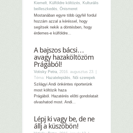
Kiemelt
,
Külföldre költözés
,
Kulturális
beilleszkedés
,
Önismeret
Mostanában egyre több ügyfél fordul
hozzám azzal a kéréssel, hogy
segítsek nekik a döntésben, hogy
érdemes-e külföldre...
A bajszos bácsi…
avagy hazaköltözöm
Prágából!
Votisky Petra
, 2016. augusztus 23. |
Téma:
Hazatelepülés
,
Női szerepek
Szilágyi Andi önkéntes riporterünk
most költözik haza
Prágából. Hazatérés előtti gondolatait
olvashatod most. Andi...
Lépj ki vagy be, de ne
állj a küszöbön!