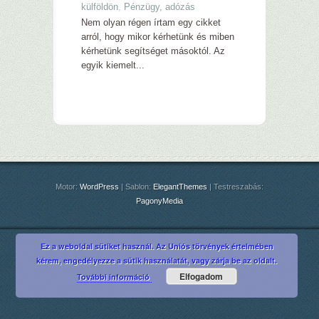
külföldön
,
Pénzügy, adózás
Nem olyan régen írtam egy cikket
arról, hogy mikor kérhetünk és miben
kérhetünk segítséget másoktól. Az
egyik kiemelt...
Motor:
WordPress
| Sablon:
ElegantThemes
| Testreszabás:
PagonyMedia
Ez a weboldal sütiket használ. Az Uniós törvények értelmében
kérem, engedélyezze a sütik használatát, vagy zárja be az oldalt.
Elfogadom
További információ