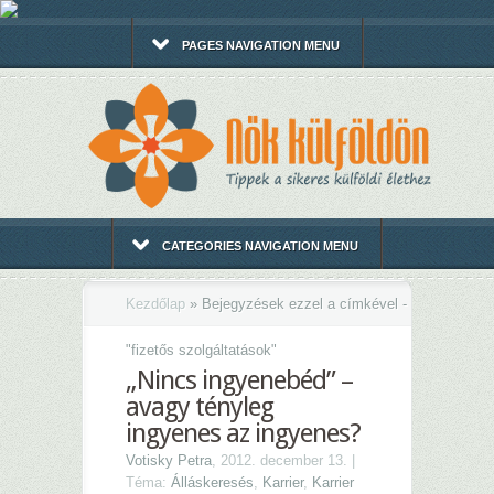
PAGES NAVIGATION MENU
CATEGORIES NAVIGATION MENU
Kezdőlap
»
Bejegyzések ezzel a címkével -
"
fizetős szolgáltatások"
„Nincs ingyenebéd” –
avagy tényleg
ingyenes az ingyenes?
Votisky Petra
, 2012. december 13. |
Téma:
Álláskeresés
,
Karrier
,
Karrier