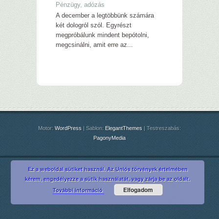
Pénzügy, adózás
A december a legtöbbünk számára
két dologról szól. Egyrészt
megpróbálunk mindent bepótolni,
megcsinálni, amit erre az...
Motor:
WordPress
| Sablon:
ElegantThemes
| Testreszabás:
PagonyMedia
Ez a weboldal sütiket használ. Az Uniós törvények értelmében
kérem, engedélyezze a sütik használatát, vagy zárja be az oldalt.
Elfogadom
További információ