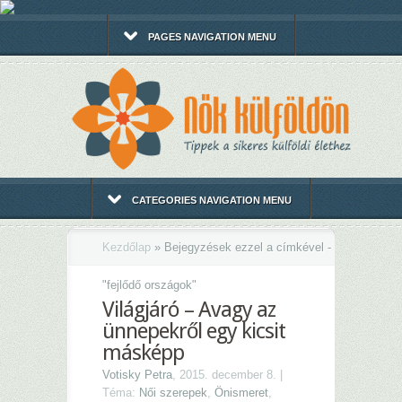
PAGES NAVIGATION MENU
CATEGORIES NAVIGATION MENU
Kezdőlap
»
Bejegyzések ezzel a címkével -
"
fejlődő országok"
Világjáró – Avagy az
ünnepekről egy kicsit
másképp
Votisky Petra
, 2015. december 8. |
Téma:
Női szerepek
,
Önismeret
,