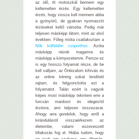
az idő, itt motoszkál bennem egy
kellemetlen érzés. Egy kellemetlen
érzés, hogy vissza kell mennem abba
a gyönyörű, de gyakran nyomasztó
érzéseket keltő városba. Pedig már
teljesen másképp látom, mint az első
években. Főleg mióta csatlakoztam a
Nők külföldön csoporthoz.
Azóta
másképp nézek magamra és
másképp a környezetemre. Persze ez
is egy hosszú folyamat része, de be
kell valljam, az Önbizalom kihívás és
az online tréning sokat lendített
rajtam, és felgyorsította ezt a
folyamatot. Talán ezért is vagyok
képes most másképp tekinteni erre a
furcsán mardosó és idegesítő
érzésre, ami teljesen összezavar.
Ahogy arra gondolok, hogy erről a
kirándulásról visszaérkezem az
életembe, valami eszeveszett
tiltakozás fog el. Hiába tudom, hogy
ez csak egy szakasz, egy állomás.