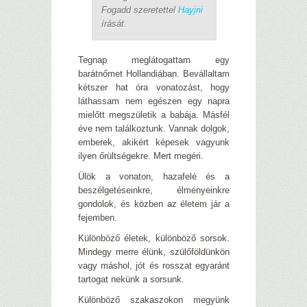
Fogadd szeretettel
Hayjni
írását.
Tegnap meglátogattam egy
barátnőmet Hollandiában. Bevállaltam
kétszer hat óra vonatozást, hogy
láthassam nem egészen egy napra
mielőtt megszületik a babája. Másfél
éve nem találkoztunk. Vannak dolgok,
emberek, akikért képesek vagyunk
ilyen őrültségekre. Mert megéri.
Ülök a vonaton, hazafelé és a
beszélgetéseinkre, élményeinkre
gondolok, és közben az életem jár a
fejemben.
Különböző életek, különböző sorsok.
Mindegy merre élünk, szülőföldünkön
vagy máshol, jót és rosszat egyaránt
tartogat nekünk a sorsunk.
Különböző szakaszokon megyünk