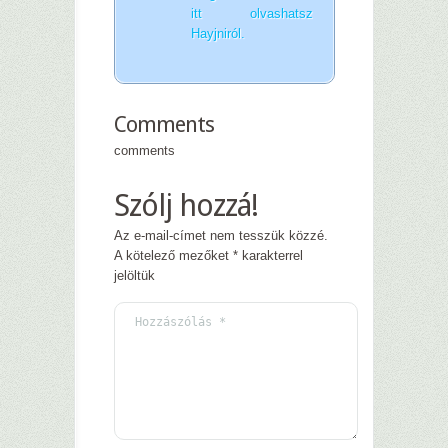
itt olvashatsz
Hayjniról.
Comments
comments
Szólj hozzá!
Az e-mail-címet nem tesszük közzé.
A kötelező mezőket
*
karakterrel
jelöltük