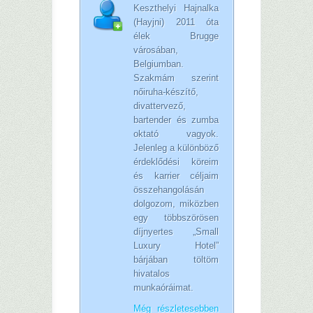
Keszthelyi Hajnalka
(Hayjni) 2011 óta
élek Brugge
városában,
Belgiumban.
Szakmám szerint
nőiruha-készítő,
divattervező,
bartender és zumba
oktató vagyok.
Jelenleg a különböző
érdeklődési köreim
és karrier céljaim
összehangolásán
dolgozom, miközben
egy többszörösen
díjnyertes „Small
Luxury Hotel”
bárjában töltöm
hivatalos
munkaóráimat.
Még részletesebben