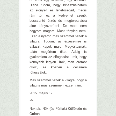
Hiába tudom, hogy kihasználhatom
az előnyeit és lehetőségeit, mégis
rám tör ez a kedvemet szegő,
bosszantó érzés és megtorpanásra
akar kényszeríteni. De most nem
hagyom magam. Most tényleg nem.
Ezen a nyáron más szemmel nézek a
világra. Tudom, az érzéseimre is
választ kapok majd. Megváltoznak,
talán megértem őket. Addig is
gyakorolom az elfogadást. Írok, hogy
könnyebb legyen. Írok, mert örömöt
okoz, és közben a céljaimra
fókuszálok.
Más szemmel nézek a világra, hogy a
világ is más szemmel nézzen rám.
2015. május 17.
***
Nektek, Nők (és Férfiak) Külföldön és
Otthon,