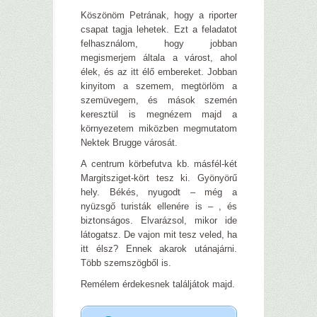
Köszönöm Petrának, hogy a riporter
csapat tagja lehetek. Ezt a feladatot
felhasználom, hogy jobban
megismerjem általa a várost, ahol
élek, és az itt élő embereket. Jobban
kinyitom a szemem, megtörlöm a
szemüvegem, és mások szemén
keresztül is megnézem majd a
környezetem miközben megmutatom
Nektek Brugge városát.
A centrum körbefutva kb. másfél-két
Margitsziget-kört tesz ki. Gyönyörű
hely. Békés, nyugodt – még a
nyüzsgő turisták ellenére is – , és
biztonságos. Elvarázsol, mikor ide
látogatsz. De vajon mit tesz veled, ha
itt élsz? Ennek akarok utánajárni.
Több szemszögből is.
Remélem érdekesnek találjátok majd.