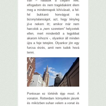
van – haladok a céljaim felé;
elfogadom és nem tragédiaként élem
meg a mindennapok kihívásait, a fel-
fel bukkanó honvágyat és
bizonytalanságot, azt, hogy tényleg
jó-e nekem itt; amikor már nem
harcolok a „nem szeretem” helyzetek
ellen, mert mindenből a legjobbat
akarom kihozni -, olyankor áll minden
újra a feje tetejére. Olyankor jön egy
furcsa érzés, amit nem tudok hová
tenni.
Pontosan ez történik épp most. A
vonaton. Rotterdam környékén járunk
és miközben suhan velem a vonat és