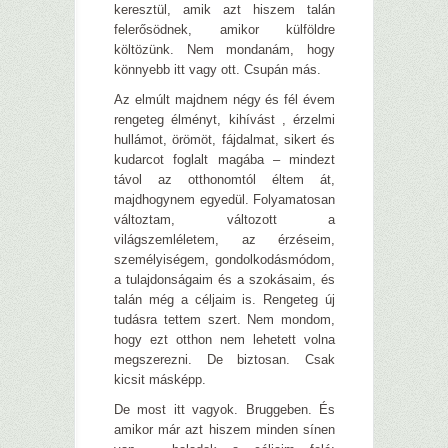
keresztül, amik azt hiszem talán
felerősödnek, amikor külföldre
költözünk. Nem mondanám, hogy
könnyebb itt vagy ott. Csupán más.
Az elmúlt majdnem négy és fél évem
rengeteg élményt, kihívást , érzelmi
hullámot, örömöt, fájdalmat, sikert és
kudarcot foglalt magába – mindezt
távol az otthonomtól éltem át,
majdhogynem egyedül. Folyamatosan
változtam, változott a
világszemléletem, az érzéseim,
személyiségem, gondolkodásmódom,
a tulajdonságaim és a szokásaim, és
talán még a céljaim is. Rengeteg új
tudásra tettem szert. Nem mondom,
hogy ezt otthon nem lehetett volna
megszerezni. De biztosan. Csak
kicsit másképp.
De most itt vagyok. Bruggeben. És
amikor már azt hiszem minden sínen