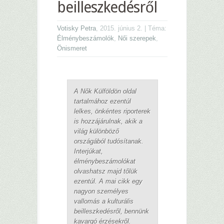
beilleszkedésről
Votisky Petra
, 2015. június 2. | Téma:
Élménybeszámolók
,
Női szerepek
,
Önismeret
A Nők Külföldön oldal
tartalmához ezentúl
lelkes, önkéntes riporterek
is hozzájárulnak, akik a
világ különböző
országából tudósítanak.
Interjúkat,
élménybeszámolókat
olvashatsz majd tőlük
ezentúl. A mai cikk egy
nagyon személyes
vallomás a kulturális
beilleszkedésről, bennünk
kavargó érzésekről.