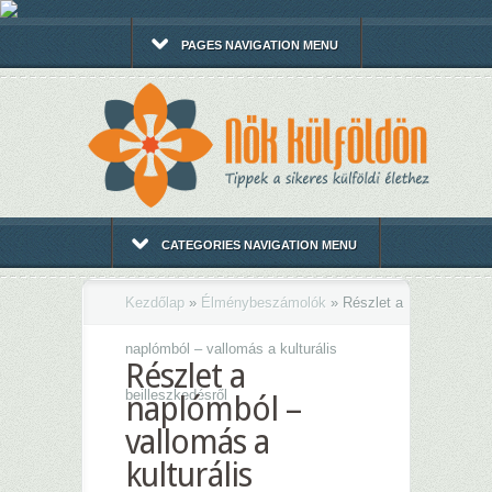
PAGES NAVIGATION MENU
CATEGORIES NAVIGATION MENU
Kezdőlap
»
Élménybeszámolók
»
Részlet a
naplómból – vallomás a kulturális
Részlet a
beilleszkedésről
naplómból –
vallomás a
kulturális