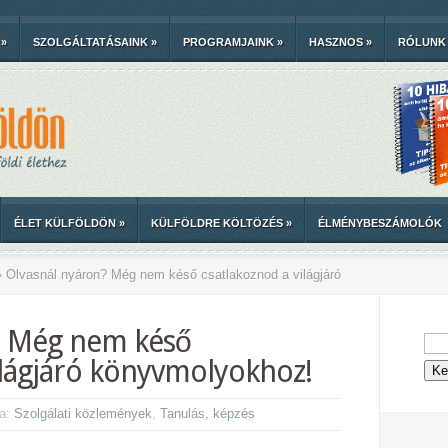
»
SZOLGÁLTATÁSAINK
»
PROGRAMJAINK
»
HASZNOS
»
RÓLUNK
ÉLET KÜLFÖLDÖN
»
KÜLFÖLDRE KÖLTÖZÉS
»
ÉLMÉNYBESZÁMOLÓK
»
Olvasnál nyáron? Még nem késő csatlakoznod a világjáró
? Még nem késő
ilágjáró könyvmolyokhoz!
ma:
Szolgálati közlemények
,
Tanulás, képzés