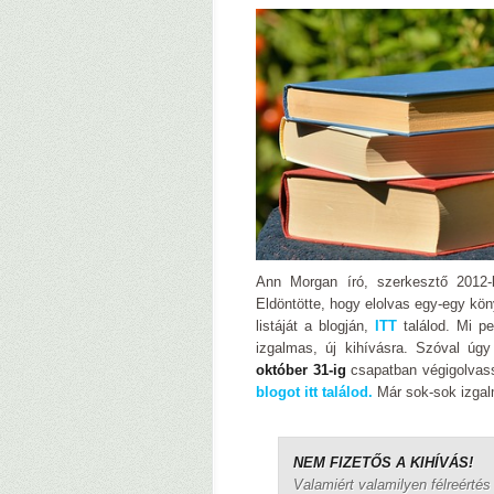
Ann Morgan író, szerkesztő 2012
Eldöntötte, hogy elolvas egy-egy kön
listáját a blogján,
ITT
találod. Mi pe
izgalmas, új kihívásra. Szóval úg
október 31-ig
csapatban végigolvassu
blogot itt találod.
Már sok-sok izgal
NEM FIZETŐS A KIHÍVÁS!
Valamiért valamilyen félreértés