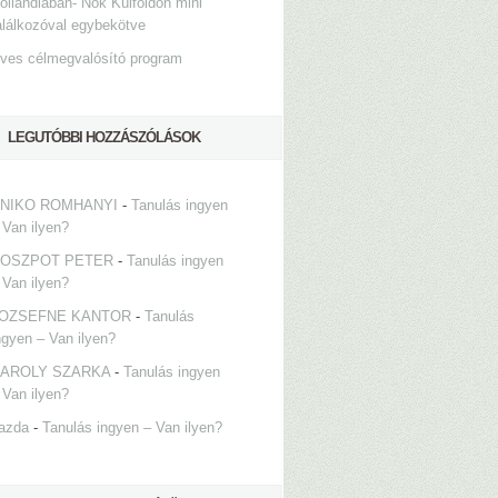
ollandiában- Nők Külföldön mini
alálkozóval egybekötve
ves célmegvalósító program
LEGUTÓBBI HOZZÁSZÓLÁSOK
NIKO ROMHANYI
-
Tanulás ingyen
 Van ilyen?
OSZPOT PETER
-
Tanulás ingyen
 Van ilyen?
OZSEFNE KANTOR
-
Tanulás
ngyen – Van ilyen?
AROLY SZARKA
-
Tanulás ingyen
 Van ilyen?
azda
-
Tanulás ingyen – Van ilyen?