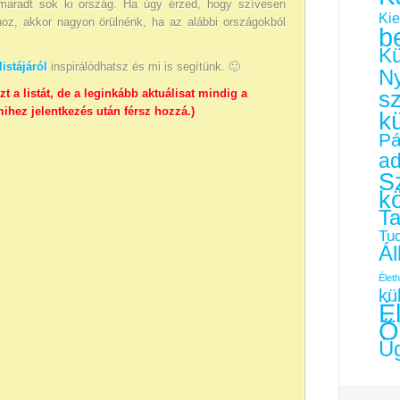
 maradt sok ki ország. Ha úgy érzed, hogy szívesen
Kie
hoz, akkor nagyon örülnénk, ha az alábbi országokból
b
Kü
istájáról
inspirálódhatsz és mi is segítünk. 🙂
Ny
s
zt a listát, de a leginkább aktuálisat mindig a
mihez jelentkezés után férsz hozzá.)
k
Pá
a
Sz
k
Ta
Tu
Ál
Életh
kü
É
Ö
Üg