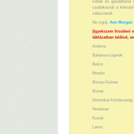
voltak és gazdátlanul
csatlakoznál a kihívás
választanál.
Ne izgulj,
Ann Morgan l
(Igyekszem frissíteni e
táblázatban találod, a
Andorra
Bahama-szigetek
Belize
Bhután
Bissau-Guinea
Brunei
Dominikai Köztársaság
Honduras
Kuvait
Laosz