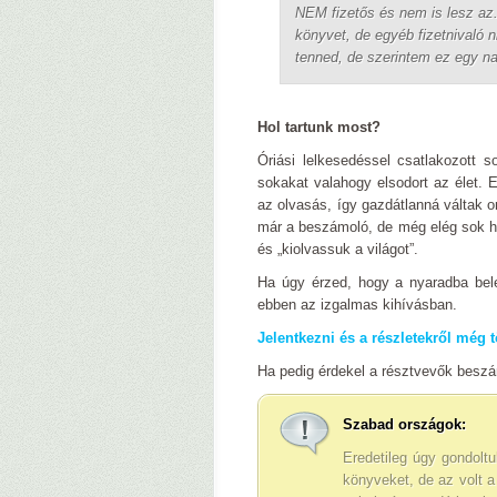
NEM fizetős és nem is lesz az. 
könyvet, de egyéb fizetnivaló 
tenned, de szerintem ez egy na
Hol tartunk most?
Óriási lelkesedéssel csatlakozott 
sokakat valahogy elsodort az élet. 
az olvasás, így gazdátlanná váltak o
már a beszámoló, de még elég sok hi
és „kiolvassuk a világot”.
Ha úgy érzed, hogy a nyaradba bele
ebben az izgalmas kihívásban.
Jelentkezni és a részletekről még 
Ha pedig érdekel a résztvevők besz
Szabad országok:
Eredetileg úgy gondolt
könyveket, de az volt 