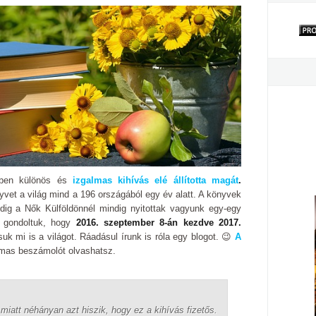
-ben különös és
izgalmas kihívás elé állította magát
.
yvet a világ mind a 196 országából egy év alatt. A könyvek
dig a Nők Külföldönnél mindig nyitottak vagyunk egy-egy
y gondoltuk, hogy
2016. szeptember 8-án kezdve
2017.
k mi is a világot. Ráadásul írunk is róla egy blogot. 😉
A
mas beszámolót olvashatsz.
 miatt néhányan azt hiszik, hogy ez a kihívás fizetős.