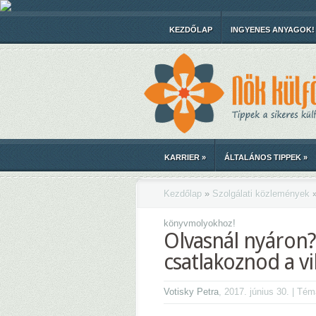
KEZDŐLAP
INGYENES ANYAGOK!
KARRIER
»
ÁLTALÁNOS TIPPEK
»
Kezdőlap
»
Szolgálati közlemények
könyvmolyokhoz!
Olvasnál nyáron
csatlakoznod a v
Votisky Petra
, 2017. június 30. | Té