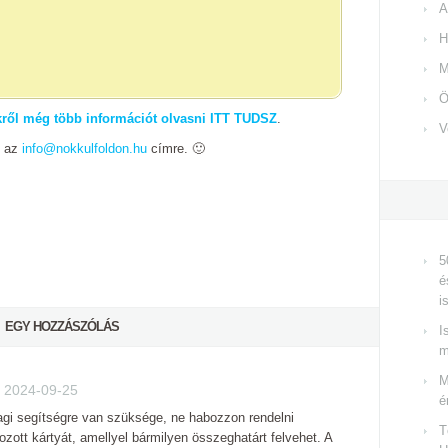
A
H
M
Ö
ekről még több információt olvasni ITT TUDSZ
.
V
j az
info@nokkulfoldon.hu
címre. 🙂
5
é
i
EGY HOZZÁSZÓLÁS
I
m
M
/
2024-09-25
é
gi segítségre van szüksége, ne habozzon rendelni
T
ott kártyát, amellyel bármilyen összeghatárt felvehet. A