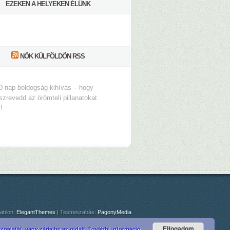
EZEKEN A HELYEKEN ÉLÜNK
NŐK KÜLFÖLDÖN RSS
0 nap boldogság kihívás – hogy
szrevedd az örömteli pillanatokat
s!
ablon:
ElegantThemes
| Testreszabás:
PagonyMedia
Elfogadom
nálatát, vagy zárja be az oldalt.
További információ