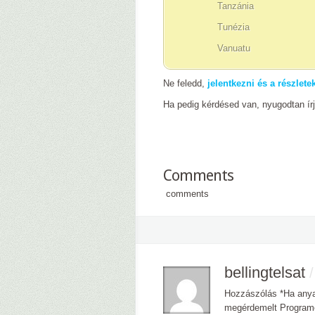
Tanzánia
Tunézia
Vanuatu
Ne feledd,
jelentkezni és a részlet
Ha pedig kérdésed van, nyugodtan ír
–
–
Comments
comments
bellingtelsat
Hozzászólás *Ha anya
megérdemelt Programoz