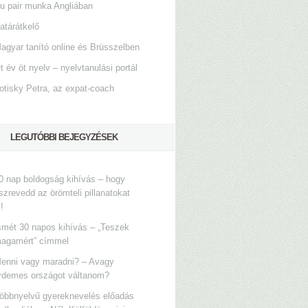
u pair munka Angliában
atárátkelő
agyar tanító online és Brüsszelben
t év öt nyelv – nyelvtanulási portál
otisky Petra, az expat-coach
LEGUTÓBBI BEJEGYZÉSEK
0 nap boldogság kihívás – hogy
szrevedd az örömteli pillanatokat
s!
smét 30 napos kihívás – „Teszek
agamért” címmel
enni vagy maradni? – Avagy
rdemes országot váltanom?
öbbnyelvű gyereknevelés előadás