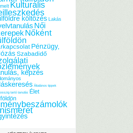
Kulturális
melt
eilleszkedés
lföldre költözés
Lakás
Női
elvtanulás
Nőként
zerepek
ülföldön
Pénzügy,
rkapcsolat
dózás
Szabadidő
olgálati
özlemények
nulás, képzés
dományos
láskeresés
Általános tippek
Élet
osszig tartó tanulás
lföldön
lménybeszámolók
nismeret
yintézés