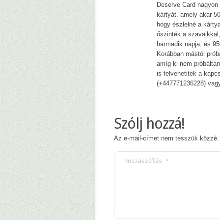
Deserve Card nagyon 
kártyát, amely akár 50 
hogy észlelné a kárty
őszinték a szavaikkal
harmadik napja, és 95
Korábban mástól prób
amíg ki nem próbáltam
is felvehetitek a kapc
(+447771236228) vag
Szólj hozzá!
Az e-mail-címet nem tesszük közzé.