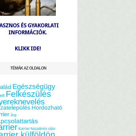
-
ASZNOS ÉS GYAKORLATI
INFORMÁCIÓK.
-
KLIKK IDE!
TÉMÁK AZ OLDALON
Egészségügy
alád
Felkészülés
ett
yereknevelés
zatelepülés
Hordozható
rier
Jog
pcsolattartás
rrier
Karrier hazatérés után
arrier külföldön