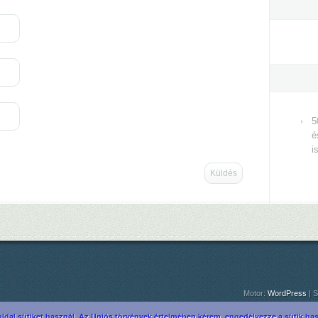
5
é
i
Motor:
WordPress
| S
ldal sütiket használ. Az Uniós törvények értelmében kérem, engedélyezze a sütik hasz