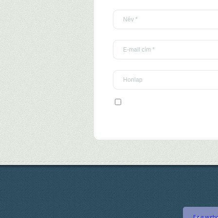
Ez a webo