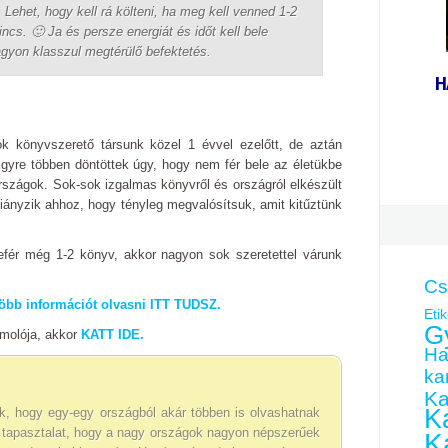
Lehet, hogy kell rá költeni, ha meg kell venned 1-2
nincs.
🙂
Ja és persze energiát és időt kell bele
gyon klasszul megtérülő befektetés.
H
sok könyvszerető társunk közel 1 évvel ezelőtt, de aztán
Egyre többen döntöttek úgy, hogy nem fér bele az életükbe
rszágok. Sok-sok izgalmas könyvről és országról elkészült
ányzik ahhoz, hogy tényleg megvalósítsuk, amit kitűztünk
fér még 1-2 könyv, akkor nagyon sok szeretettel várunk
Cs
több információt olvasni ITT TUDSZ.
Etik
G
ámolója, akkor
KATT IDE.
Ha
kar
Ka
Ka
uk, hogy egy-egy országból akár többen is olvashatnak
a tapasztalat, hogy a nagy országok nagyon népszerűek
K