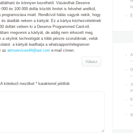
H
átlátható és könnyen kezelhető. Vásárolhat Deserve
t
000 és 100 000 dollár közötti limitet is felvehet anélkül,
a programozása miatt. Rendkívül hálás vagyok nekik, hogy
É
, és átadták nekem a kártyát. Ez a kártya kézhezvételének
00 dollárt vettem ki a Deserve Programmed Card-ról.
áltam megvenni a kártyát, de addig nem érkezett meg,
 a skylink technológiát a több pénzre szorulóknak, velük
solatot. a kártyát leadhatja a whatsappon/telegramon
y az
atmservices44@aol.com
e-mail címen.
A
–
Válasz
D
–
A kötelező mezőket
*
karakterrel jelöltük
J
i
K
–
g