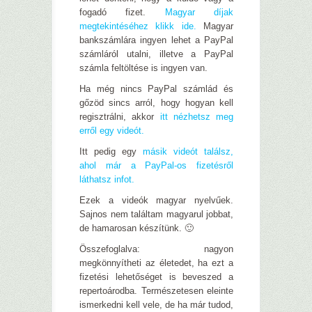
fogadó fizet.
Magyar díjak
megtekintéséhez klikk ide.
Magyar
bankszámlára ingyen lehet a PayPal
számláról utalni, illetve a PayPal
számla feltöltése is ingyen van.
Ha még nincs PayPal számlád és
gőzöd sincs arról, hogy hogyan kell
regisztrálni, akkor
itt nézhetsz meg
erről egy videót.
Itt pedig egy
másik videót találsz,
ahol már a PayPal-os fizetésről
láthatsz infot.
Ezek a videók magyar nyelvűek.
Sajnos nem találtam magyarul jobbat,
de hamarosan készítünk. 🙂
Összefoglalva: nagyon
megkönnyítheti az életedet, ha ezt a
fizetési lehetőséget is beveszed a
repertoárodba. Természetesen eleinte
ismerkedni kell vele, de ha már tudod,