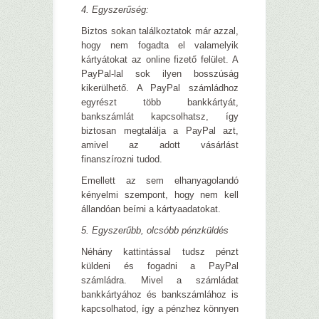
4. Egyszerűség:
Biztos sokan találkoztatok már azzal,
hogy nem fogadta el valamelyik
kártyátokat az online fizető felület. A
PayPal-lal sok ilyen bosszúság
kikerülhető. A PayPal számládhoz
egyrészt több bankkártyát,
bankszámlát kapcsolhatsz, így
biztosan megtalálja a PayPal azt,
amivel az adott vásárlást
finanszírozni tudod.
Emellett az sem elhanyagolandó
kényelmi szempont, hogy nem kell
állandóan beírni a kártyaadatokat.
5. Egyszerűbb, olcsóbb pénzküldés
Néhány kattintással tudsz pénzt
küldeni és fogadni a PayPal
számládra. Mivel a számládat
bankkártyához és bankszámlához is
kapcsolhatod, így a pénzhez könnyen