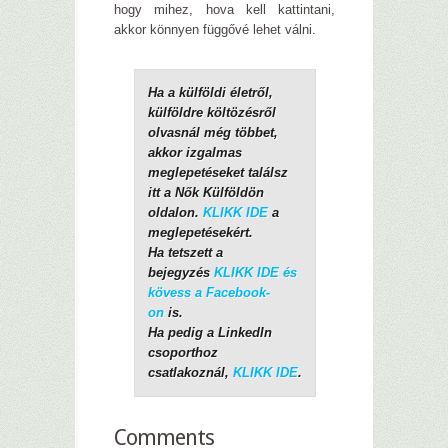
hogy mihez, hova kell kattintani,
akkor könnyen függővé lehet válni.
Ha a külföldi életről,
külföldre költözésről
olvasnál még többet,
akkor izgalmas
meglepetéseket találsz
itt a Nők Külföldön
oldalon.
KLIKK IDE
a
meglepetésekért.
Ha tetszett a
bejegyzés
KLIKK IDE és
kövess a Facebook-
on
is.
Ha pedig a LinkedIn
csoporthoz
csatlakoznál,
KLIKK IDE
.
Comments