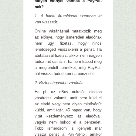
Milyen előnyei vannak a PayPal-
nak?
1. A banki átutalással szemben itt
van visszaút:
Online vásárlásnál mutatkozik meg
az előnye, hogy ismeretlen eladónak
nem úgy fizetsz, hogy nincs
lehetőséged visszakérni a pénzt. Ha
átutalással fizetsz, akkor nem nagyon
tudsz mit csinálni, ha nem kapod meg
a megrendelt terméket, míg PayPal-
nál vissza tudod kérni a pénzedet.
2. Biztonságosabb vásárlás:
Ha pl. az eBay aukciós oldalon
vásárolsz valamit, amit nem küld el
az eladó vagy nem olyan minőségűt
küldd, amit ígér, 45 napod van, hogy
vitát kezdeményezz az eladóval,
vagyis nem bukod el a pénzedet.
Több ismerősöm is igényelt már
vissza pénzt a PayPal-tól, amikor