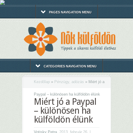
PAGES NAVIGATION MENU
CATEGORIES NAVIGATION MENU
Kezdőlap
»
Pénzügy, adózás
»
Miért jó a
Paypal – különösen ha külföldön élünk
Miért jó a Paypal
– különösen ha
külföldön élünk
Votisky Petra
, 2013. február 26. |