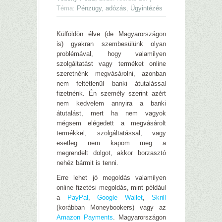
Téma:
Pénzügy, adózás
,
Ügyintézés
Külföldön élve (de Magyarországon
is) gyakran szembesülünk olyan
problémával, hogy valamilyen
szolgáltatást vagy terméket online
szeretnénk megvásárolni, azonban
nem feltétlenül banki átutalással
fizetnénk. Én személy szerint azért
nem kedvelem annyira a banki
átutalást, mert ha nem vagyok
mégsem elégedett a megvásárolt
termékkel, szolgáltatással, vagy
esetleg nem kapom meg a
megrendelt dolgot, akkor borzasztó
nehéz bármit is tenni.
Erre lehet jó megoldás valamilyen
online fizetési megoldás, mint például
a
PayPal
,
Google Wallet
,
Skrill
(korábban Moneybookers) vagy az
Amazon Payments
. Magyarországon