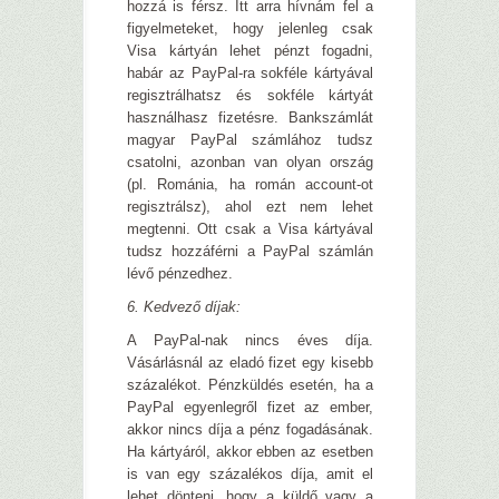
hozzá is férsz. Itt arra hívnám fel a
figyelmeteket, hogy jelenleg csak
Visa kártyán lehet pénzt fogadni,
habár az PayPal-ra sokféle kártyával
regisztrálhatsz és sokféle kártyát
használhasz fizetésre. Bankszámlát
magyar PayPal számlához tudsz
csatolni, azonban van olyan ország
(pl. Románia, ha román account-ot
regisztrálsz), ahol ezt nem lehet
megtenni. Ott csak a Visa kártyával
tudsz hozzáférni a PayPal számlán
lévő pénzedhez.
6. Kedvező díjak:
A PayPal-nak nincs éves díja.
Vásárlásnál az eladó fizet egy kisebb
százalékot. Pénzküldés esetén, ha a
PayPal egyenlegről fizet az ember,
akkor nincs díja a pénz fogadásának.
Ha kártyáról, akkor ebben az esetben
is van egy százalékos díja, amit el
lehet dönteni, hogy a küldő vagy a