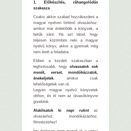
1. Előkészítés, ráhangolódás
szakasza
Csakis akkor szabad hozzákezdeni a
magyar nyelven történő olvasáshoz,
amikor már érdeklődik a könyvek, a
betűk iránt. Ha azt látod, hogy
teljesen közömbös neki a magyar
nyelvű könyv, akkor a gyermek még
nem érett a feladatra.
Ebben a kezdeti szakaszban a
legfontosabb, hogy
olvassatok sok
mesét, verset, mondókázzatok,
énekeljetek
, amikor csak
lehetőségetek van rá.
Legyen magyar nyelvű könyvetek
otthon, és itt nem az olvasókönyvre
gondolok.
Alakítsatok ki napi rutint
az
olvasáshoz, mondókázáshoz,
filmnézéshez!
Így biztosan nem marad el a várva