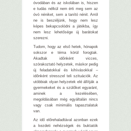
óvodában és az iskolában is, hiszen
e tudás nélkül nem érti meg sem az
óvó néniket, sem a tanító nénit. Arról
ne is beszéljünk, hogy nem lesz
képes bekapcsolódni a játékba, így
nem lesz lehetősége új barátokat
szerezni.
Tudom, hogy az első hetek, hónapok
sokszor e téma körül forogtak.
Akadtak időnként vicces,
szórakoztató helyzetek, máskor pedig
új feladatokkal és kihívásokkal –
időnként stresszel teli szituációk. Az
utóbbiak olyan helyzetek elé állítják a
gyermekeket és a szülőket egyaránt,
aminek a kezelésében,
megoldásában még egyáltalán nincs
vagy csak minimális tapasztalatuk
van.
Az idő előrehaladtával azonban ezek
a kezdeti nehézségek és buktatók