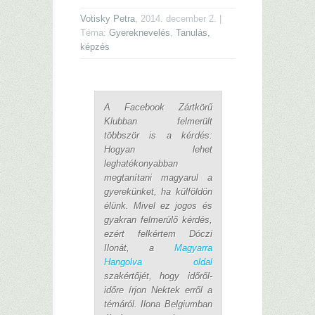
Votisky Petra
, 2014. december 2. |
Téma:
Gyereknevelés
,
Tanulás,
képzés
A Facebook Zártkörű
Klubban felmerült
többször is a kérdés:
Hogyan lehet
leghatékonyabban
megtanítani magyarul a
gyerekünket, ha külföldön
élünk. Mivel ez jogos és
gyakran felmerülő kérdés,
ezért felkértem Dóczi
Ilonát, a
Magyarra
Hangolva oldal
szakértőjét, hogy időről-
időre írjon Nektek erről a
témáról. Ilona Belgiumban