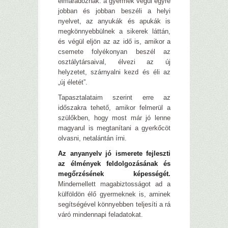
elmaradoznak: a gyermek végül egyre
jobban és jobban beszéli a helyi
nyelvet, az anyukák és apukák is
megkönnyebbülnek a sikerek láttán,
és végül eljön az az idő is, amikor a
csemete folyékonyan beszél az
osztálytársaival, élvezi az új
helyzetet, szárnyalni kezd és éli az
„új életét”.
Tapasztalataim szerint erre az
időszakra tehető, amikor felmerül a
szülőkben, hogy most már jó lenne
magyarul is megtanítani a gyerkőcöt
olvasni, netalántán írni.
Az anyanyelv jó ismerete fejleszti
az élmények feldolgozásának és
megőrzésének képességét.
Mindemellett magabiztosságot ad a
külföldön élő gyermeknek is, aminek
segítségével könnyebben teljesíti a rá
váró mindennapi feladatokat.