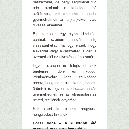
beszerzése, de nagy segítséget tud
adni azoknak a külföldön élő
szülőknek, akik szeretnék megadni
gyermeküknek az anyanyelven való
olvasás élményét.
Ezt a cikket egy olyan kiindulási
pontnak szánom, ahová mindig
visszatérhetsz, ha úgy érzed, hogy
elakadtál vagy elvesztetted a célt a
szemed elől az olvasástanítás során.
Egyet azonban ne felejts el: sok
türelemre, időre és nyugodt
körülményekre lesz szükséged
ahhoz, hogy ne csak sikeres, hanem
örömteli is legyen az olvasástanulás
gyermekednek és az olvasástanítás
neked, szülőnek egyaránt.
Sok sikert és kellemes magyarra
hangolódást kívánok!
Dóczi Ilona – a külföldön élő
gyerekek magyarra hangolója