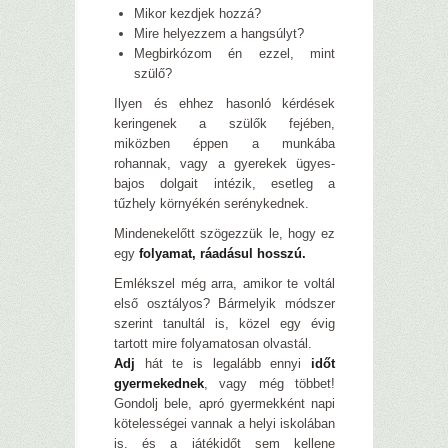
Mikor kezdjek hozzá?
Mire helyezzem a hangsúlyt?
Megbirkózom én ezzel, mint
szülő?
Ilyen és ehhez hasonló kérdések
keringenek a szülők fejében,
miközben éppen a munkába
rohannak, vagy a gyerekek ügyes-
bajos dolgait intézik, esetleg a
tűzhely környékén serénykednek.
Mindenekelőtt szögezzük le, hogy ez
egy
folyamat, ráadásul hosszú.
Emlékszel még arra, amikor te voltál
első osztályos? Bármelyik módszer
szerint tanultál is, közel egy évig
tartott mire folyamatosan olvastál.
Adj
hát te is legalább ennyi
időt
gyermekednek
, vagy még többet!
Gondolj bele, apró gyermekként napi
kötelességei vannak a helyi iskolában
is, és a játékidőt sem kellene