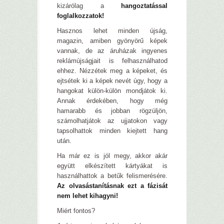
kizárólag a
hangoztatással
foglalkozzatok!
Hasznos lehet minden újság,
magazin, amiben gyönyörű képek
vannak, de az áruházak ingyenes
reklámújságjait is felhasználhatod
ehhez. Nézzétek meg a képeket, és
ejtsétek ki a képek nevét úgy, hogy a
hangokat külön-külön mondjátok ki.
Annak érdekében, hogy még
hamarabb és jobban rögzüljön,
számolhatjátok az ujjatokon vagy
tapsolhattok minden kiejtett hang
után.
Ha már ez is jól megy, akkor akár
együtt elkészített kártyákat is
használhattok a betűk felismerésére.
Az olvasástanításnak ezt a fázisát
nem lehet kihagyni!
Miért fontos?