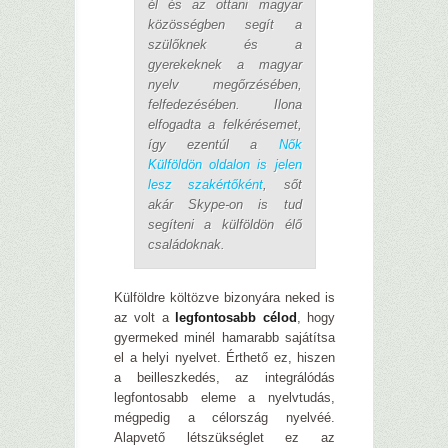
él és az ottani magyar
közösségben segít a
szülőknek és a
gyerekeknek a magyar
nyelv megőrzésében,
felfedezésében. Ilona
elfogadta a felkérésemet,
így ezentúl a
Nők
Külföldön oldalon is jelen
lesz szakértőként
, sőt
akár Skype-on is tud
segíteni a külföldön élő
családoknak.
Külföldre költözve bizonyára neked is
az volt a
legfontosabb célod
, hogy
gyermeked minél hamarabb sajátítsa
el a helyi nyelvet. Érthető ez, hiszen
a beilleszkedés, az integrálódás
legfontosabb eleme a nyelvtudás,
mégpedig a célország nyelvéé.
Alapvető létszükséglet ez az