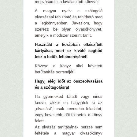
megvásárolni a kiválasztott könyvet.
A magyar nyelv a szótagoló
olvasással tanulható és tanítható meg
a legkönnyebben. Javaslom, hogy
szerezz be olyan olvasókönyvet,
amelyik e módszer szerint tanít.
Használd a korábban elkészített
kártyákat, mert ez kiváló segítőd
lesz a betűk felismerésénél!
Kövesd a könyv által követett
betűtanítás sorrendjét!
Hagyj elég időt az összeolvasásra
és a szótagolásra!
Ha gyermeked fáradt vagy nincs
kedve, akkor se hagyjátok ki az
„olvasást”, csak kevesebb feladatot,
vagy kevesebb időt töltsetek a könyv
felett.
Az olvasás tanításának persze nem
feltétele a magyar olvasókönyv