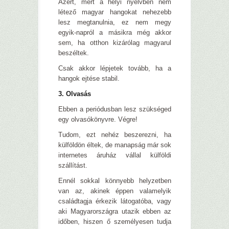
Azért, mert a helyi nyelvben nem
létező magyar hangokat nehezebb
lesz megtanulnia, ez nem megy
egyik-napról a másikra még akkor
sem, ha otthon kizárólag magyarul
beszéltek.
Csak akkor lépjetek tovább, ha a
hangok ejtése stabil.
3. Olvasás
Ebben a periódusban lesz szükséged
egy olvasókönyvre. Végre!
Tudom, ezt nehéz beszerezni, ha
külföldön éltek, de manapság már sok
internetes áruház vállal külföldi
szállítást.
Ennél sokkal könnyebb helyzetben
van az, akinek éppen valamelyik
családtagja érkezik látogatóba, vagy
aki Magyarországra utazik ebben az
időben, hiszen ő személyesen tudja