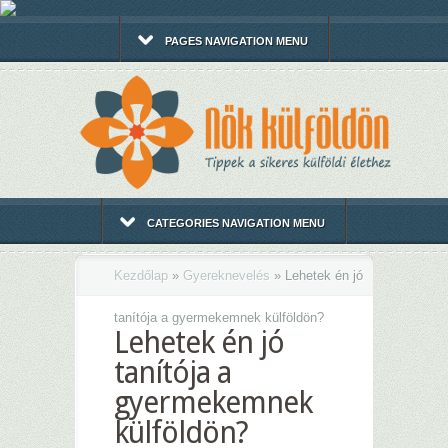
PAGES NAVIGATION MENU
CATEGORIES NAVIGATION MENU
Kezdőlap
»
Gyereknevelés
»
Lehetek én jó
tanítója a gyermekemnek külföldön?
Lehetek én jó
tanítója a
gyermekemnek
külföldön?