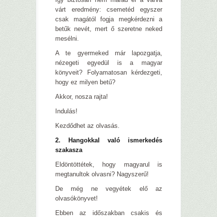
várt eredmény: csemetéd egyszer
csak magától fogja megkérdezni a
betűk nevét, mert ő szeretne neked
mesélni.
A te gyermeked már lapozgatja,
nézegeti egyedül is a magyar
könyveit? Folyamatosan kérdezgeti,
hogy ez milyen betű?
Akkor, nosza rajta!
Indulás!
Kezdődhet az olvasás.
2. Hangokkal való ismerkedés
szakasza
Eldöntöttétek, hogy magyarul is
megtanultok olvasni? Nagyszerű!
De még ne vegyétek elő az
olvasókönyvet!
Ebben az időszakban csakis és