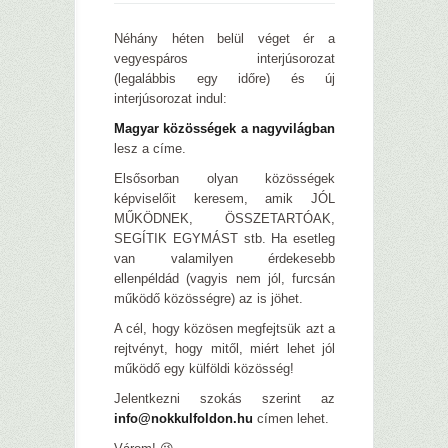
Néhány héten belül véget ér a
vegyespáros interjúsorozat
(legalábbis egy időre) és új
interjúsorozat indul:
Magyar közösségek a nagyvilágban
lesz a címe.
Elsősorban olyan közösségek
képviselőit keresem, amik JÓL
MŰKÖDNEK, ÖSSZETARTÓAK,
SEGÍTIK EGYMÁST stb. Ha esetleg
van valamilyen érdekesebb
ellenpéldád (vagyis nem jól, furcsán
működő közösségre) az is jöhet.
A cél, hogy közösen megfejtsük azt a
rejtvényt, hogy mitől, miért lehet jól
működő egy külföldi közösség!
Jelentkezni szokás szerint az
info@nokkulfoldon.hu
címen lehet.