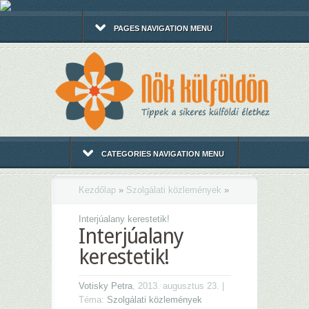
PAGES NAVIGATION MENU
CATEGORIES NAVIGATION MENU
Kezdőlap
»
Szolgálati közlemények
»
Interjúalany kerestetik!
Interjúalany
kerestetik!
Votisky Petra
, 2013. augusztus 23. |
Téma:
Szolgálati közlemények