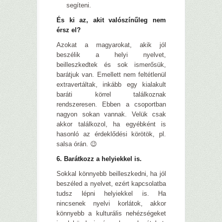
segíteni.
És ki az, akit valószínűleg nem
érsz el?
Azokat a magyarokat, akik jól
beszélik a helyi nyelvet,
beilleszkedtek és sok ismerősük,
barátjuk van. Emellett nem feltétlenül
extravertáltak, inkább egy kialakult
baráti körrel találkoznak
rendszeresen. Ebben a csoportban
nagyon sokan vannak. Velük csak
akkor találkozol, ha egyébként is
hasonló az érdeklődési körötök, pl.
salsa órán. 😉
6. Barátkozz a helyiekkel is.
Sokkal könnyebb beilleszkedni, ha jól
beszéled a nyelvet, ezért kapcsolatba
tudsz lépni helyiekkel is. Ha
nincsenek nyelvi korlátok, akkor
könnyebb a kulturális nehézségeket