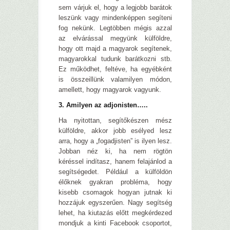
sem várjuk el, hogy a legjobb barátok
leszünk vagy mindenképpen segíteni
fog nekünk. Legtöbben mégis azzal
az elvárással megyünk külföldre,
hogy ott majd a magyarok segítenek,
magyarokkal tudunk barátkozni stb.
Ez működhet, feltéve, ha egyébként
is összeillünk valamilyen módon,
amellett, hogy magyarok vagyunk.
3. Amilyen az adjonisten…..
Ha nyitottan, segítőkészen mész
külföldre, akkor jobb esélyed lesz
arra, hogy a „fogadjisten” is ilyen lesz.
Jobban néz ki, ha nem rögtön
kéréssel indítasz, hanem felajánlod a
segítségedet. Például a külföldön
élőknek gyakran probléma, hogy
kisebb csomagok hogyan jutnak ki
hozzájuk egyszerűen. Nagy segítség
lehet, ha kiutazás előtt megkérdezed
mondjuk a kinti Facebook csoportot,