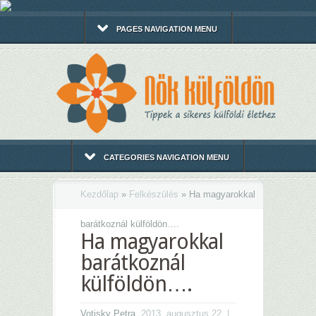
PAGES NAVIGATION MENU
CATEGORIES NAVIGATION MENU
Kezdőlap
»
Felkészülés
»
Ha magyarokkal
barátkoznál külföldön….
Ha magyarokkal
barátkoznál
külföldön….
Votisky Petra
, 2013. augusztus 22. |