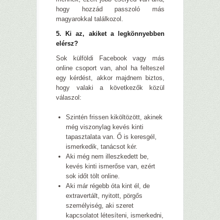
hogy hozzád passzoló más
magyarokkal találkozol.
5. Ki az, akiket a legkönnyebben
elérsz?
Sok külföldi Facebook vagy más
online csoport van, ahol ha felteszel
egy kérdést, akkor majdnem biztos,
hogy valaki a következők közül
válaszol:
Szintén frissen kiköltözött, akinek
még viszonylag kevés kinti
tapasztalata van. Ő is keresgél,
ismerkedik, tanácsot kér.
Aki még nem illeszkedett be,
kevés kinti ismerőse van, ezért
sok időt tölt online.
Aki már régebb óta kint él, de
extravertált, nyitott, pörgős
személyiség, aki szeret
kapcsolatot létesíteni, ismerkedni,