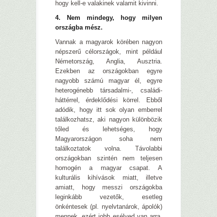
hogy kell-e valakinek valamit kivinni.
4. Nem mindegy, hogy milyen
országba mész.
Vannak a magyarok körében nagyon
népszerű célországok, mint például
Németország, Anglia, Ausztria.
Ezekben az országokban egyre
nagyobb számú magyar él, egyre
heterogénebb társadalmi-, családi-
háttérrel, érdeklődési körrel. Ebből
adódik, hogy itt sok olyan emberrel
találkozhatsz, aki nagyon különbözik
tőled és lehetséges, hogy
Magyarországon soha nem
találkoztatok volna. Távolabbi
országokban szintén nem teljesen
homogén a magyar csapat. A
kulturális kihívások miatt, illetve
amiatt, hogy messzi országokba
leginkább vezetők, esetleg
önkéntesek (pl. nyelvtanárok, ápolók)
mennek, ezért jobb esélyed van arra,