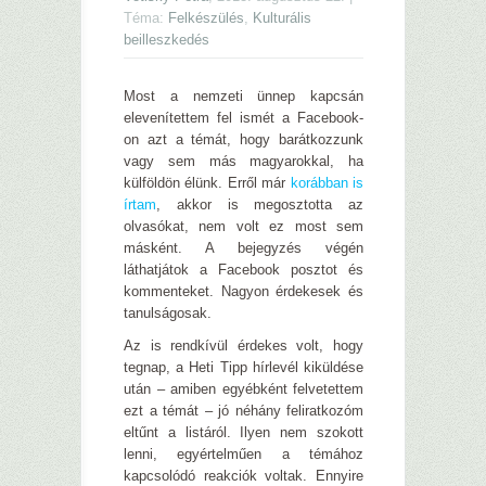
Téma:
Felkészülés
,
Kulturális
beilleszkedés
Most a nemzeti ünnep kapcsán
elevenítettem fel ismét a Facebook-
on azt a témát, hogy barátkozzunk
vagy sem más magyarokkal, ha
külföldön élünk. Erről már
korábban is
írtam
, akkor is megosztotta az
olvasókat, nem volt ez most sem
másként. A bejegyzés végén
láthatjátok a Facebook posztot és
kommenteket. Nagyon érdekesek és
tanulságosak.
Az is rendkívül érdekes volt, hogy
tegnap, a Heti Tipp hírlevél kiküldése
után – amiben egyébként felvetettem
ezt a témát – jó néhány feliratkozóm
eltűnt a listáról. Ilyen nem szokott
lenni, egyértelműen a témához
kapcsolódó reakciók voltak. Ennyire