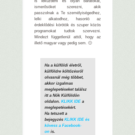
is leküzdeni és olyan barátokat,
ismerősöket szerezni, akik
passzolnak a Te személyiségedhez,
lelki alkatodhoz, hasonló az
érdeklődési körötök és szuper közös
programokat tudtok szervezni.
Mindezt függetlenül attól, hogy az
illető magyar vagy pedig sem. 🙂
Ha a külföldi életről,
külföldre költözésről
olvasnál még többet,
akkor izgalmas
meglepetéseket találsz
itt a Nők Külföldön
oldalon.
KLIKK IDE
a
meglepetésekért.
Ha tetszett a
bejegyzés
KLIKK IDE és
kövess a Facebook-
on
is.