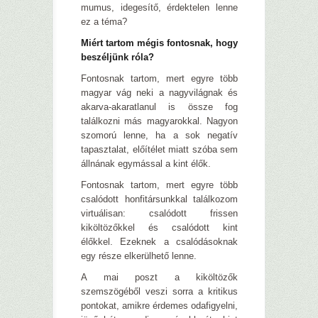
mumus, idegesítő, érdektelen lenne
ez a téma?
Miért tartom mégis fontosnak, hogy
beszéljünk róla?
Fontosnak tartom, mert egyre több
magyar vág neki a nagyvilágnak és
akarva-akaratlanul is össze fog
találkozni más magyarokkal. Nagyon
szomorú lenne, ha a sok negatív
tapasztalat, előítélet miatt szóba sem
állnának egymással a kint élők.
Fontosnak tartom, mert egyre több
csalódott honfitársunkkal találkozom
virtuálisan: csalódott frissen
kiköltözőkkel és csalódott kint
élőkkel. Ezeknek a csalódásoknak
egy része elkerülhető lenne.
A mai poszt a kiköltözők
szemszögéből veszi sorra a kritikus
pontokat, amikre érdemes odafigyelni,