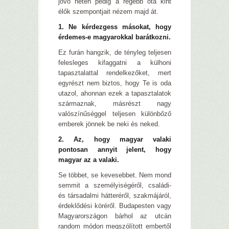
jövő héten pedig a régebb óta kint
élők szempontjait nézem majd át.
1. Ne kérdezgess másokat, hogy
érdemes-e magyarokkal barátkozni.
Ez furán hangzik, de tényleg teljesen
felesleges kifaggatni a külhoni
tapasztalattal rendelkezőket, mert
egyrészt nem biztos, hogy Te is oda
utazol, ahonnan ezek a tapasztalatok
származnak, másrészt nagy
valószínűséggel teljesen különbőző
emberek jönnek be neki és neked.
2. Az, hogy magyar valaki
pontosan annyit jelent, hogy
magyar az a valaki.
Se többet, se kevesebbet. Nem mond
semmit a személyiségéről, családi-
és társadalmi hátteréről, szakmájáról,
érdeklődési köréről. Budapesten vagy
Magyarországon bárhol az utcán
random módon megszólított embertől