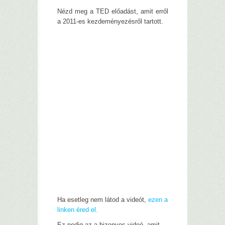
Nézd meg a TED előadást, amit erről
a 2011-es kezdeményezésről tartott.
Ha esetleg nem látod a videót,
ezen a
linken éred el.
Ez pedig az a bizonyos videó, amit