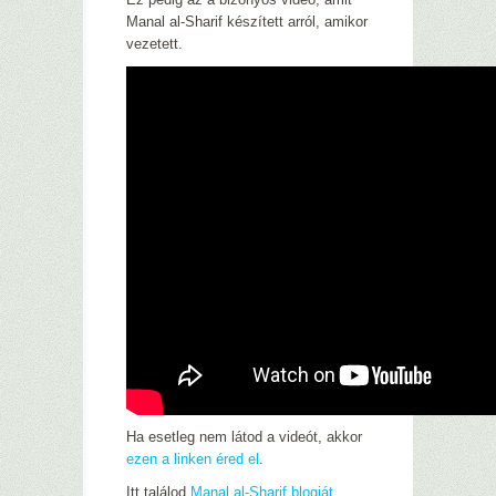
Manal al-Sharif készített arról, amikor
vezetett.
Ha esetleg nem látod a videót, akkor
ezen a linken éred el
.
Itt találod
Manal al-Sharif blogját
.