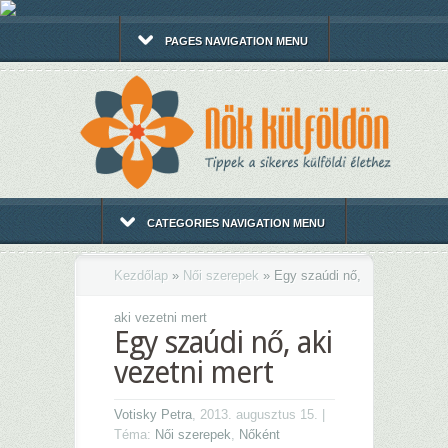
PAGES NAVIGATION MENU
CATEGORIES NAVIGATION MENU
Kezdőlap
»
Női szerepek
»
Egy szaúdi nő,
aki vezetni mert
Egy szaúdi nő, aki
vezetni mert
Votisky Petra
, 2013. augusztus 15. |
Téma:
Női szerepek
,
Nőként