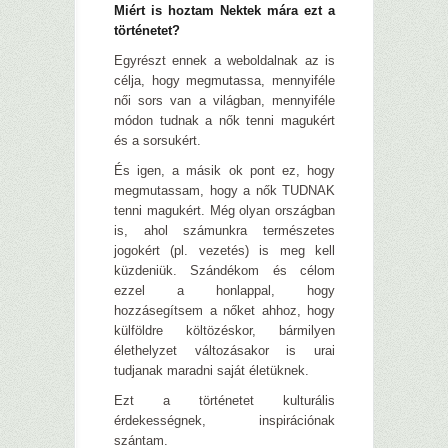
Miért is hoztam Nektek mára ezt a
történetet?
Egyrészt ennek a weboldalnak az is
célja, hogy megmutassa, mennyiféle
női sors van a világban, mennyiféle
módon tudnak a nők tenni magukért
és a sorsukért.
És igen, a másik ok pont ez, hogy
megmutassam, hogy a nők TUDNAK
tenni magukért. Még olyan országban
is, ahol számunkra természetes
jogokért (pl. vezetés) is meg kell
küzdeniük. Szándékom és célom
ezzel a honlappal, hogy
hozzásegítsem a nőket ahhoz, hogy
külföldre költözéskor, bármilyen
élethelyzet változásakor is urai
tudjanak maradni saját életüknek.
Ezt a történetet kulturális
érdekességnek, inspirációnak
szántam.