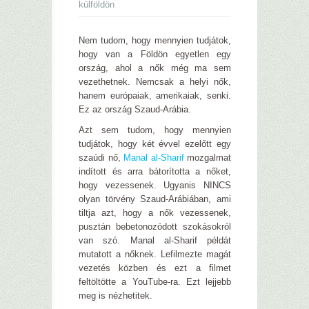
külföldön
Nem tudom, hogy mennyien tudjátok,
hogy van a Földön egyetlen egy
ország, ahol a nők még ma sem
vezethetnek. Nemcsak a helyi nők,
hanem európaiak, amerikaiak, senki.
Ez az ország Szaud-Arábia.
Azt sem tudom, hogy mennyien
tudjátok, hogy két évvel ezelőtt egy
szaúdi nő,
Manal al-Sharif
mozgalmat
indított és arra bátorította a nőket,
hogy vezessenek. Ugyanis NINCS
olyan törvény Szaud-Arábiában, ami
tiltja azt, hogy a nők vezessenek,
pusztán bebetonozódott szokásokról
van szó. Manal al-Sharif példát
mutatott a nőknek. Lefilmezte magát
vezetés közben és ezt a filmet
feltöltötte a YouTube-ra. Ezt lejjebb
meg is nézhetitek.