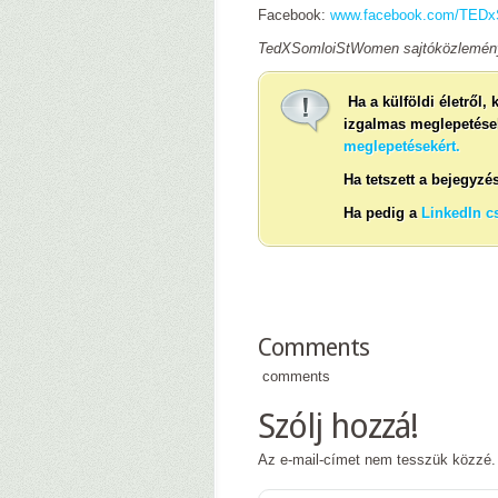
Facebook:
www.facebook.com/TED
TedXSomloiStWomen sajtóközlemény 
Ha a külföldi életről,
izgalmas meglepetéseke
meglepetésekért.
Ha tetszett a bejegyzé
Ha pedig a
LinkedIn c
Comments
comments
Szólj hozzá!
Az e-mail-címet nem tesszük közzé.