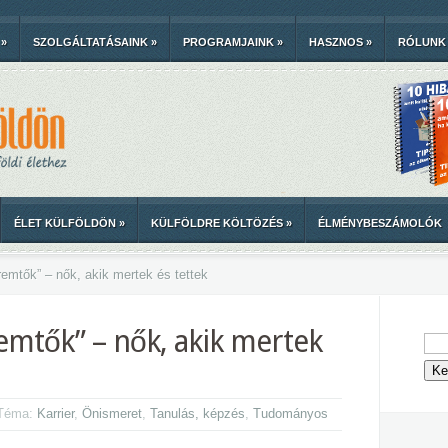
»
SZOLGÁLTATÁSAINK
»
PROGRAMJAINK
»
HASZNOS
»
RÓLUNK
ÉLET KÜLFÖLDÖN
»
KÜLFÖLDRE KÖLTÖZÉS
»
ÉLMÉNYBESZÁMOLÓK
mtők” – nők, akik mertek és tettek
mtők” – nők, akik mertek
 Téma:
Karrier
,
Önismeret
,
Tanulás, képzés
,
Tudományos