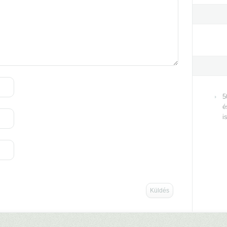
5
é
i