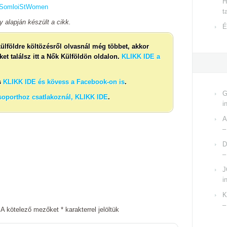
H
xSomloiStWomen
t
alapján készült a cikk.
É
 külföldre költözésről olvasnál még többet, akkor
t találsz itt a Nők Külföldön oldalon.
KLIKK IDE a
s
KLIKK IDE és kövess a Facebook-on is
.
G
soporthoz csatlakoznál, KLIKK IDE
.
i
A
–
D
–
J
i
K
–
A kötelező mezőket
*
karakterrel jelöltük