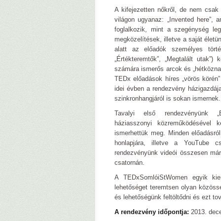
A kifejezetten nőkről, de nem csa
világon ugyanaz: „Invented here”, a
foglalkozik, mint a szegénység le
megközelítések, illetve a saját élet
alatt az előadók személyes törté
„Értékteremtők”, „Megtalált utak”)
számára ismerős arcok és „hétközna
TEDx előadások híres „vörös körén”
idei évben a rendezvény házigazdája
szinkronhangjáról is sokan ismernek.
Tavalyi első rendezvényün
háziasszonyi közreműködésével ke
ismerhettük meg. Minden előadásról 
honlapjára, illetve a YouTube c
rendezvényünk videói összesen már 
csatornán.
A TEDxSomlóiStWomen egyik kieme
lehetőséget teremtsen olyan közöss
és lehetőségünk feltöltődni és ezt t
A rendezvény időpontja:
2013. dec