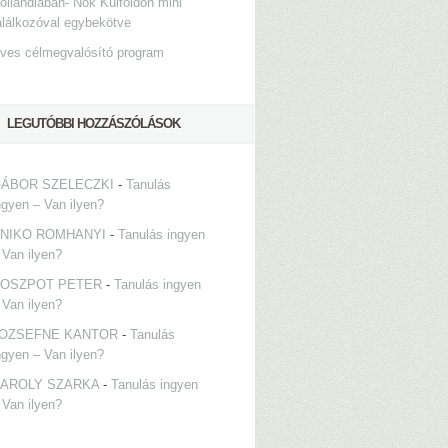
ollandiában- Nők Külföldön mini
alálkozóval egybekötve
ves célmegvalósító program
LEGUTÓBBI HOZZÁSZÓLÁSOK
ÁBOR SZELECZKI
-
Tanulás
ngyen – Van ilyen?
NIKO ROMHANYI
-
Tanulás ingyen
 Van ilyen?
OSZPOT PETER
-
Tanulás ingyen
 Van ilyen?
OZSEFNE KANTOR
-
Tanulás
ngyen – Van ilyen?
AROLY SZARKA
-
Tanulás ingyen
 Van ilyen?