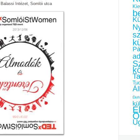
Balassi Intézet, Somlói utca
Kie
b
Kü
Ny
s
k
Pá
a
Sz
k
Ta
Tu
Ál
Életh
kü
É
Ö
Üg