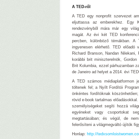
A TED-ről
A TED egy nonprofit szervezet am
eljuttassa az emberekhez. Egy Ka
rendezvényből mára már egy világ
magát. Az évi két TED konferenci
percben, különböző témákban. A 
ingyenesen elérhető. TED előadó vo
Richard Branson, Nandan Nilekani, P
korábbi brit miniszterelnök, Gordo
Brit Kolumbia, ezzel párhuzamban za
de Janeiro ad helyet a 2014. évi TE
A TED számos médiaplatformon j
töltenek fel; a Nyílt Fordítói Progr
önkéntes fordítóknak köszönhetően; o
rövid e-book tartalmas előadásokkal
személyiségeket segíti hozzá vilá
egyéneket vagy csoportokat seg
megtartásában; és végül, de nem
felerősíteni a világmegváltó újítók fi
Honlap:
http://tedxsomloistwomen.c