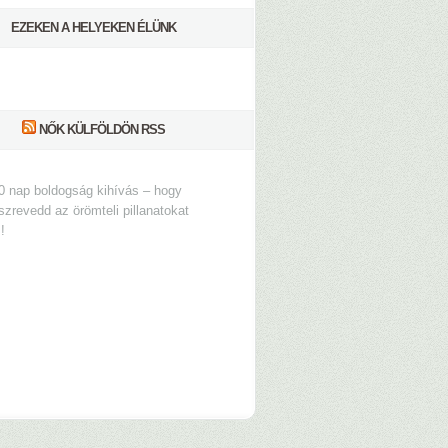
EZEKEN A HELYEKEN ÉLÜNK
NŐK KÜLFÖLDÖN RSS
0 nap boldogság kihívás – hogy
szrevedd az örömteli pillanatokat
s!