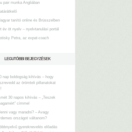
u pair munka Angliában
atárátkelő
agyar tanító online és Brüsszelben
t év öt nyelv – nyelvtanulási portál
otisky Petra, az expat-coach
LEGUTÓBBI BEJEGYZÉSEK
0 nap boldogság kihívás – hogy
szrevedd az örömteli pillanatokat
s!
smét 30 napos kihívás – „Teszek
agamért” címmel
enni vagy maradni? – Avagy
rdemes országot váltanom?
öbbnyelvű gyereknevelés előadás