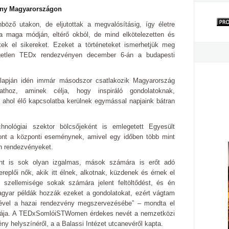
ny Magyarországon
öző utakon, de eljutottak a megvalósításig, így életre
i a maga módján, eltérő okból, de mind elkötelezetten és
tek el sikereket. Ezeket a történeteket ismerhetjük meg
etlen TEDx rendezvényen december 6-án a budapesti
apján idén immár másodszor csatlakozik Magyarország
athoz, aminek célja, hogy inspiráló gondolatoknak,
 ahol élő kapcsolatba kerülnek egymással napjaink bátran
nológiai szektor bölcsőjeként is emlegetett Egyesült
hont a központi eseménynek, amivel egy időben több mint
 rendezvényeket.
t is sok olyan izgalmas, mások számára is erőt adó
ereplői nők, akik itt élnek, alkotnak, küzdenek és érnek el
szellemisége sokak számára jelent feltöltődést, és én
gyar példák hozzák ezeket a gondolatokat, ezért vágtam
gével a hazai rendezvény megszervezésébe” – mondta el
zdája. A TEDxSomlóiSTWomen érdekes nevét a nemzetközi
ny helyszínéről, a a Balassi Intézet utcanevéről kapta.