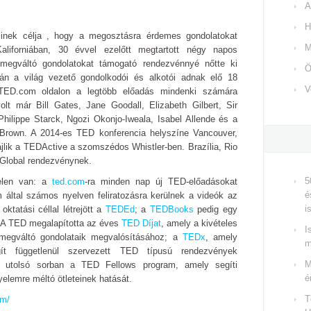
A
H
inek célja , hogy a megosztásra érdemes gondolatokat
M
liforniában, 30 évvel ezelőtt megtartott négy napos
megváltó gondolatokat támogató rendezvénnyé nőtte ki
Ö
án a világ vezető gondolkodói és alkotói adnak elő 18
V
TED.com oldalon a legtöbb előadás mindenki számára
lt már Bill Gates, Jane Goodall, Elizabeth Gilbert, Sir
hilippe Starck, Ngozi Okonjo-Iweala, Isabel Allende és a
n Brown. A 2014-es TED konferencia helyszíne Vancouver,
jlik a TEDActive a szomszédos Whistler-ben. Brazília, Rio
DGlobal rendezvénynek.
5
elen van: a
ted.com
-ra minden nap új TED-előadásokat
é
am által számos nyelven feliratozásra kerülnek a videók az
i
ktatási céllal létrejött a
TEDEd
; a
TEDBooks
pedig egy
. A TED megalapította az éves
TED Díjat
, amely a kivételes
I
gmegváltó gondolataik megvalósításához; a
TEDx
, amely
m
ít függetlenül szervezett TED típusú rendezvények
M
 utolsó sorban a TED Fellows program, amely segíti
é
gyelemre méltó ötleteinek hatását.
T
om/