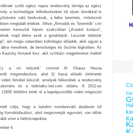
k nőknek szóló egész napos rendezvény témája az egész
mely a technológiai felfedezéseken túl olyan témákkal is
győzésére való törekvések, a béke teremtés, művészeti
ünkben megtalált értékek. Itthon „Álmodók és Teremtők” cím
H
netein keresztül három szekcióban („Kutatói kurázsi”,
 kelnek majd életre ezek a gondolatok. Lesznek többünk
pi”, ám mégis valamiben különleges előadók, akik ugyan a
 állva mesélnek, de bensőséges és őszinte légkörben. Az
 Kautzky Armand lesz, akit színházi megjelenései mellett
k „Ez a mi helyünk” címmel Al Ghaoui Hesna
rült megrendezésre, ahol 11 hazai előadó történetét
videó felvétel készült, amelyek felkerültek a rendezvény
Cs
satornára és a tedxtalks.ted.com oldalra. A 2012-es
12600 letöltést értek el a legnépszerűbb videó megosztó
Etik
G
Ha
lt célja, hogy a tartalmi mondanivaló átadásán túl
kar
ég formálódásához, ahol megismerjük egymást, van időnk
Ka
ovább vinni a hétköznapokba.
Ka
ember 6.
K