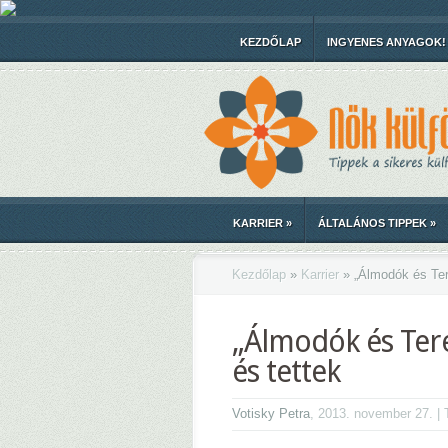
KEZDŐLAP
INGYENES ANYAGOK!
KARRIER
»
ÁLTALÁNOS TIPPEK
»
Kezdőlap
»
Karrier
»
„Álmodók és Tere
„Álmodók és Tere
és tettek
Votisky Petra
, 2013. november 27. |