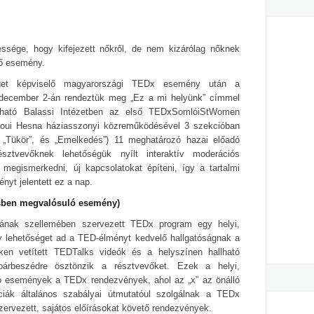
ssége, hogy kifejezett nőkről, de nem kizárólag nőknek
ő esemény.
éget képviselő magyarországi TEDx esemény után a
december 2-án rendeztük meg „Ez a mi helyünk” címmel
álható Balassi Intézetben az első TEDxSomlóiStWomen
oui Hesna háziasszonyi közreműködésével 3 szekcióban
 „Tükör”, és „Emelkedés”) 11 meghatározó hazai előadó
sztvevőknek lehetőségük nyílt interaktív moderációs
 megismerkedni, új kapcsolatokat építeni, így a tartalmi
nyt jelentett ez a nap.
ésben megvalósuló esemény)
sának szellemében szervezett TEDx program egy helyi,
 lehetőséget ad a TED-élményt kedvelő hallgatóságnak a
ken vetített TEDTalks videók és a helyszínen hallható
párbeszédre ösztönzik a résztvevőket. Ezek a helyi,
ó események a TEDx rendezvények, ahol az „x” az önálló
ciák általános szabályai útmutatóul szolgálnak a TEDx
zervezett, sajátos előírásokat követő rendezvények.