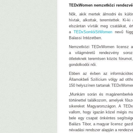
TEDxWomen nemzetközi rendezvé
Nők, akik mertek álmodni és különb
hívtak, alkottak, teremtettek. Ki-k
elszántan vívták meg csatáikat, ér
a
TEDxSomlóiStWomen
nevű függ
Balassi Intézetben.
Nemzetközi TEDxWomen licensz al
a világméretű rendezvény soroz
ötleteknek teremtsen közös fórumot,
gondolkodói női.
Ebben az évben az információtech
Államokbeli Szilícium völgy ad ott
150 helyszínen tartanak TEDxWomen
„Munkám során és magánemberkén
történettel találkozom, amelyek fősz
sikereket Magyarországon. A TEDx 
vallom, hogy igazán közel mégis ma
bele egy csapat önkéntes segítsé
Balázs Tibor, a magyar licensz ga
névadási rendszer alapján a rendezvé