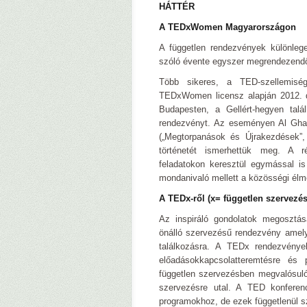
HÁTTÉR
A TEDxWomen Magyarországon
A független rendezvények különlege
szóló évente egyszer megrendezend
Több sikeres, a TED-szellemis
TEDxWomen licensz alapján 2012. 
Budapesten, a Gellért-hegyen tal
rendezvényt. Az eseményen Al Gha
(„Megtorpanások és Újrakezdések”,
történetét ismerhettük meg. A ré
feladatokon keresztül egymással is
mondanivaló mellett a közösségi élmé
A TEDx-ről (x= független szervez
Az inspiráló gondolatok megosztá
önálló szervezésű rendezvény amely
találkozásra. A TEDx rendezvénye
előadásokkapcsolatteremtésre és 
független szervezésben megvalósul
szervezésre utal. A TED konferen
programokhoz, de ezek függetlenül s