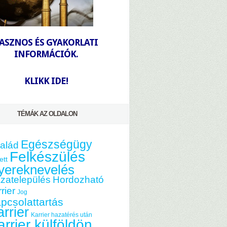
-
ASZNOS ÉS GYAKORLATI
INFORMÁCIÓK.
-
KLIKK IDE!
TÉMÁK AZ OLDALON
Egészségügy
alád
Felkészülés
ett
yereknevelés
zatelepülés
Hordozható
rier
Jog
pcsolattartás
rrier
Karrier hazatérés után
arrier külföldön