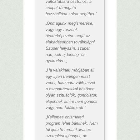
változtatásra ösztönöz, a
csapat támogató
hozzáállása sokat segíthet.”
„Önmagunk megismerése,
vagy egy részünk
újratérképezése segít az
elakadásokban továbblépni.
Szuper helyszín, szuper
nap, sok újdonság, és
gyakorlás. „
„Ha valakinek módjában áll
egy ilyen tréningen részt
venni, hasznára válik mivel
a csapattársakkal közösen
olyan szituációk, gondolatok
előjönnek amire nem gondolt
vagy nem találkozott.”
„Kellemes önismereti
program lehet bárkinek. Nem
túl ijesztő tematikával és
szereplési igénnyel, de