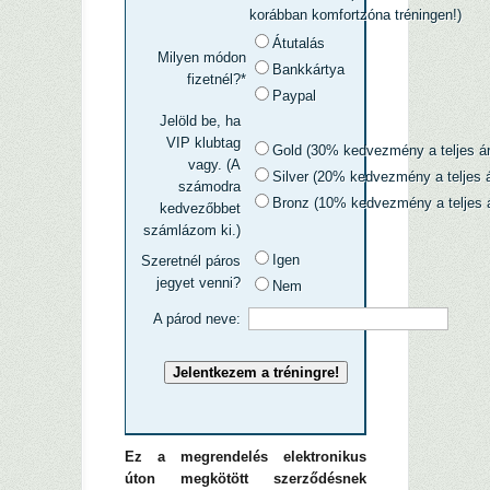
korábban komfortzóna tréningen!)
Átutalás
Milyen módon
Bankkártya
fizetnél?*
Paypal
Jelöld be, ha
VIP klubtag
Gold (30% kedvezmény a teljes ár
vagy. (A
Silver (20% kedvezmény a teljes á
számodra
Bronz (10% kedvezmény a teljes á
kedvezőbbet
számlázom ki.)
Igen
Szeretnél páros
jegyet venni?
Nem
A párod neve:
Ez a megrendelés elektronikus
úton megkötött szerződésnek