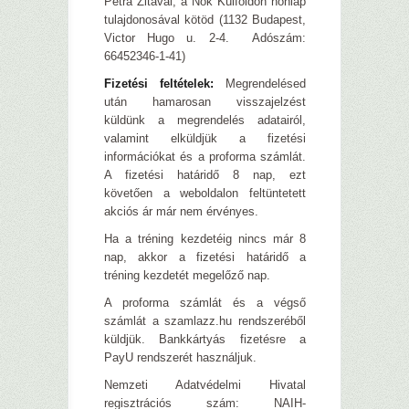
Petra Zitával, a Nők Külföldön honlap
tulajdonosával kötöd (1132 Budapest,
Victor Hugo u. 2-4. Adószám:
66452346-1-41)
Fizetési feltételek:
Megrendelésed
után hamarosan visszajelzést
küldünk a megrendelés adatairól,
valamint elküldjük a fizetési
információkat és a proforma számlát.
A fizetési határidő 8 nap, ezt
követően a weboldalon feltüntetett
akciós ár már nem érvényes.
Ha a tréning kezdetéig nincs már 8
nap, akkor a fizetési határidő a
tréning kezdetét megelőző nap.
A proforma számlát és a végső
számlát a szamlazz.hu rendszeréből
küldjük. Bankkártyás fizetésre a
PayU rendszerét használjuk.
Nemzeti Adatvédelmi Hivatal
regisztrációs szám: NAIH-