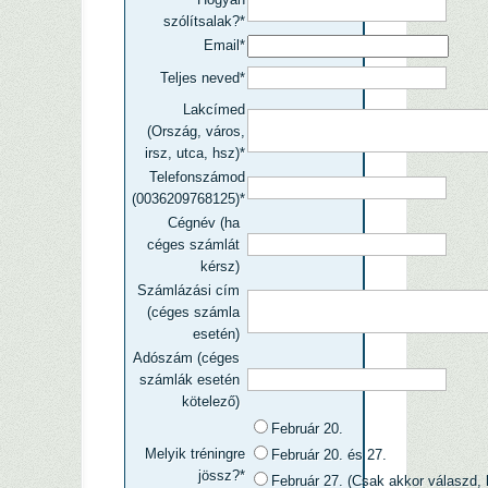
szólítsalak?*
Email*
Teljes neved*
Lakcímed
(Ország, város,
irsz, utca, hsz)*
Telefonszámod
(0036209768125)*
Cégnév (ha
céges számlát
kérsz)
Számlázási cím
(céges számla
esetén)
Adószám (céges
számlák esetén
kötelező)
Február 20.
Melyik tréningre
Február 20. és 27.
jössz?*
Február 27. (Csak akkor válaszd, 