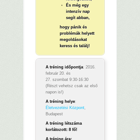
És még egy
intenzív nap
segít abban,
hogy pánik és
problémák helyett
megoldásokat
keress és találj!
A tréning időpontja
: 2016.
február 20. és
27. szombat 9:30-16:30
(Részt vehetsz csak az első
napon is!)
A tréning helye
:
Életvezetési Központ
,
Budapest
A tréning létszáma
korlátozott: 8 fő!
A tréning ára: