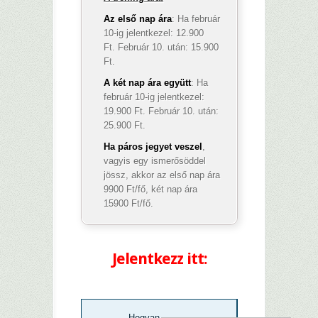
Az első nap ára
: Ha február
10-ig jelentkezel: 12.900
Ft. Február 10. után: 15.900
Ft.
A két nap ára együtt
: Ha
február 10-ig jelentkezel:
19.900 Ft. Február 10. után:
25.900 Ft.
Ha páros jegyet veszel
,
vagyis egy ismerősöddel
jössz, akkor az első nap ára
9900 Ft/fő, két nap ára
15900 Ft/fő.
–
Jelentkezz itt:
–
Hogyan