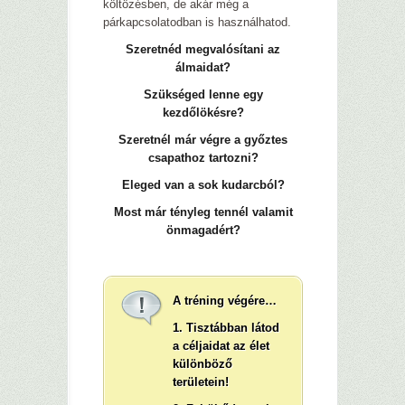
költözésben, de akár még a
párkapcsolatodban is használhatod.
–
Szeretnéd megvalósítani az
álmaidat?
Szükséged lenne egy
kezdőlökésre?
Szeretnél már végre a győztes
csapathoz tartozni?
Eleged van a sok kudarcból?
Most már tényleg tennél valamit
önmagadért?
–
A tréning végére…
1. Tisztábban látod
a céljaidat az élet
különböző
területein!