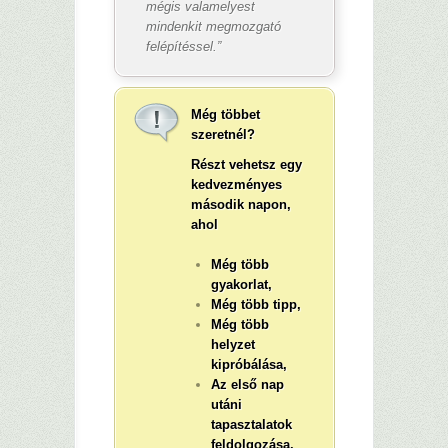
mégis valamelyest
mindenkit megmozgató
felépítéssel.”
Még többet
szeretnél?
Részt vehetsz egy
kedvezményes
második napon,
ahol
Még több
gyakorlat,
Még több tipp,
Még több
helyzet
kipróbálása,
Az első nap
utáni
tapasztalatok
feldolgozása,