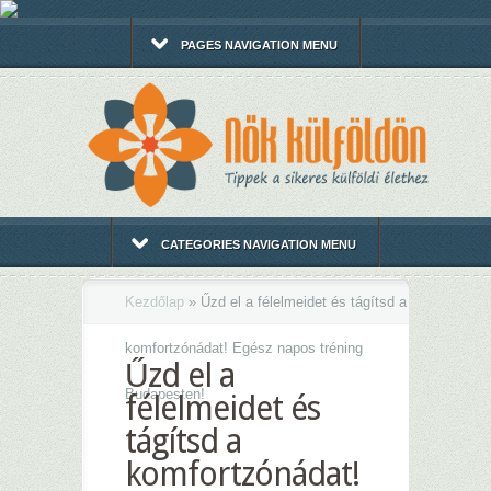
PAGES NAVIGATION MENU
CATEGORIES NAVIGATION MENU
Kezdőlap
»
Űzd el a félelmeidet és tágítsd a
komfortzónádat! Egész napos tréning
Űzd el a
Budapesten!
félelmeidet és
tágítsd a
komfortzónádat!