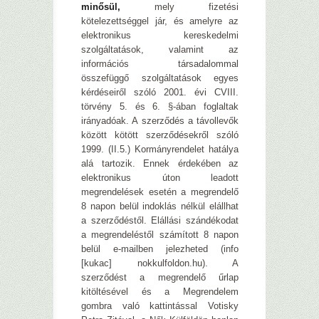
minősül,
mely fizetési
kötelezettséggel jár, és amelyre az
elektronikus kereskedelmi
szolgáltatások, valamint az
információs társadalommal
összefüggő szolgáltatások egyes
kérdéseiről szóló 2001. évi CVIII.
törvény 5. és 6. §-ában foglaltak
irányadóak. A szerződés a távollevők
között kötött szerződésekről szóló
1999. (II.5.) Kormányrendelet hatálya
alá tartozik. Ennek érdekében az
elektronikus úton leadott
megrendelések esetén a megrendelő
8 napon belül indoklás nélkül elállhat
a szerződéstől. Elállási szándékodat
a megrendeléstől számított 8 napon
belül e-mailben jelezheted (info
[kukac] nokkulfoldon.hu). A
szerződést a megrendelő űrlap
kitöltésével és a Megrendelem
gombra való kattintással Votisky