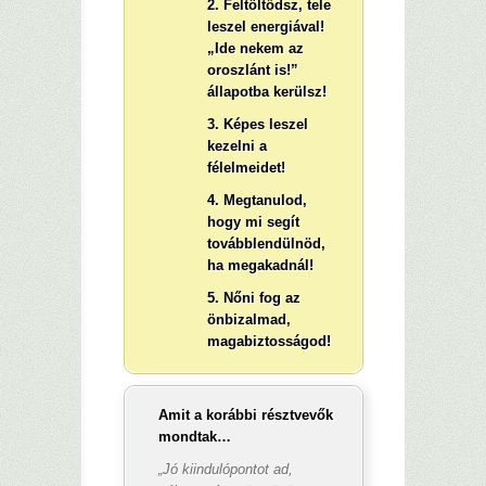
2. Feltöltődsz, tele
leszel energiával!
„Ide nekem az
oroszlánt is!”
állapotba kerülsz!
3. Képes leszel
kezelni a
félelmeidet!
4. Megtanulod,
hogy mi segít
továbblendülnöd,
ha megakadnál!
5. Nőni fog az
önbizalmad,
magabiztosságod!
Amit a korábbi résztvevők
mondtak…
„Jó kiindulópontot ad,