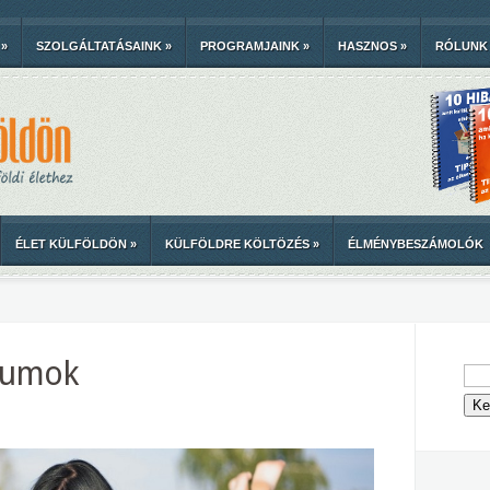
»
SZOLGÁLTATÁSAINK
»
PROGRAMJAINK
»
HASZNOS
»
RÓLUNK
ÉLET KÜLFÖLDÖN
»
KÜLFÖLDRE KÖLTÖZÉS
»
ÉLMÉNYBESZÁMOLÓK
riumok