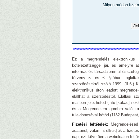
Milyen módon fizetn
******************************************
Ez a megrendelés elektronikus 
kötelezettséggel jár, és amelyre a
információs társadalommal összefügg
törvény 5. és 6. §-ában foglalta
szerződésekről szóló 1999. (II.5.) 
elektronikus úton leadott megrende
elállhat a szerződéstől. Elállási 
mailben jelezheted (info [kukac] nok
és a Megrendelem gombra való katt
tulajdonosával kötöd (1132 Budapest
Fizetési feltételek:
Megrendelésed 
adatairól, valamint elküldjük a fizeté
nap, ezt követően a weboldalon feltü