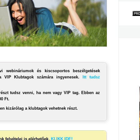
vi webináriumok és kiscsoportos beszélgetések
k a VIP Klubtagok számára ingyenesek.
Itt tudsz
észt tudsz venni, ha nem vagy VIP tag. Ebben az
0 Ft.
en kizárólag a klubtagok vehetnek részt.
 felvételei is elérhetőek.
KLIKK IDE!