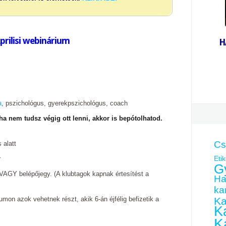
prilisi webinárium
H
a
, pszichológus, gyerekpszichológus, coach
 ha nem tudsz végig ott lenni, akkor is bepótolhatod.
Cs
 alatt
Etik
r
G
AGY belépőjegy. (A klubtagok kapnak értesítést a
Ha
kar
umon azok vehetnek részt, akik 6-án éjfélig befizetik a
Ka
Ka
K