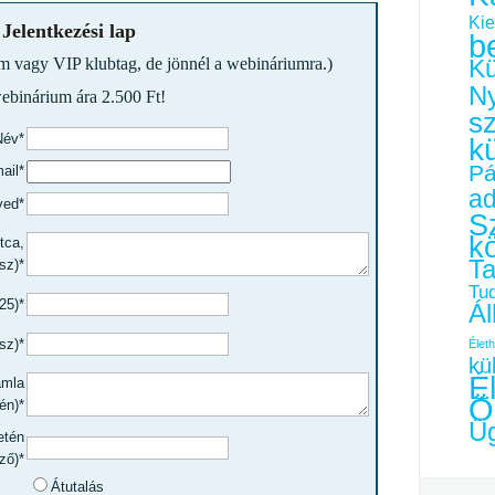
Kie
Jelentkezési lap
b
em vagy VIP klubtag, de jönnél a webináriumra.)
Kü
Ny
ebinárium ára 2.500 Ft!
s
Név*
k
Pá
ail*
a
ved*
Sz
k
tca,
Ta
sz)*
Tu
25)*
Ál
sz)*
Életh
kü
É
ámla
Ö
én)*
Üg
etén
ző)*
Átutalás