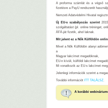
A proforma számlát és a végső sz
fizetésre a PayU rendszerét használj
Nemzeti Adatvédelmi Hivatal regisz
Új EU-s szabályozás szerint
2015.
szolgáltatást (pl. online tréninget,
ÁFÁ-ját fizetik, ahol laknak.
Mit jelent ez a Nők Külföldön onlin
Mivel a Nők Külföldön alanyi adóment
a
Magyar lakcímet megadóknak,
EU-n kívüli, külföldi lakcímet megad
Mi vonatkozik az EU-s lakcímet me
Jelenlegi információk szerint a mega
További információt
ITT TALÁLSZ
.
A korábbi webináriumok