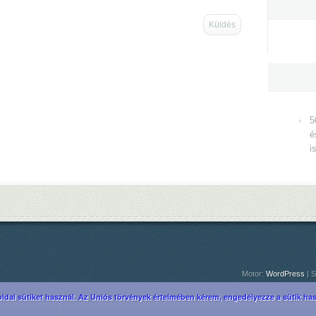
5
é
i
Motor:
WordPress
| S
ldal sütiket használ. Az Uniós törvények értelmében kérem, engedélyezze a sütik hasz