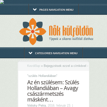
PAGES NAVIGATION MENU
CATEGORIES NAVIGATION MENU
Kezdőlap
»
Bejegyzések ezzel a címkével -
"
szülés Hollandiában"
Az én szülésem: Szülés
Hollandiában – Avagy
császármetszés
másként…
Votisky Petra
, 2016. február 23. |