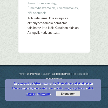
Téma:
Egészségügy
,
Élménybeszámolók
,
Gyereknevelés
,
Női szerepek
Többféle tematikus interjú és
élménybeszámoló sorozatot
találhatsz itt a Nők Külföldön oldalon.
Az egyik kedvenc az...
Motor:
WordPress
| Sablon:
ElegantThemes
| Testreszabás:
PagonyMedia
Ez a weboldal sütiket használ. Az Uniós törvények értelmében
kérem, engedélyezze a sütik használatát, vagy zárja be az oldalt.
Elfogadom
További információ