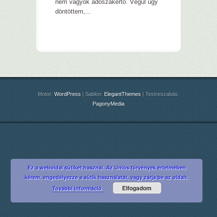
nem vagyok adószakértő. Végül úgy
döntöttem,...
Motor:
WordPress
| Sablon:
ElegantThemes
| Testreszabás:
PagonyMedia
Ez a weboldal sütiket használ. Az Uniós törvények értelmében
kérem, engedélyezze a sütik használatát, vagy zárja be az oldalt.
Elfogadom
További információ