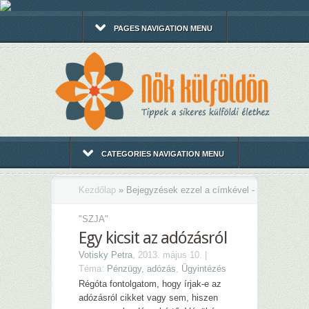
PAGES NAVIGATION MENU
CATEGORIES NAVIGATION MENU
Kezdőlap
»
Bejegyzések ezzel a címkével -
"
SZJA"
Egy kicsit az adózásról
Votisky Petra
, 2013. május 10. |
Téma:
Pénzügy, adózás
,
Ügyintézés
Régóta fontolgatom, hogy írjak-e az
adózásról cikket vagy sem, hiszen