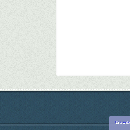
Ez a webo