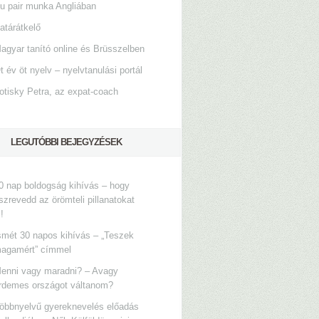
u pair munka Angliában
atárátkelő
agyar tanító online és Brüsszelben
t év öt nyelv – nyelvtanulási portál
otisky Petra, az expat-coach
LEGUTÓBBI BEJEGYZÉSEK
0 nap boldogság kihívás – hogy
szrevedd az örömteli pillanatokat
s!
smét 30 napos kihívás – „Teszek
agamért” címmel
enni vagy maradni? – Avagy
rdemes országot váltanom?
öbbnyelvű gyereknevelés előadás