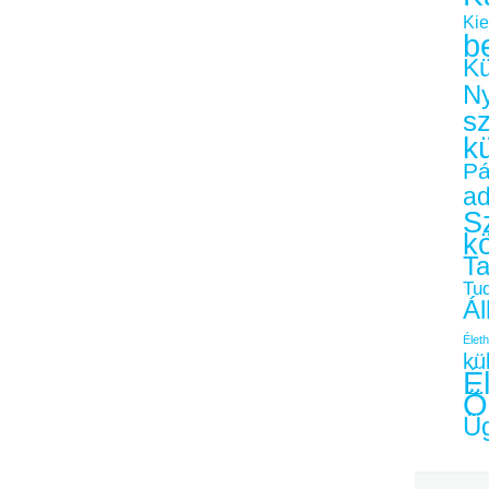
Kie
b
Kü
Ny
s
k
Pá
a
Sz
k
Ta
Tu
Ál
Életh
kü
É
Ö
Üg