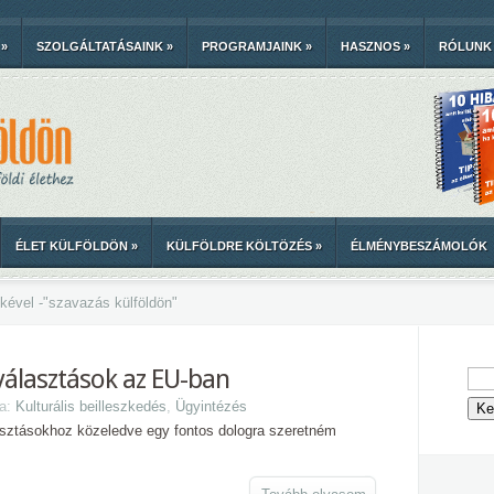
»
SZOLGÁLTATÁSAINK
»
PROGRAMJAINK
»
HASZNOS
»
RÓLUNK
ÉLET KÜLFÖLDÖN
»
KÜLFÖLDRE KÖLTÖZÉS
»
ÉLMÉNYBESZÁMOLÓK
kével -
"
szavazás külföldön"
választások az EU-ban
ma:
Kulturális beilleszkedés
,
Ügyintézés
asztásokhoz közeledve egy fontos dologra szeretném