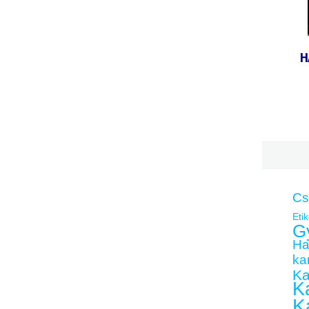
H
Cs
Etik
G
Ha
kar
Ka
Ka
K