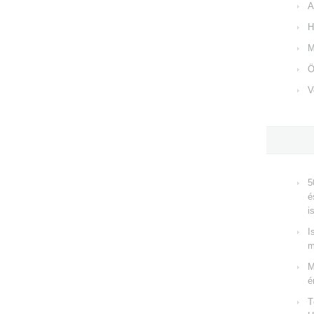
A
H
M
Ö
V
5
é
i
I
m
M
é
T