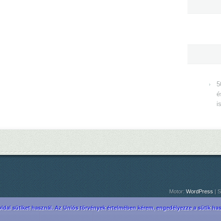
5
é
i
Motor:
WordPress
| S
ldal sütiket használ. Az Uniós törvények értelmében kérem, engedélyezze a sütik hasz