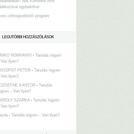
ollandiában- Nők Külföldön mini
alálkozóval egybekötve
ves célmegvalósító program
LEGUTÓBBI HOZZÁSZÓLÁSOK
NIKO ROMHANYI
-
Tanulás ingyen
 Van ilyen?
OSZPOT PETER
-
Tanulás ingyen
 Van ilyen?
OZSEFNE KANTOR
-
Tanulás
ngyen – Van ilyen?
AROLY SZARKA
-
Tanulás ingyen
 Van ilyen?
azda
-
Tanulás ingyen – Van ilyen?