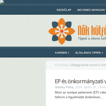
KEZDŐLAP
INGYENES ANYAGOK!
KARRIER
»
ÁLTALÁNOS TIPPEK
»
Kezdőlap
»
Bejegyzések ezzel a cím
EP és önkormányzati 
Votisky Petra
, 2014. április 25. | Té
Most az európai parlamenti (EP) vál
felhívni a figyelmedet (különösen,...