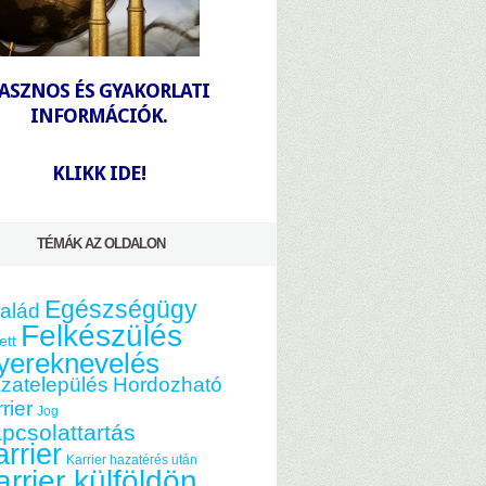
-
ASZNOS ÉS GYAKORLATI
INFORMÁCIÓK.
-
KLIKK IDE!
TÉMÁK AZ OLDALON
Egészségügy
alád
Felkészülés
ett
yereknevelés
zatelepülés
Hordozható
rier
Jog
pcsolattartás
rrier
Karrier hazatérés után
arrier külföldön