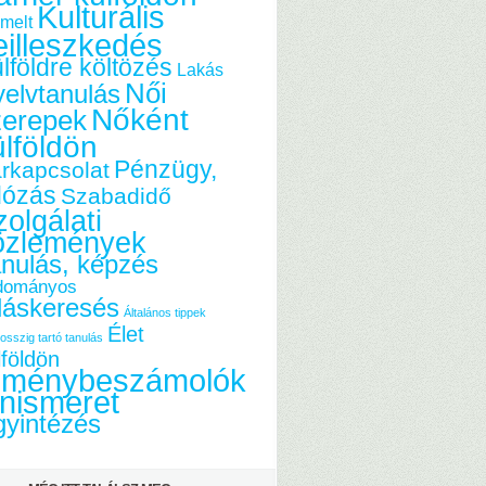
Kulturális
melt
eilleszkedés
lföldre költözés
Lakás
Női
elvtanulás
Nőként
zerepek
ülföldön
Pénzügy,
rkapcsolat
dózás
Szabadidő
olgálati
özlemények
nulás, képzés
dományos
láskeresés
Általános tippek
Élet
osszig tartó tanulás
lföldön
lménybeszámolók
nismeret
yintézés