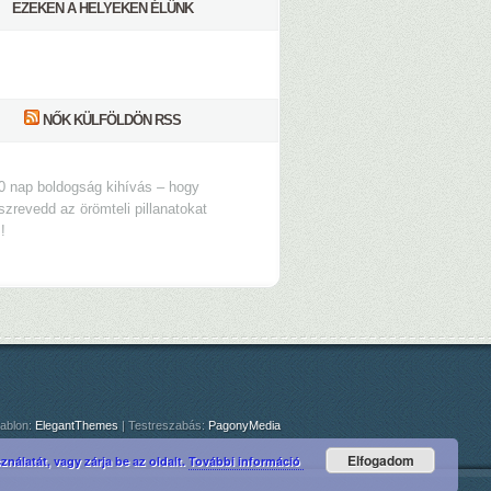
EZEKEN A HELYEKEN ÉLÜNK
NŐK KÜLFÖLDÖN RSS
0 nap boldogság kihívás – hogy
szrevedd az örömteli pillanatokat
s!
ablon:
ElegantThemes
| Testreszabás:
PagonyMedia
Elfogadom
nálatát, vagy zárja be az oldalt.
További információ