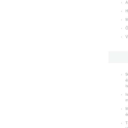
A
H
M
Ö
V
5
é
i
I
m
M
é
T