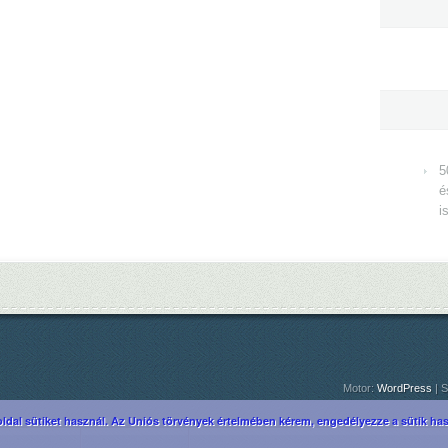
5
é
i
Motor:
WordPress
| S
ldal sütiket használ. Az Uniós törvények értelmében kérem, engedélyezze a sütik hasz