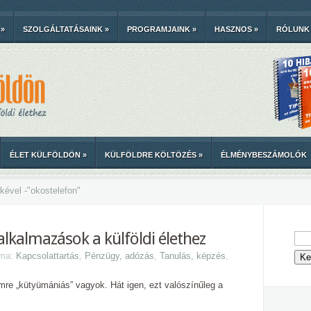
»
SZOLGÁLTATÁSAINK
»
PROGRAMJAINK
»
HASZNOS
»
RÓLUNK
ÉLET KÜLFÖLDÖN
»
KÜLFÖLDRE KÖLTÖZÉS
»
ÉLMÉNYBESZÁMOLÓK
kével -
"
okostelefon"
lkalmazások a külföldi élethez
éma:
Kapcsolattartás
,
Pénzügy, adózás
,
Tanulás, képzés
,
mre „kütyümániás” vagyok. Hát igen, ezt valószínűleg a