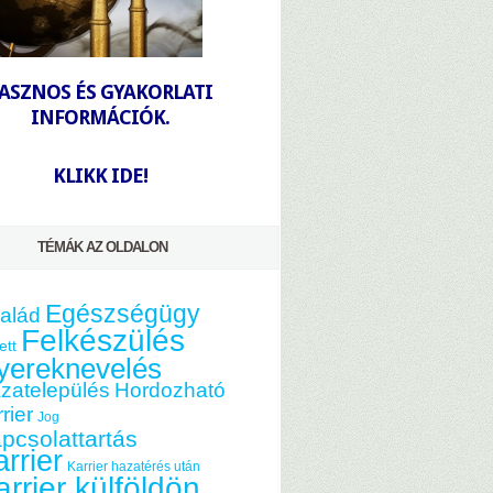
-
ASZNOS ÉS GYAKORLATI
INFORMÁCIÓK.
-
KLIKK IDE!
TÉMÁK AZ OLDALON
Egészségügy
alád
Felkészülés
ett
yereknevelés
zatelepülés
Hordozható
rier
Jog
pcsolattartás
rrier
Karrier hazatérés után
arrier külföldön