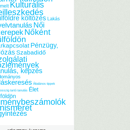
Kulturális
melt
eilleszkedés
lföldre költözés
Lakás
Női
elvtanulás
Nőként
zerepek
ülföldön
Pénzügy,
rkapcsolat
dózás
Szabadidő
olgálati
özlemények
nulás, képzés
dományos
láskeresés
Általános tippek
Élet
osszig tartó tanulás
lföldön
lménybeszámolók
nismeret
yintézés