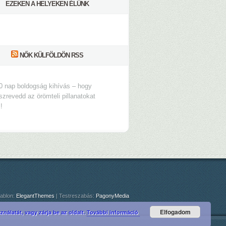
EZEKEN A HELYEKEN ÉLÜNK
NŐK KÜLFÖLDÖN RSS
0 nap boldogság kihívás – hogy
szrevedd az örömteli pillanatokat
s!
ablon:
ElegantThemes
| Testreszabás:
PagonyMedia
Elfogadom
nálatát, vagy zárja be az oldalt.
További információ