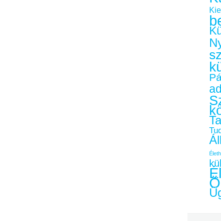
Kie
b
Kü
Ny
s
k
Pá
a
Sz
k
Ta
Tu
Ál
Életh
kü
É
Ö
Üg