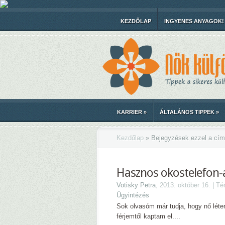
KEZDŐLAP
INGYENES ANYAGOK!
KARRIER
»
ÁLTALÁNOS TIPPEK
»
Kezdőlap
»
Bejegyzések ezzel a cím
Hasznos okostelefon-a
Votisky Petra
, 2013. október 16. | T
Ügyintézés
Sok olvasóm már tudja, hogy nő léte
férjemtől kaptam el....