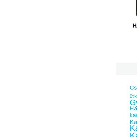
H
Cs
Etik
G
Ha
kar
Ka
Ka
K