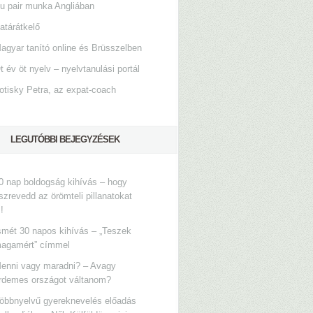
u pair munka Angliában
atárátkelő
agyar tanító online és Brüsszelben
t év öt nyelv – nyelvtanulási portál
otisky Petra, az expat-coach
LEGUTÓBBI BEJEGYZÉSEK
0 nap boldogság kihívás – hogy
szrevedd az örömteli pillanatokat
s!
smét 30 napos kihívás – „Teszek
agamért” címmel
enni vagy maradni? – Avagy
rdemes országot váltanom?
öbbnyelvű gyereknevelés előadás