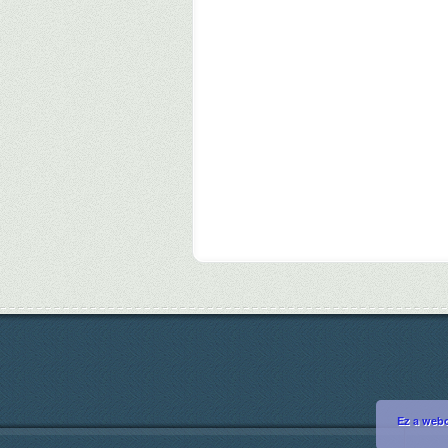
Ez a webo