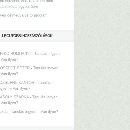
ollandiában- Nők Külföldön mini
alálkozóval egybekötve
ves célmegvalósító program
LEGUTÓBBI HOZZÁSZÓLÁSOK
NIKO ROMHANYI
-
Tanulás ingyen
 Van ilyen?
OSZPOT PETER
-
Tanulás ingyen
 Van ilyen?
OZSEFNE KANTOR
-
Tanulás
ngyen – Van ilyen?
AROLY SZARKA
-
Tanulás ingyen
 Van ilyen?
azda
-
Tanulás ingyen – Van ilyen?