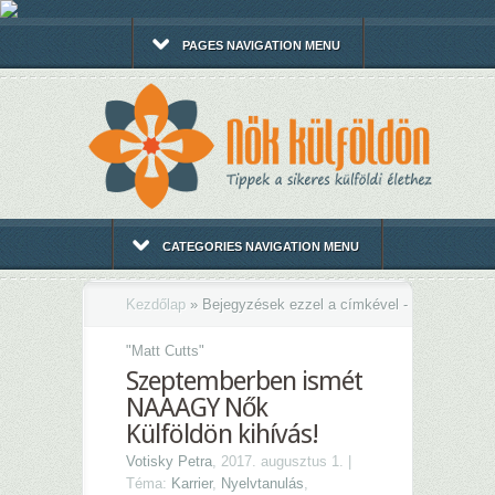
PAGES NAVIGATION MENU
CATEGORIES NAVIGATION MENU
Kezdőlap
»
Bejegyzések ezzel a címkével -
"
Matt Cutts"
Szeptemberben ismét
NAAAGY Nők
Külföldön kihívás!
Votisky Petra
, 2017. augusztus 1. |
Téma:
Karrier
,
Nyelvtanulás
,