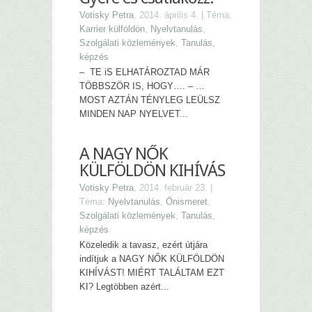
Votisky Petra
, 2014. április 4. | Téma:
Karrier külföldön
,
Nyelvtanulás
,
Szolgálati közlemények
,
Tanulás,
képzés
– TE iS ELHATÁROZTAD MÁR
TÖBBSZÖR IS, HOGY…. – …
MOST AZTÁN TÉNYLEG LEÜLSZ
MINDEN NAP NYELVET...
A NAGY NŐK
KÜLFÖLDÖN KIHÍVÁS
Votisky Petra
, 2014. február 23. |
Téma:
Nyelvtanulás
,
Önismeret
,
Szolgálati közlemények
,
Tanulás,
képzés
Közeledik a tavasz, ezért útjára
indítjuk a NAGY NŐK KÜLFÖLDÖN
KIHÍVÁST! MIÉRT TALÁLTAM EZT
KI? Legtöbben azért...