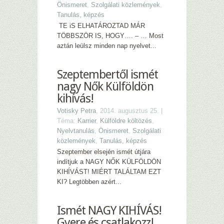
Önismeret
,
Szolgálati közlemények
,
Tanulás, képzés
TE iS ELHATÁROZTAD MÁR
TÖBBSZÖR IS, HOGY…. – … Most
aztán leülsz minden nap nyelvet...
Szeptembertől ismét
nagy Nők Külföldön
kihívás!
Votisky Petra
, 2014. augusztus 25. |
Téma:
Karrier
,
Külföldre költözés
,
Nyelvtanulás
,
Önismeret
,
Szolgálati
közlemények
,
Tanulás, képzés
Szeptember elsején ismét útjára
indítjuk a NAGY NŐK KÜLFÖLDÖN
KIHÍVÁST! MIÉRT TALÁLTAM EZT
KI? Legtöbben azért...
Ismét NAGY KIHÍVÁS!
Gyere és csatlakozz!