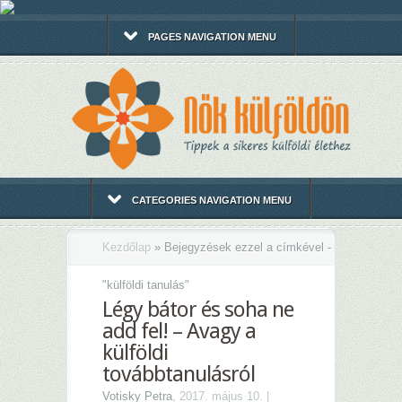
PAGES NAVIGATION MENU
CATEGORIES NAVIGATION MENU
Kezdőlap
»
Bejegyzések ezzel a címkével -
"
külföldi tanulás"
Légy bátor és soha ne
add fel! – Avagy a
külföldi
továbbtanulásról
Votisky Petra
, 2017. május 10. |