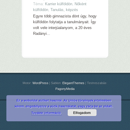
Téma:
Karrier külföldön
,
Nőként
külföldön
,
Tanulás, képzés
Egyre több gimnazista dönt úgy, hogy
külföldön folytatja a tanulmányait. Így
volt vele interjúalanyom, a 20 éves
Radányi...
Motor:
WordPress
| Sablon:
ElegantThemes
| Testreszabás:
PagonyMedia
Ez a weboldal sütiket használ. Az Uniós törvények értelmében
kérem, engedélyezze a sütik használatát, vagy zárja be az oldalt.
Elfogadom
További információ