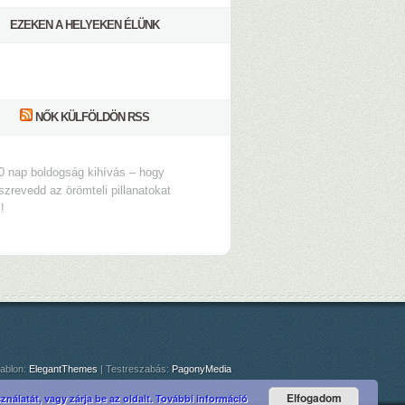
EZEKEN A HELYEKEN ÉLÜNK
NŐK KÜLFÖLDÖN RSS
0 nap boldogság kihívás – hogy
szrevedd az örömteli pillanatokat
s!
ablon:
ElegantThemes
| Testreszabás:
PagonyMedia
Elfogadom
nálatát, vagy zárja be az oldalt.
További információ