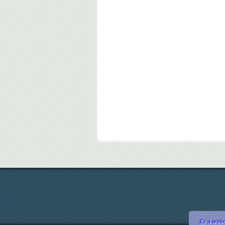
Ez a webo