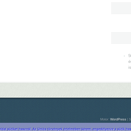
5
é
i
Motor:
WordPress
| S
ldal sütiket használ. Az Uniós törvények értelmében kérem, engedélyezze a sütik hasz