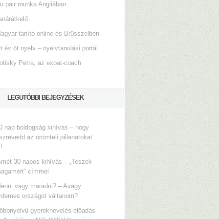
u pair munka Angliában
atárátkelő
agyar tanító online és Brüsszelben
t év öt nyelv – nyelvtanulási portál
otisky Petra, az expat-coach
LEGUTÓBBI BEJEGYZÉSEK
0 nap boldogság kihívás – hogy
szrevedd az örömteli pillanatokat
s!
smét 30 napos kihívás – „Teszek
agamért” címmel
enni vagy maradni? – Avagy
rdemes országot váltanom?
öbbnyelvű gyereknevelés előadás