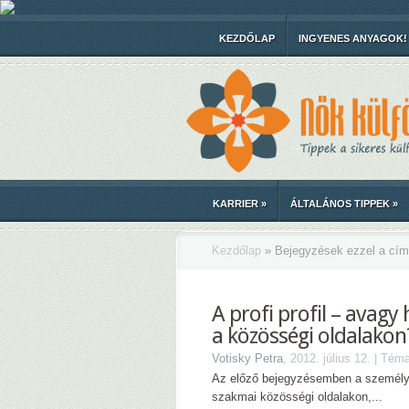
KEZDŐLAP
INGYENES ANYAGOK!
KARRIER
»
ÁLTALÁNOS TIPPEK
»
Kezdőlap
»
Bejegyzések ezzel a cím
A profi profil – avagy 
a közösségi oldalakon
Votisky Petra
, 2012. július 12. | Tém
Az előző bejegyzésemben a személye
szakmai közösségi oldalakon,...