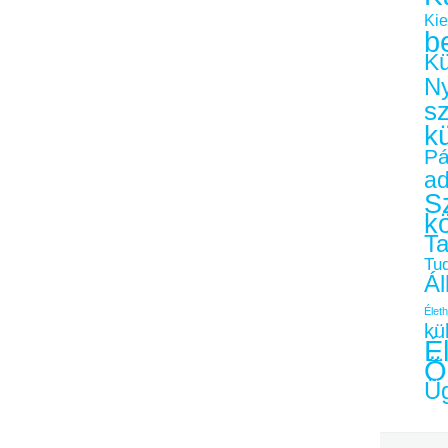
Kie
b
Kü
Ny
s
k
Pá
a
Sz
k
Ta
Tu
Ál
Életh
kü
É
Ö
Üg