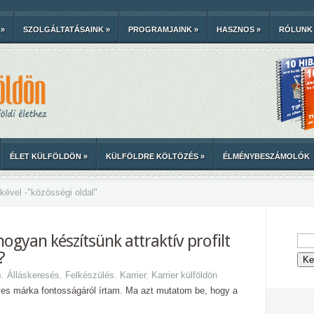
»
SZOLGÁLTATÁSAINK
»
PROGRAMJAINK
»
HASZNOS
»
RÓLUNK
ÉLET KÜLFÖLDÖN
»
KÜLFÖLDRE KÖLTÖZÉS
»
ÉLMÉNYBESZÁMOLÓK
kével -
"
közösségi oldal"
hogyan készítsünk attraktív profilt
?
a:
Álláskeresés
,
Felkészülés
,
Karrier
,
Karrier külföldön
s márka fontosságáról írtam. Ma azt mutatom be, hogy a