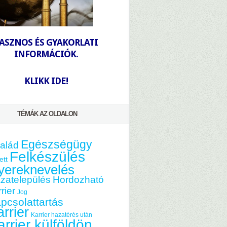
-
ASZNOS ÉS GYAKORLATI
INFORMÁCIÓK.
-
KLIKK IDE!
TÉMÁK AZ OLDALON
Egészségügy
alád
Felkészülés
ett
yereknevelés
zatelepülés
Hordozható
rier
Jog
pcsolattartás
rrier
Karrier hazatérés után
arrier külföldön