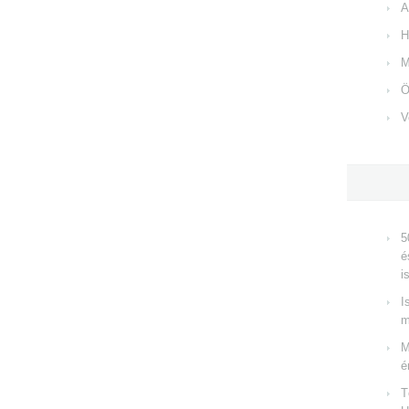
A
H
M
Ö
V
5
é
i
I
m
M
é
T