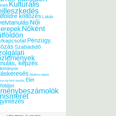
Kulturális
melt
eilleszkedés
lföldre költözés
Lakás
Női
elvtanulás
Nőként
zerepek
ülföldön
Pénzügy,
rkapcsolat
dózás
Szabadidő
olgálati
özlemények
nulás, képzés
dományos
láskeresés
Általános tippek
Élet
osszig tartó tanulás
lföldön
lménybeszámolók
nismeret
yintézés