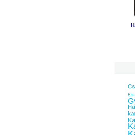
H
Cs
Etik
G
Ha
kar
Ka
Ka
K