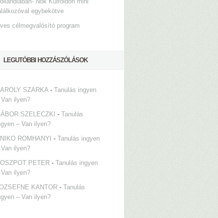
ollandiában- Nők Külföldön mini
alálkozóval egybekötve
ves célmegvalósító program
LEGUTÓBBI HOZZÁSZÓLÁSOK
AROLY SZARKA
-
Tanulás ingyen
 Van ilyen?
ÁBOR SZELECZKI
-
Tanulás
ngyen – Van ilyen?
NIKO ROMHANYI
-
Tanulás ingyen
 Van ilyen?
OSZPOT PETER
-
Tanulás ingyen
 Van ilyen?
OZSEFNE KANTOR
-
Tanulás
ngyen – Van ilyen?