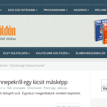
»
SZOLGÁLTATÁSAINK
»
PROGRAMJAINK
»
HASZNOS
»
RÓLUNK
ÉLET KÜLFÖLDÖN
»
KÜLFÖLDRE KÖLTÖZÉS
»
ÉLMÉNYBESZÁMOLÓK
kével -
"
közösségi finanszírozás"
ünnepekről egy kicsit másképp
Téma:
Női szerepek
,
Önismeret
,
Pénzügy, adózás
 dologról szól. Egyrészt megpróbálunk mindent bepótolni,