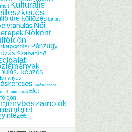
Kulturális
melt
eilleszkedés
lföldre költözés
Lakás
Női
elvtanulás
Nőként
zerepek
ülföldön
Pénzügy,
rkapcsolat
dózás
Szabadidő
olgálati
özlemények
nulás, képzés
dományos
láskeresés
Általános tippek
Élet
osszig tartó tanulás
lföldön
lménybeszámolók
nismeret
yintézés