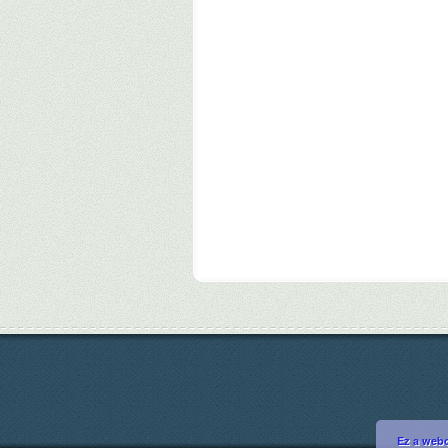
Ez a webo