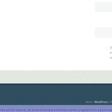
5
é
i
Motor:
WordPress
| S
ldal sütiket használ. Az Uniós törvények értelmében kérem, engedélyezze a sütik hasz