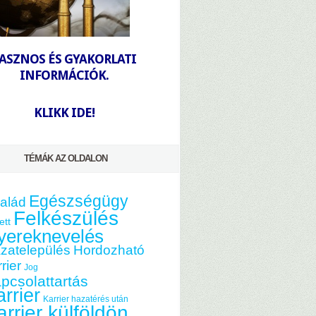
-
ASZNOS ÉS GYAKORLATI
INFORMÁCIÓK.
-
KLIKK IDE!
TÉMÁK AZ OLDALON
Egészségügy
alád
Felkészülés
ett
yereknevelés
zatelepülés
Hordozható
rier
Jog
pcsolattartás
rrier
Karrier hazatérés után
arrier külföldön