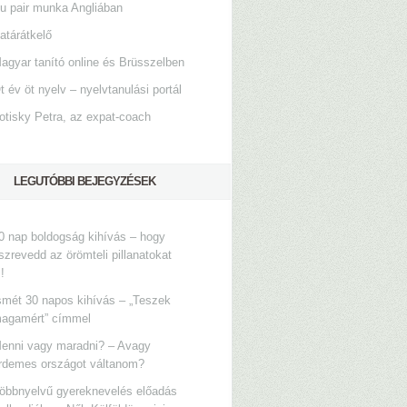
u pair munka Angliában
atárátkelő
agyar tanító online és Brüsszelben
t év öt nyelv – nyelvtanulási portál
otisky Petra, az expat-coach
LEGUTÓBBI BEJEGYZÉSEK
0 nap boldogság kihívás – hogy
szrevedd az örömteli pillanatokat
s!
smét 30 napos kihívás – „Teszek
agamért” címmel
enni vagy maradni? – Avagy
rdemes országot váltanom?
öbbnyelvű gyereknevelés előadás