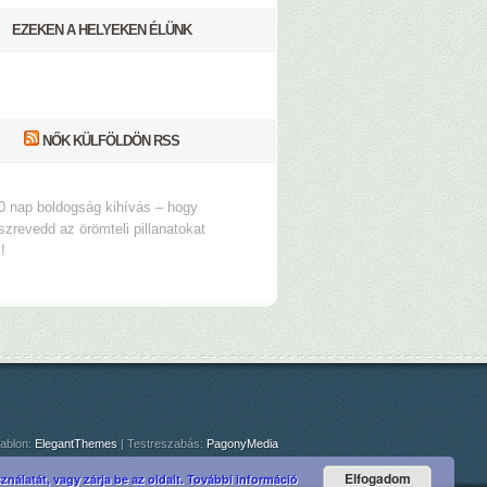
EZEKEN A HELYEKEN ÉLÜNK
NŐK KÜLFÖLDÖN RSS
0 nap boldogság kihívás – hogy
szrevedd az örömteli pillanatokat
s!
ablon:
ElegantThemes
| Testreszabás:
PagonyMedia
Elfogadom
nálatát, vagy zárja be az oldalt.
További információ