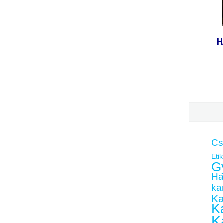
H
Cs
Etik
G
Ha
kar
Ka
Ka
K