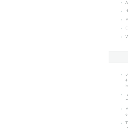
A
H
M
Ö
V
5
é
i
I
m
M
é
T