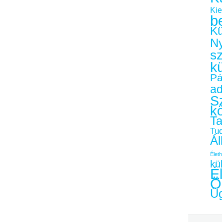
Kie
b
Kü
Ny
s
k
Pá
a
Sz
k
Ta
Tu
Ál
Életh
kü
É
Ö
Üg