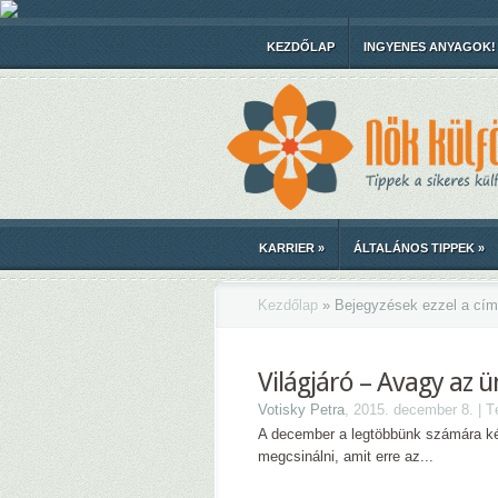
KEZDŐLAP
INGYENES ANYAGOK!
KARRIER
»
ÁLTALÁNOS TIPPEK
»
Kezdőlap
»
Bejegyzések ezzel a cím
Világjáró – Avagy az 
Votisky Petra
, 2015. december 8. | 
A december a legtöbbünk számára két
megcsinálni, amit erre az...