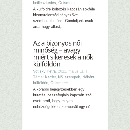
beilleszkedés
,
Önismeret
A külföldre költözés kapcsán sokféle
bizonytalansági tényezővel
szembesülhetünk. Gondoljunk csak
arra, hogy állást,...
Az a bizonyos női
minőség – avagy
miért sikeresek a nők
külföldön
Votisky Petra
, 2012. május 11. |
Téma:
Karrier
,
Női szerepek
,
Nőként
külföldön
,
Önismeret
A korábbi bejegyzésekben egy
kutatási összefoglaló kapcsán szó
esett arról, hogy milyen
nehézségekkel szembesül egy nő...