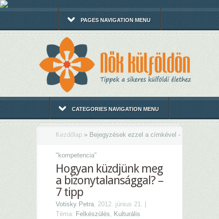
PAGES NAVIGATION MENU
CATEGORIES NAVIGATION MENU
Kezdőlap
»
Bejegyzések ezzel a címkével -
"
kompetencia"
Hogyan küzdjünk meg
a bizonytalansággal? –
7 tipp
Votisky Petra
, 2012. június 21. |
Téma:
Felkészülés
,
Kulturális