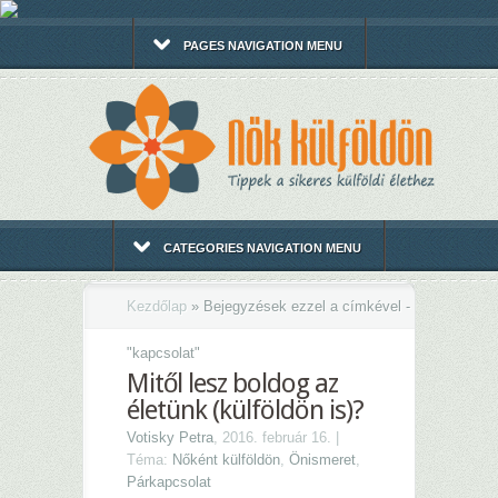
PAGES NAVIGATION MENU
CATEGORIES NAVIGATION MENU
Kezdőlap
»
Bejegyzések ezzel a címkével -
"
kapcsolat"
Mitől lesz boldog az
életünk (külföldön is)?
Votisky Petra
, 2016. február 16. |
Téma:
Nőként külföldön
,
Önismeret
,
Párkapcsolat