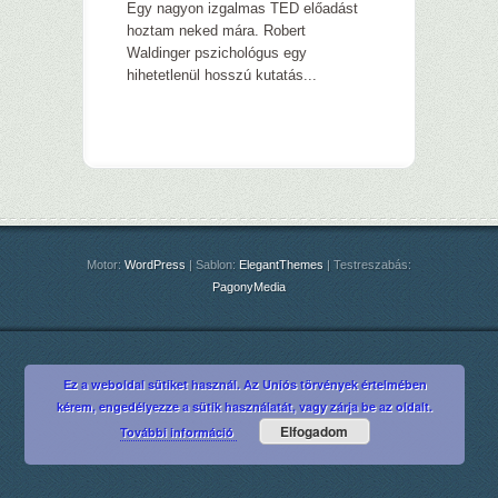
Egy nagyon izgalmas TED előadást
hoztam neked mára. Robert
Waldinger pszichológus egy
hihetetlenül hosszú kutatás...
Motor:
WordPress
| Sablon:
ElegantThemes
| Testreszabás:
PagonyMedia
Ez a weboldal sütiket használ. Az Uniós törvények értelmében
kérem, engedélyezze a sütik használatát, vagy zárja be az oldalt.
Elfogadom
További információ