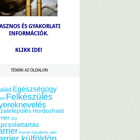
-
ASZNOS ÉS GYAKORLATI
INFORMÁCIÓK.
-
KLIKK IDE!
TÉMÁK AZ OLDALON
Egészségügy
alád
Felkészülés
ett
yereknevelés
zatelepülés
Hordozható
rier
Jog
pcsolattartás
rrier
Karrier hazatérés után
arrier külföldön