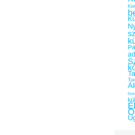
Kie
b
Kü
Ny
s
k
Pá
a
Sz
k
Ta
Tu
Ál
Életh
kü
É
Ö
Üg