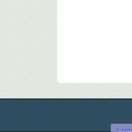
Ez a webo