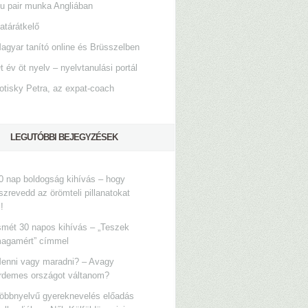
u pair munka Angliában
atárátkelő
agyar tanító online és Brüsszelben
t év öt nyelv – nyelvtanulási portál
otisky Petra, az expat-coach
LEGUTÓBBI BEJEGYZÉSEK
0 nap boldogság kihívás – hogy
szrevedd az örömteli pillanatokat
s!
smét 30 napos kihívás – „Teszek
agamért” címmel
enni vagy maradni? – Avagy
rdemes országot váltanom?
öbbnyelvű gyereknevelés előadás