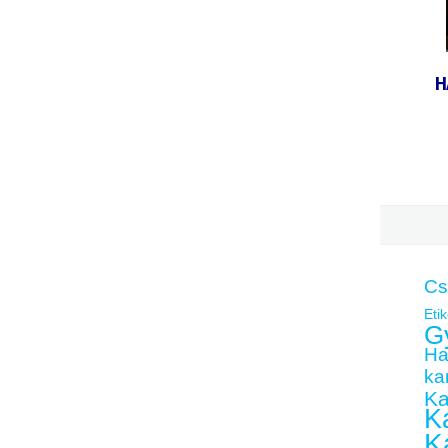
H
Cs
Etik
G
Ha
kar
Ka
Ka
K