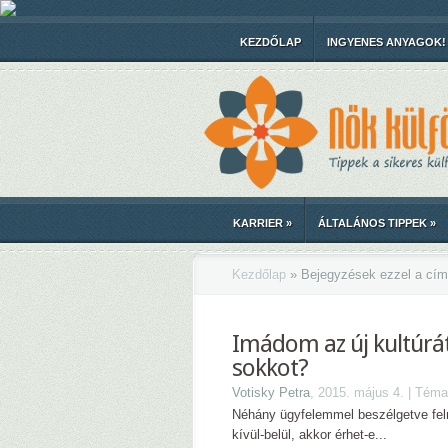
KEZDŐLAP
INGYENES ANYAGOK!
KARRIER
»
ÁLTALÁNOS TIPPEK
»
Kezdőlap
»
Bejegyzések ezzel a cím
Imádom az új kultúrát
sokkot?
Votisky Petra
, 2015. május 4. | Tém
Néhány ügyfelemmel beszélgetve felm
kívül-belül, akkor érhet-e...