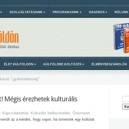
»
SZOLGÁLTATÁSAINK
»
PROGRAMJAINK
»
HASZNOS
»
RÓLUNK
ÉLET KÜLFÖLDÖN
»
KÜLFÖLDRE KÖLTÖZÉS
»
ÉLMÉNYBESZÁMOLÓK
kével -
"
gyökértelenség"
! Mégis érezhetek kulturális
a:
Kapcsolattartás
,
Kulturális beilleszkedés
,
Önismeret
erült az a kérdés, hogy vajon, ha ismerünk egy kultúrát