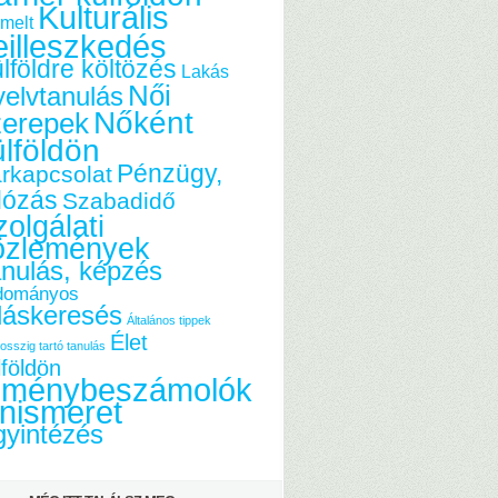
Kulturális
melt
eilleszkedés
lföldre költözés
Lakás
Női
elvtanulás
Nőként
zerepek
ülföldön
Pénzügy,
rkapcsolat
dózás
Szabadidő
olgálati
özlemények
nulás, képzés
dományos
láskeresés
Általános tippek
Élet
osszig tartó tanulás
lföldön
lménybeszámolók
nismeret
yintézés