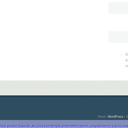
5
é
i
Motor:
WordPress
| S
ldal sütiket használ. Az Uniós törvények értelmében kérem, engedélyezze a sütik hasz