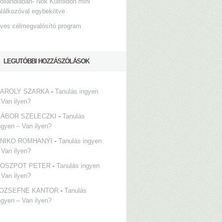
ollandiában- Nők Külföldön mini
alálkozóval egybekötve
ves célmegvalósító program
LEGUTÓBBI HOZZÁSZÓLÁSOK
AROLY SZARKA
-
Tanulás ingyen
 Van ilyen?
ÁBOR SZELECZKI
-
Tanulás
ngyen – Van ilyen?
NIKO ROMHANYI
-
Tanulás ingyen
 Van ilyen?
OSZPOT PETER
-
Tanulás ingyen
 Van ilyen?
OZSEFNE KANTOR
-
Tanulás
ngyen – Van ilyen?