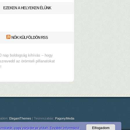
EZEKEN A HELYEKEN ÉLÜNK
NŐK KÜLFÖLDÖN RSS
0 nap boldogság kihívás – hogy
szrevedd az örömteli pillanatokat
s!
ablon:
ElegantThemes
| Testreszabás:
PagonyMedia
Elfogadom
nálatát, vagy zárja be az oldalt.
További információ