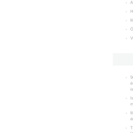
A
H
M
Ö
V
5
é
i
I
m
M
é
T