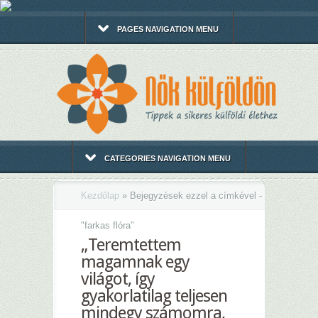
PAGES NAVIGATION MENU
CATEGORIES NAVIGATION MENU
Kezdőlap
»
Bejegyzések ezzel a címkével -
"
farkas flóra"
„Teremtettem
magamnak egy
világot, így
gyakorlatilag teljesen
mindegy számomra,