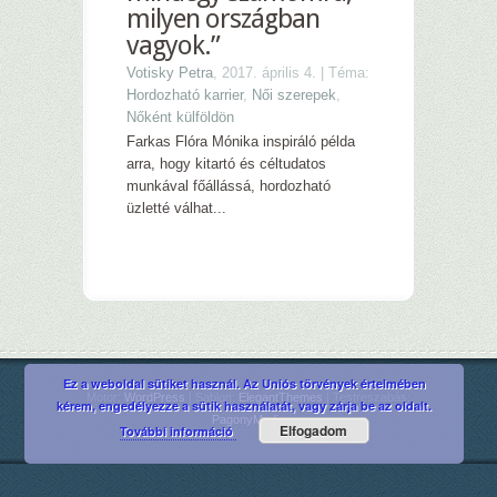
milyen országban
vagyok.”
Votisky Petra
, 2017. április 4. | Téma:
Hordozható karrier
,
Női szerepek
,
Nőként külföldön
Farkas Flóra Mónika inspiráló példa
arra, hogy kitartó és céltudatos
munkával főállássá, hordozható
üzletté válhat...
Ez a weboldal sütiket használ. Az Uniós törvények értelmében
Motor:
WordPress
| Sablon:
ElegantThemes
| Testreszabás:
kérem, engedélyezze a sütik használatát, vagy zárja be az oldalt.
PagonyMedia
Elfogadom
További információ