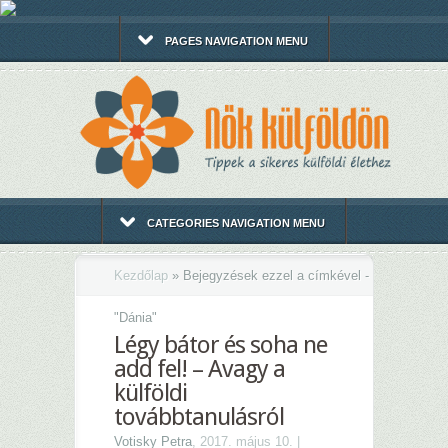
PAGES NAVIGATION MENU
CATEGORIES NAVIGATION MENU
Kezdőlap
»
Bejegyzések ezzel a címkével -
"
Dánia"
Légy bátor és soha ne
add fel! – Avagy a
külföldi
továbbtanulásról
Votisky Petra
, 2017. május 10. |