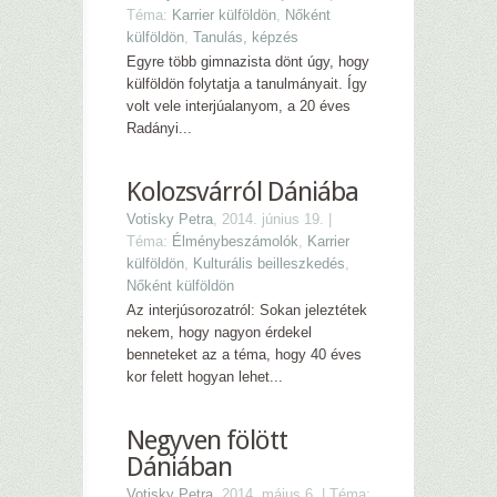
Téma:
Karrier külföldön
,
Nőként
külföldön
,
Tanulás, képzés
Egyre több gimnazista dönt úgy, hogy
külföldön folytatja a tanulmányait. Így
volt vele interjúalanyom, a 20 éves
Radányi...
Kolozsvárról Dániába
Votisky Petra
, 2014. június 19. |
Téma:
Élménybeszámolók
,
Karrier
külföldön
,
Kulturális beilleszkedés
,
Nőként külföldön
Az interjúsorozatról: Sokan jeleztétek
nekem, hogy nagyon érdekel
benneteket az a téma, hogy 40 éves
kor felett hogyan lehet...
Negyven fölött
Dániában
Votisky Petra
, 2014. május 6. | Téma: